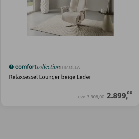
HIMOLLA
Relaxsessel Lounger beige Leder
00
2.899
,
3.908,00
UVP