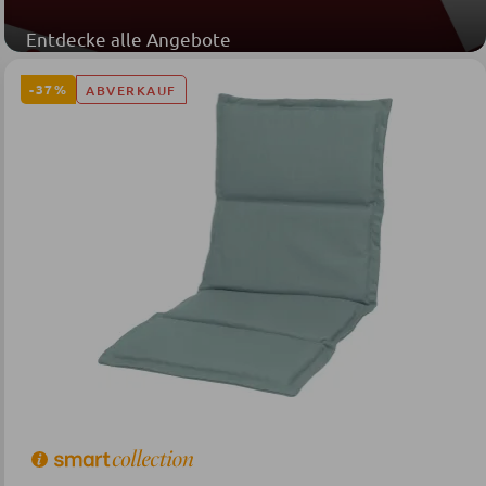
Entdecke alle Angebote
-37%
ABVERKAUF