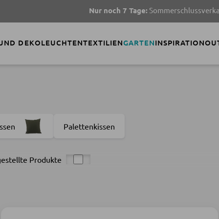
Nur noch 7 Tage:
Sommerschlussverkauf!
TOP
 UND DEKO
LEUCHTEN
TEXTILIEN
GARTEN
INSPIRATION
OU
ssen
Palettenkissen
estellte Produkte