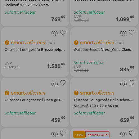
Stellmaß 139 x 69 x 75 cm
Bartische
Sofort verfügbar
Sofort verfügbar
UVP
00
00
769
1.099
,
,
Servierwagen
1.399,00
Barwagen
Barstühle und Hocker
SCAB
SCAB
Outdoor Loungesofa Brezza beige Stoff Stahl
Outdoor Sessel Dress_Code Glam rosa Stoff Metall
Sofort verfügbar
TISCHE
UVP
00
1.580
,
UVP
1.928,00
00
835
,
1.019,00
Esstische
Couch- und Beistelltische
Schminktische
Outdoor Loungesessel Open grün schwarz Stahl Stoff
Outdoor Loungesofa Bella schwarz grau Stoff Stahl
Stellmaß 120 x 72 x 86 cm
Sofort verfügbar
Sofort verfügbar
00
00
459
659
,
,
STÜHLE
Esszimmerstühle
-30%
ABVERKAUF