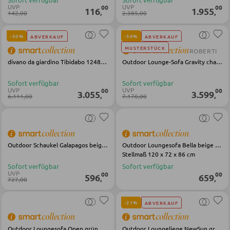
UVP
UVP
00
00
116
1.955
,
,
142,00
2.385,00
KLEIDERSCHRÄNKE
-50%
-50%
ABVERKAUF
ABVERKAUF
MUSTERSTÜCK
ROBERTI
Schwebetürenschränke
divano da giardino Tibidabo 1248 grigio
Outdoor Lounge-Sofa Gravity champagner Stoff
Drehtürenschränke
Sofort verfügbar
Sofort verfügbar
UVP
UVP
00
00
3.055
3.599
,
,
6.111,00
7.170,00
SPIEGEL
Wandspiegel
Outdoor Schaukel Galapagos beige Stoff Aluminium
Outdoor Loungesofa Bella beige Stahl Stoff
Standspiegel
Stellmaß 120 x 72 x 86 cm
Sofort verfügbar
Sofort verfügbar
Schmink- und Kosmetikspiegel
UVP
00
00
596
659
,
,
727,00
Badspiegel
-21%
ABVERKAUF
BARMÖBEL
Outdoor Loungesofa Open grün schwarz Stahl Stoff
Outdoor Loungeliege NewSun grau schwarz Stahl Stoff