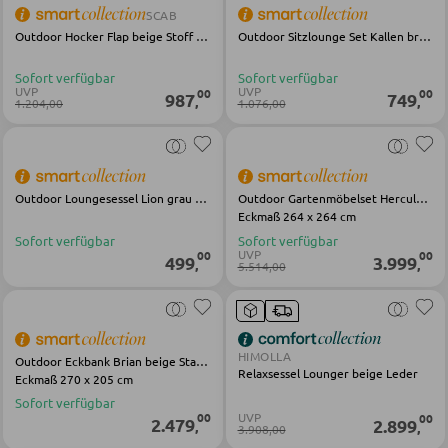
SCAB
Outdoor Hocker Flap beige Stoff Stahl
Outdoor Sitzlounge Set Kallen braun Aluminium Textilene
BÄNKE
Sofort verfügbar
Sofort verfügbar
UVP
UVP
00
00
987
749
Sitzbänke
,
,
1.204,00
1.076,00
Eckbänke
Tisch- und Eckbankgruppen
Outdoor Loungesessel Lion grau schwarz Metall Olefin
Outdoor Gartenmöbelset Hercules grau Olefin Aluminium
Eckmaß 264 x 264 cm
BADEZIMMER
Sofort verfügbar
Sofort verfügbar
UVP
00
00
499
3.999
,
,
5.514,00
Badezimmerschränke
Waschbecken und Armaturen
Badeinrichtungen
HIMOLLA
Outdoor Eckbank Brian beige Stahl Stoff
Relaxsessel Lounger beige Leder
Eckmaß 270 x 205 cm
Badezimmerspiegel
Sofort verfügbar
UVP
00
00
Badaccessoires
2.479
2.899
,
,
3.908,00