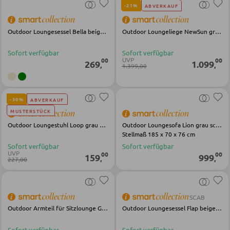
-21%
ABVERKAUF
SCHLAFEN
Outdoor Loungesessel Bella beige Stahl Stoff
Outdoor Loungeliege NewSun grau schwarz Stahl Stoff
Nachttische
Sofort verfügbar
Sofort verfügbar
UVP
00
00
269
1.099
Boxspringbetten
,
,
1.399,00
Doppelbetten
Polsterbetten
-30%
ABVERKAUF
MUSTERSTÜCK
Einzelbetten
Outdoor Loungestuhl Loop grau schwarz Stahl Stoff
Outdoor Loungesofa Lion grau schwarz Metall Olefin
Komplette Schlafzimmer
Stellmaß 185 x 70 x 76 cm
Sofort verfügbar
Sofort verfügbar
UVP
00
00
159
999
,
,
227,00
MATRATZEN SHOP
Matratzen
SCAB
Outdoor Armteil für Sitzlounge Gerald pelican Olefin Aluminium
Outdoor Loungesessel Flap beige Stoff Stahl
Matratzenzubehör
Lattenroste
Sofort verfügbar
Sofort verfügbar