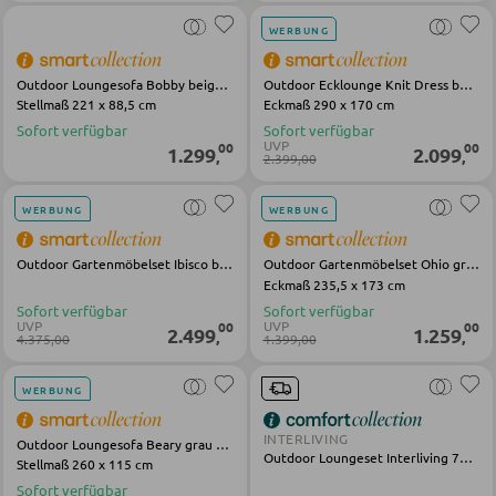
WERBUNG
GARDEROBEN
Outdoor Loungesofa Bobby beige Olefin Stahl
Outdoor Ecklounge Knit Dress beige Polyester Stahl
Garderobenpaneele
Stellmaß 221 x 88,5 cm
Eckmaß 290 x 170 cm
Sofort verfügbar
Sofort verfügbar
Garderobenleisten
UVP
00
00
1.299
2.099
,
,
2.399,00
Garderobenspiegel
Kleiderbügel
WERBUNG
WERBUNG
Kleiderhaken
Outdoor Gartenmöbelset Ibisco beige weiß Aluminium Olefin Holz
Outdoor Gartenmöbelset Ohio grau schwarz Olefin Stahl
Eckmaß 235,5 x 173 cm
Herrendiener
Sofort verfügbar
Sofort verfügbar
Garderoben Kommoden
UVP
UVP
00
00
2.499
1.259
,
,
4.375,00
1.399,00
Garderobenständer
WERBUNG
Garderobenschränke
Garderobenbänke
INTERLIVING
Outdoor Loungesofa Beary grau schwarz Olefin Stahl
Outdoor Loungeset Interliving 7013 grau Metall Rope Olefin
Stellmaß 260 x 115 cm
Garderobenserien
Sofort verfügbar