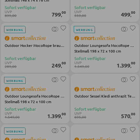
Stellmaß 146 x 74 x 76 cm
Vitrinen
Sofort verfügbar
Sofort verfügbar
UVP
UVP
AUSSENBELEUCHTUNG
00
00
799
499
,
,
899,00
559,00
Außenleuchten
WOHNWÄNDE
WERBUNG
WERBUNG
Solarleuchten
Anbauwände
Outdoor Hocker MocoRope braun Stoff Metall
Outdoor Loungesofa MocoRope braun Stahl Stoff
Stellmaß 198 x 72 x 100 cm
Vitrinenschränke
Sofort verfügbar
Sofort verfügbar
LEUCHTENSERIEN
UVP
UVP
00
00
249
1.399
,
,
289,00
1.549,00
TV-MÖBEL
WERBUNG
TV-Elemente
Outdoor Loungesofa MocoRope braun Stahl Stoff
Outdoor Sessel Kledi anthrazit Textilene Aluminium
Stellmaß 198 x 72 x 100 cm
Sofort verfügbar
Sofort verfügbar
WOHNZIMMERTISCHE
UVP
UVP
00
00
1.399
570
,
,
1.549,00
695,00
Couchtische
WERBUNG
Beistelltische