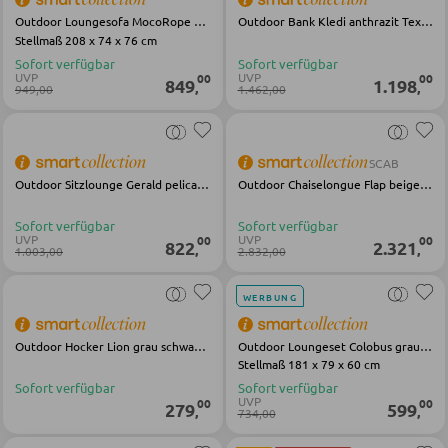
Outdoor Loungesofa MocoRope braun Stoff Metall
Outdoor Bank Kledi anthrazit Textilene Aluminium
Stellmaß 208 x 74 x 76 cm
SESSEL
Sofort verfügbar
Sofort verfügbar
UVP
UVP
00
00
849
1.198
,
,
949,00
1.462,00
Polstersessel
Relaxsessel
SCAB
Ohrensessel
Outdoor Sitzlounge Gerald pelican Olefin Aluminium
Outdoor Chaiselongue Flap beige Stoff Stahl
Fernsehsessel
Sofort verfügbar
Sofort verfügbar
UVP
UVP
00
00
822
2.321
,
,
1.003,00
2.832,00
HOCKER
WERBUNG
Sitzhocker
Outdoor Hocker Lion grau schwarz Metall Olefin
Outdoor Loungeset Colobus grau Textilene Aluminium Holz
Barhocker
Stellmaß 181 x 79 x 60 cm
Poufs
Sofort verfügbar
Sofort verfügbar
UVP
00
00
279
599
,
,
734,00
Sitzsäcke