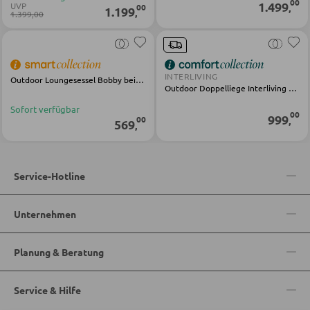
00
1.499
UVP
00
,
1.199
Schlüsselboards und Kästen
,
1.399,00
Schirmständer
INTERLIVING
Outdoor Loungesessel Bobby beige Olefin Stahl
SCHUHAUFBEWAHRUNG
Outdoor Doppelliege Interliving 7013 grau Metall Rope Olefin
Sofort verfügbar
Schuhschränke
00
999
00
,
569
,
Schuhkipper
Schuhregale
Service-Hotline
KINDERMÖBEL
Unternehmen
Kinderbetten
Planung & Beratung
Kinderkleiderschränke
Kinderregale
Service & Hilfe