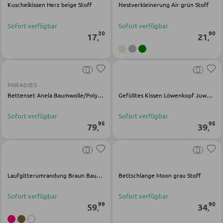
Kuschelkissen Herz beige Stoff
Nestverkleinerung Air grün Stoff
Sofort verfügbar
Sofort verfügbar
KLEIDERSCHRÄNKE
30
90
17
21
,
,
Schwebetürenschränke
Drehtürenschränke
PARADIES
Bettenset Anela Baumwolle/Polyester weiß
Gefülltes Kissen Löwenkopf Juwel braun Baumwolle Viskose
SPIEGEL
Sofort verfügbar
Sofort verfügbar
95
95
79
39
,
,
Wandspiegel
Standspiegel
Schmink- und Kosmetikspiegel
Laufgitterumrandung Braun Baumwolle
Bettschlange Moon grau Stoff
Badspiegel
Sofort verfügbar
Sofort verfügbar
99
90
59
34
,
,
BARMÖBEL