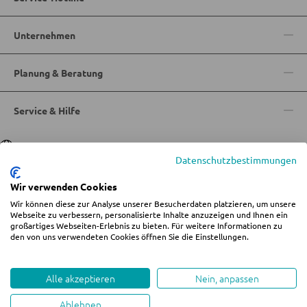
Unternehmen
Planung & Beratung
Service & Hilfe
Sprache
Deutsch
|
Italiano
Datenschutzbestimmungen
Wir verwenden Cookies
Wir können diese zur Analyse unserer Besucherdaten platzieren, um unsere
© 2026 Wohn-Zentrum Jungmann
Webseite zu verbessern, personalisierte Inhalte anzuzeigen und Ihnen ein
großartiges Webseiten-Erlebnis zu bieten. Für weitere Informationen zu
%star%Alle Preise inkl. gesetzl. Mehrwertsteuer zzgl.
Versandkosten
und ggf.
den von uns verwendeten Cookies öffnen Sie die Einstellungen.
Nachnahmegebühren, wenn nicht anders angegeben.
Impressum
AGB
Datenschutz
Cookie-Einstellungen ändern
Whistleblowing
Alle akzeptieren
Nein, anpassen
Ablehnen