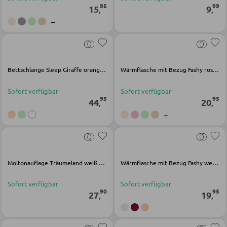
95
99
15
9
,
,
Holz-Schreibtische
+
Schreibtischkombinationen
BÜRO
Bettschlange Sleep Giraffe orange Baumwolle Polyester
Wärmflasche mit Bezug Fashy rosa Polyacryl
Regale für Bücher
Sofort verfügbar
Sofort verfügbar
95
95
44
20
,
,
Wandregale
+
Bürozubehör
Aktenschränke
Büromöbel Sets
Moltonauflage Träumeland weiß Baumwolle
Wärmflasche mit Bezug Fashy weiß Polyacryl
Schreibtischlampen
Sofort verfügbar
Sofort verfügbar
90
95
Bürostühle
27
19
,
,