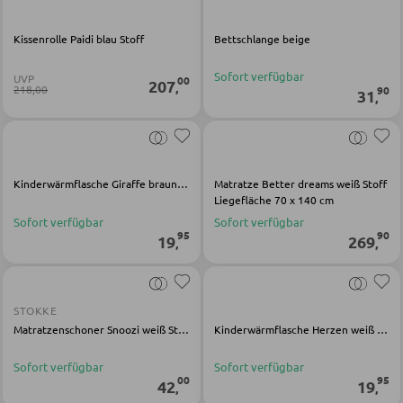
Schlüsselboards und Kästen
Kissenrolle Paidi blau Stoff
Bettschlange beige
Schirmständer
Sofort verfügbar
UVP
00
207
,
218,00
90
31
,
SCHUHAUFBEWAHRUNG
Schuhschränke
Schuhkipper
Kinderwärmflasche Giraffe braunBaumwolle Viskose
Matratze Better dreams weiß Stoff
Liegefläche 70 x 140 cm
Schuhregale
Sofort verfügbar
Sofort verfügbar
95
90
19
269
,
,
KINDERMÖBEL
STOKKE
Kinderbetten
Matratzenschoner Snoozi weiß Stoff
Kinderwärmflasche Herzen weiß Baumwolle Viskose
Kinderkleiderschränke
Sofort verfügbar
Sofort verfügbar
Kinderregale
00
95
42
19
,
,