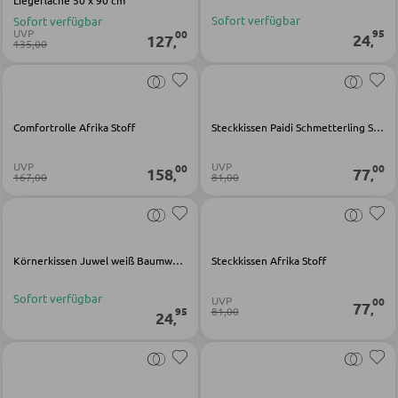
Sofort verfügbar
Sofort verfügbar
UVP
95
00
24
127
,
,
135,00
BÄNKE
Sitzbänke
Eckbänke
Comfortrolle Afrika Stoff
Steckkissen Paidi Schmetterling Stoff
Tisch- und Eckbankgruppen
UVP
UVP
00
00
158
77
,
,
167,00
81,00
BADEZIMMER
Badezimmerschränke
Körnerkissen Juwel weiß Baumwolle Viskose
Steckkissen Afrika Stoff
Waschbecken und Armaturen
Sofort verfügbar
UVP
00
77
,
81,00
95
Badeinrichtungen
24
,
Badezimmerspiegel
Badaccessoires