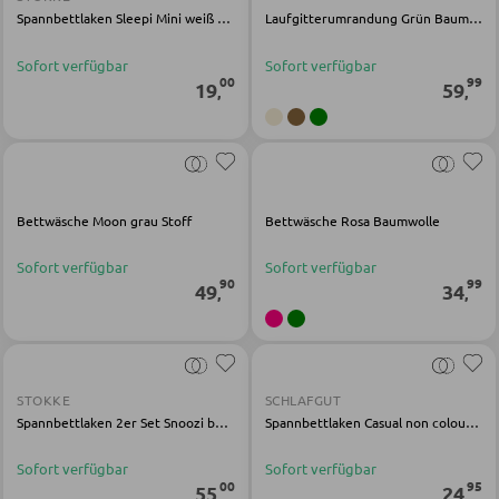
Spannbettlaken Sleepi Mini weiß Baumwolle
Laufgitterumrandung Grün Baumwolle
SESSEL
Sofort verfügbar
Sofort verfügbar
00
99
19
59
,
,
Polstersessel
Relaxsessel
Ohrensessel
Bettwäsche Moon grau Stoff
Bettwäsche Rosa Baumwolle
Fernsehsessel
Sofort verfügbar
Sofort verfügbar
90
99
49
34
,
,
HOCKER
Sitzhocker
Barhocker
STOKKE
SCHLAFGUT
Spannbettlaken 2er Set Snoozi beige Stoff
Spannbettlaken Casual non colour Jersey
Poufs
Sitzsäcke
Sofort verfügbar
Sofort verfügbar
00
95
55
24
,
,