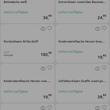
Bettwäsche weiß
Körnerkissen Juwel blau Baumwolle Viskose
GARDEROBEN
Sofort verfügbar
Sofort verfügbar
90
95
36
24
,
,
Garderobenpaneele
Garderobenleisten
Garderobenspiegel
Rückenkissen Afrika Stoff
Kinderwärmflasche Herzen braun rot Baumwolle Viskose
Kleiderbügel
Sofort verfügbar
UVP
00
182
,
Kleiderhaken
191,00
95
19
,
Herrendiener
Garderoben Kommoden
Garderobenständer
Kinderwärmflasche Herzen rosa Baumwolle Viskose
Gefülltes Kissen Giraffe Juwel gold Baumwolle Viskose
Garderobenschränke
Sofort verfügbar
Sofort verfügbar
95
95
19
39
Garderobenbänke
,
,
Garderobenserien