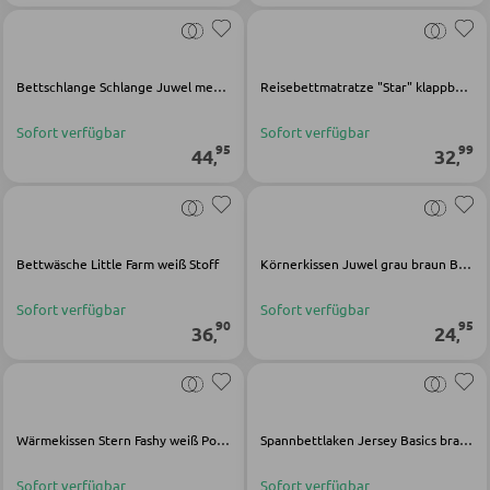
Kinderschreibtische
Kinderzimmerleuchten
Kinderkommoden
Bettschlange Schlange Juwel mehrfarbig Baumwolle Viskose
Reisebettmatratze "Star" klappbar inkl. Tasche Babyworld grau/weiß Polycotton/Polypropylen
Sonstige Kindermöbel
Sofort verfügbar
Sofort verfügbar
95
99
44
32
,
,
JUGENDZIMMER
Jugendbetten
Bettwäsche Little Farm weiß Stoff
Körnerkissen Juwel grau braun Baumwolle Viskose
Jugendkleiderschränke
Sofort verfügbar
Sofort verfügbar
Komplette Kinder- und Jugendzimmer
90
95
36
24
,
,
SCHREIBTISCHE
Wärmekissen Stern Fashy weiß Polyester
Spannbettlaken Jersey Basics braun Baumwolle
Bürotische
Eckschreibtische
Sofort verfügbar
Sofort verfügbar