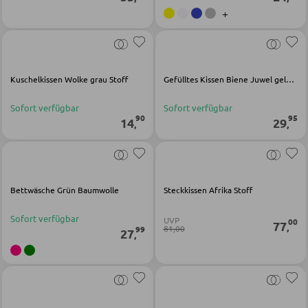
+
SCHLAFEN
Nachttische
Kuschelkissen Wolke grau Stoff
Gefülltes Kissen Biene Juwel gelb Baumwolle Viskose
Boxspringbetten
Doppelbetten
Sofort verfügbar
Sofort verfügbar
90
95
14
29
,
,
Polsterbetten
Einzelbetten
Komplette Schlafzimmer
Bettwäsche Grün Baumwolle
Steckkissen Afrika Stoff
Sofort verfügbar
UVP
00
77
MATRATZEN SHOP
,
81,00
99
27
,
Matratzen
Matratzenzubehör
Lattenroste