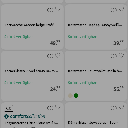
Bartische
Servierwagen
Bettwäsche Garden beige Stoff
Bettwäsche Hophop Bunny weißStoff
Barwagen
Sofort verfügbar
Sofort verfügbar
Barstühle und Hocker
90
90
49
39
,
,
TISCHE
Körnerkissen Juwel braun Baumwolle Viskose
Bettwäsche Baumwollmusselin beige Stoff
Esstische
Couch- und Beistelltische
Sofort verfügbar
Sofort verfügbar
95
90
24
55
,
,
Schminktische
STÜHLE
Körnerkissen Juwel braun Baumwolle Viskose
Babymatratze Little Cloud weiß Schaumstoff
Esszimmerstühle
Liegefläche 50 x 90 cm