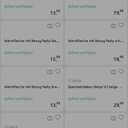
Vitrinen
Sofort verfügbar
Sofort verfügbar
95
95
AUSSENBELEUCHTUNG
13
79
,
,
Außenleuchten
WOHNWÄNDE
Solarleuchten
Anbauwände
Wärmflasche mit Bezug Fashy blau Polyester
Wärmflasche mit Bezug Fashy schwarz Polyester
Vitrinenschränke
Sofort verfügbar
Sofort verfügbar
LEUCHTENSERIEN
95
95
15
18
,
,
TV-MÖBEL
TV-Elemente
STOKKE
Wärmflasche mit Bezug Fashy braun Polyester
Spannbettlaken Sleepi V3 beige Baumwolle
Sofort verfügbar
Sofort verfügbar
WOHNZIMMERTISCHE
95
00
13
29
,
,
Couchtische
Beistelltische
STOKKE