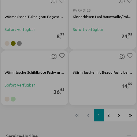
PARADIES
Wärmekissen Tukan grau Polyester Elasthan
Kinderkissen Lani Baumwolle/Polyester weiß
Sofort verfügbar
Sofort verfügbar
99
95
8
24
,
,
Wärmflasche Schildkröte Fashy grün Polyester Elasthan
Wärmflasche mit Bezug Fashy beige Polyester
50
Sofort verfügbar
14
,
95
36
,
1
2
Service-Hotline