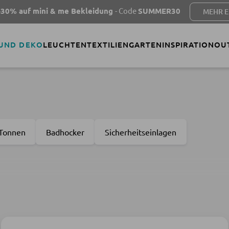
 & me Bekleidung
- Code
SUMMER30
MEHR ERFAHREN
 UND DEKO
LEUCHTEN
TEXTILIEN
GARTEN
INSPIRATION
OU
 Tonnen
Badhocker
Sicherheitseinlagen