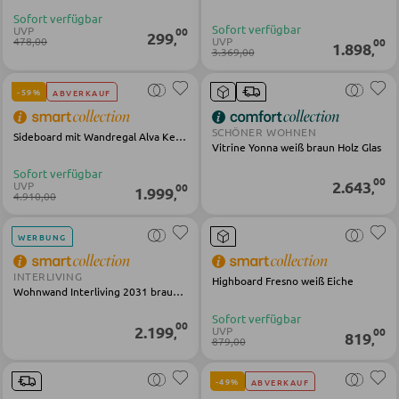
Sofort verfügbar
Sofort verfügbar
UVP
00
299
,
BARMÖBEL
478,00
UVP
00
1.898
,
3.369,00
Bartische
-59%
ABVERKAUF
Servierwagen
SCHÖNER WOHNEN
Sideboard mit Wandregal Alva Kernbirke massiv
Barwagen
Vitrine Yonna weiß braun Holz Glas
Barstühle und Hocker
Sofort verfügbar
00
2.643
UVP
00
,
1.999
,
4.910,00
TISCHE
WERBUNG
Esstische
INTERLIVING
Highboard Fresno weiß Eiche
Wohnwand Interliving 2031 braun Risseiche
Couch- und Beistelltische
Sofort verfügbar
00
2.199
UVP
00
,
Schminktische
819
,
879,00
-49%
ABVERKAUF