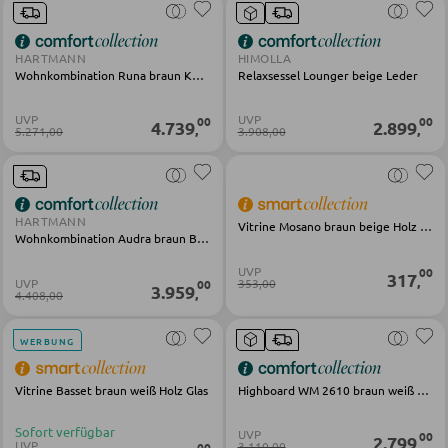
Badaccessoires
HARTMANN
HIMOLLA
Wohnkombination Runa braun Kerneiche
Relaxsessel Lounger beige Leder
GARDEROBEN
UVP
UVP
00
00
4.739
2.899
,
,
5.271,00
3.908,00
Garderobenpaneele
Garderobenleisten
Garderobenspiegel
HARTMANN
Vitrine Mosano braun beige Holz Glas
Wohnkombination Audra braun Buche
Kleiderbügel
UVP
00
317
,
UVP
353,00
Kleiderhaken
00
3.959
,
4.408,00
Herrendiener
WERBUNG
Garderoben Kommoden
Garderobenständer
Vitrine Basset braun weiß Holz Glas
Highboard WM 2610 braun weiß Holz Glas
Garderobenschränke
Sofort verfügbar
UVP
00
2.799
,
UVP
3.110,00
00