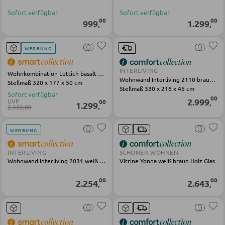
Bücherregale
Sofort verfügbar
Sofort verfügbar
00
00
Holzregale
999
1.299
,
,
Vitrinen
WERBUNG
INTERLIVING
Wohnkombination Lüttich basalt Eiche
WOHNWÄNDE
Wohnwand Interliving 2110 braun Eiche
Stellmaß 320 x 177 x 50 cm
Stellmaß 330 x 216 x 45 cm
Sofort verfügbar
Anbauwände
00
2.999
UVP
00
,
1.299
,
2.322,00
Vitrinenschränke
WERBUNG
TV-MÖBEL
INTERLIVING
SCHÖNER WOHNEN
Wohnwand Interliving 2031 weiß Holz
Vitrine Yonna weiß braun Holz Glas
TV-Elemente
00
00
2.254
2.643
,
,
WOHNZIMMERTISCHE