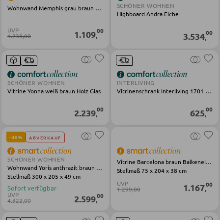
Couchtische
SCHÖNER WOHNEN
Wohnwand Memphis grau braun Eiche
Highboard Andra Eiche
Beistelltische
UVP
00
1.109
00
,
3.534
1.238,00
,
SESSEL
Polstersessel
SCHÖNER WOHNEN
INTERLIVING
Vitrine Yonna weiß braun Holz Glas
Vitrinenschrank Interliving 1701 Eiche anthrazit
Relaxsessel
00
00
2.239
625
Ohrensessel
,
,
Fernsehsessel
-40%
ABVERKAUF
SCHÖNER WOHNEN
Vitrine Barcelona braun Balkeneiche
HOCKER
Wohnwand Yoris anthrazit braun Kerneiche
Stellmaß 75 x 204 x 38 cm
Stellmaß 300 x 205 x 49 cm
UVP
00
Sitzhocker
1.167
Sofort verfügbar
,
1.299,00
UVP
00
2.599
,
4.322,00
Barhocker
Poufs