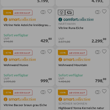
5.199
4.193
,
,
Matratzenzubehör
-30%
ABVERKAUF
Lattenroste
HARTMANN
Vitrine Nele Asteiche kreidegrau matt lackiert
Vitrine Runa Eiche
KLEIDERSCHRÄNKE
Sofort verfügbar
UVP
UVP
80
00
429
2.299
,
,
614,00
2.571,00
Schwebetürenschränke
Drehtürenschränke
-67%
-43%
ABVERKAUF
ABVERKAUF
Wohnwand Nuovo
Wohnwand Mountain
SPIEGEL
Sofort verfügbar
Sofort verfügbar
UVP
Wandspiegel
UVP
00
00
999
798
,
,
2.999,00
1.404,00
Standspiegel
-37%
-44%
ABVERKAUF
ABVERKAUF
Schmink- und Kosmetikspiegel
Badspiegel
SCHÖNER WOHNEN
Vitrine Bacoor braun grau Eiche
Highboard Yonna Kerneiche natur