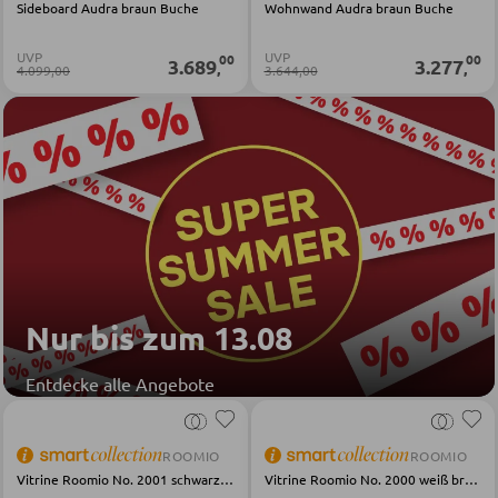
Sideboard Audra braun Buche
Wohnwand Audra braun Buche
Sofas
UVP
UVP
00
00
Schlafsofas
3.689
3.277
,
,
4.099,00
3.644,00
Sofa Zubehör
KOMMODEN UND SIDEBOARDS
Kommoden
Sideboards
Highboards
Nur bis zum 13.08
Lowboards
Entdecke alle Angebote
REGALE
ROOMIO
ROOMIO
Wandregale
Vitrine Roomio No. 2001 schwarz Mangoholz
Vitrine Roomio No. 2000 weiß braun Esche