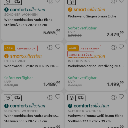
Sitzsäcke
SCHÖNER WOHNEN
Wohnwand Siegen braun Eiche
Wohnkombination Andra Eiche
Stellmaß 323 x 207 x 53 cm
Sofort verfügbar
SCHLAFEN
00
5.655
UVP
00
,
2.479
,
2.765,00
Nachttische
-50%
-46%
ABVERKAUF
ABVERKAUF
Boxspringbetten
MUSTERSTÜCK
INTERLIVING
INTERLIVING
Doppelbetten
Wohnwand IL 2102 INTERLIVING weiß
Wohnkombination Interliving 2030 gau Holz
Polsterbetten
Sofort verfügbar
Sofort verfügbar
Einzelbetten
UVP
UVP
00
00
1.489
1.499
,
,
2.978,00
2.773,00
Komplette Schlafzimmer
SCHÖNER WOHNEN
SCHÖNER WOHNEN
MATRATZEN SHOP
Wohnkombination Andra anthrazit Eiche
Wohnwand Yonna weiß braun Eiche
Stellmaß 303 x 207 x 53 cm
Stellmaß 323 x 202 x 39 cm
Matratzen
00
00