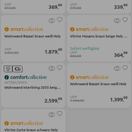
UVP
UVP
00
00
369
339
,
,
412,00
379,00
Kinderregale
Kinderschreibtische
Kinderzimmerleuchten
Wohnwand Basset braun weiß Holz
Vitrine Mosano braun beige Holz Glas
Kinderkommoden
Sofort verfügbar
Sonstige Kindermöbel
UVP
00
1.879
,
UVP
2.091,00
00
364
,
406,00
JUGENDZIMMER
INTERLIVING
Jugendbetten
Wohnwand Basset braun weiß Holz
Wohnwand Interliving 2035 beige braun Holz
Jugendkleiderschränke
UVP
00
1.399
00
2.599
,
1.566,00
,
Komplette Kinder- und Jugendzimmer
SCHREIBTISCHE
Vitrine Corte braun schwarz Holz