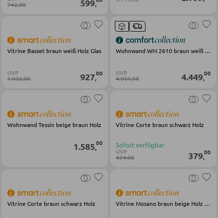
599
Garderobenbänke
,
742,00
Garderobenserien
Schlüsselboards und Kästen
Vitrine Basset braun weiß Holz Glas
Wohnwand WM 2610 braun weiß Holz
Schirmständer
UVP
UVP
00
00
927
4.449
,
,
1.032,00
4.951,00
SCHUHAUFBEWAHRUNG
Schuhschränke
Wohnwand Tessin beige braun Holz
Vitrine Corte braun schwarz Holz
Schuhkipper
Schuhregale
00
1.585
Sofort verfügbar
,
UVP
00
379
,
424,00
KINDERMÖBEL
Kinderbetten
Vitrine Corte braun schwarz Holz
Vitrine Mosano braun beige Holz Glas
Kinderkleiderschränke