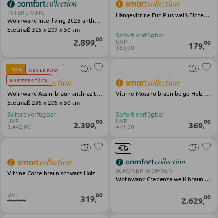
STÜHLE
INTERLIVING
Hängevitrine Fun Plus weiß Eiche Altholz
Wohnwand Interliving 2025 anthrazit Eiche
Esszimmerstühle
Stellmaß 325 x 209 x 50 cm
Sofort verfügbar
00
2.899
UVP
00
,
179
,
353,00
BÄNKE
-30%
ABVERKAUF
Sitzbänke
MUSTERSTÜCK
Wohnwand Assini braun anthrazit Wildeiche
Vitrine Mosano braun beige Holz Glas
Eckbänke
Stellmaß 286 x 206 x 50 cm
Tisch- und Eckbankgruppen
Sofort verfügbar
Sofort verfügbar
UVP
UVP
00
00
2.399
369
,
,
3.442,00
411,00
BADEZIMMER
Badezimmerschränke
SCHÖNER WOHNEN
Vitrine Corte braun schwarz Holz
Wohnwand Credenza weiß braun Holz
Waschbecken und Armaturen
UVP
00
319
00
,
2.629
357,00
Badeinrichtungen
,
Badezimmerspiegel