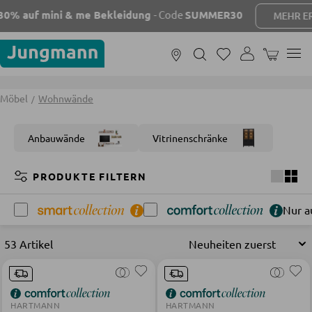
% auf mini & me Bekleidung
- Code
SUMMER30
MEHR ERF
WARENKOR
MÖBEL
Möbel
Wohnwände
Anbauwände
Vitrinenschränke
FILTERN NACH RÄUMEN
PRODUKTE FILTERN
Nur a
Wohnzimmer
Schlafzimmer
Badezimmer
Kinderzi
53 Artikel
SOFAS UND COUCHES
Wohnlandschaften
HARTMANN
HARTMANN