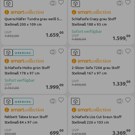
Matratzenzubehör
Lattenroste
Querschläfer Tundra grau weiß Stoff
Schlafsofa Crazy grau Stoff
Stellmaß 200 x 109 cm
Stellmaß 188 x 93 cm
Sofort verfügbar
UVP
00
1.659
,
UVP
1.852,00
00
1.599
KLEIDERSCHRÄNKE
,
1.808,00
Schwebetürenschränke
WERBUNG
Drehtürenschränke
Schlafsofa Molto grün Stoff
2-Sitzer Sofa 7266 grau Stoff
Stellmaß 178 x 97 cm
Stellmaß 167 x 97 cm
Sofort verfügbar
UVP
00
1.339
SPIEGEL
,
UVP
1.490,00
00
1.999
,
2.767,00
Wandspiegel
WERBUNG
Standspiegel
Faltbett Tabea braun Stoff
Schlafsofa Liss Cut braun Stoff
Schmink- und Kosmetikspiegel
Stellmaß 84 x 97 cm
Stellmaß 226 x 103 cm
Badspiegel
UVP
UVP
00
00
699
3.369
,
,
959,00
3.416,00