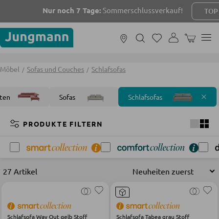
Nur noch 7 Tage:
Sommerschlussverkauf!
TOP D
WARENKOR
MÖBEL
Möbel
Sofas und Couches
Schlafsofas
ten
Sofas
Schlafsofas
FILTERN NACH RÄUMEN
PRODUKTE FILTERN
Wohnzimmer
Schlafzimmer
Badezimmer
Kinderzi
27 Artikel
SOFAS UND COUCHES
Wohnlandschaften
Schlafsofa Way Out gelb Stoff
Schlafsofa Tabea grau Stoff