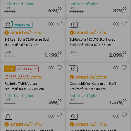
Bücherregale
Sofort verfügbar
Sofort verfügbar
UVP
UVP
00
00
639
819
,
,
794,00
1.076,00
Holzregale
Vitrinen
WERBUNG
2-Sitzer Sofa 7266 grau Stoff
Schlafsofa MOLTO Stoff grau
WOHNWÄNDE
Stellmaß 167 x 97 cm
Stellmaß 160 x 87 x 86 cm
UVP
UVP
00
00
1.199
2.099
,
,
1.597,00
2.336,00
Anbauwände
Vitrinenschränke
-33%
ABVERKAUF
MUSTERSTÜCK
Faltbett TABEA grau
Querschläfer Xally grün Stoff
TV-MÖBEL
Stellmaß 84 x 97 x 88 cm
Stellmaß 202 x 104 cm
Sofort verfügbar
Sofort verfügbar
UVP
UVP
TV-Elemente
00
00
599
1.579
,
,
897,00
1.759,00
WOHNZIMMERTISCHE
Querschläfer Devin weiß Stoff
Querschläfer Terri grau Stoff