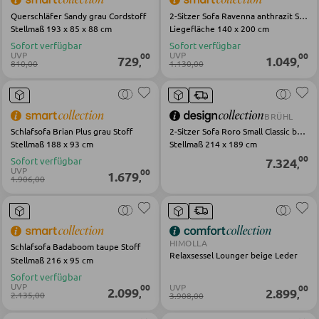
Querschläfer Sandy grau Cordstoff
2-Sitzer Sofa Ravenna anthrazit Stoff
Sitzsäcke
Stellmaß 193 x 85 x 88 cm
Liegefläche 140 x 200 cm
Sofort verfügbar
Sofort verfügbar
UVP
UVP
00
00
729
1.049
,
,
810,00
1.130,00
SCHLAFEN
Nachttische
BRÜHL
Boxspringbetten
Schlafsofa Brian Plus grau Stoff
2-Sitzer Sofa Roro Small Classic braun Leder
Stellmaß 188 x 93 cm
Stellmaß 214 x 189 cm
Doppelbetten
00
Sofort verfügbar
7.324
,
UVP
00
1.679
,
Polsterbetten
1.906,00
Einzelbetten
Komplette Schlafzimmer
HIMOLLA
Schlafsofa Badaboom taupe Stoff
Relaxsessel Lounger beige Leder
Stellmaß 216 x 95 cm
Sofort verfügbar
MATRATZEN SHOP
UVP
UVP
00
00
2.099
2.899
,
,
2.135,00
3.908,00
Matratzen