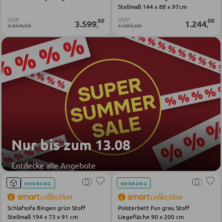
Stellmaß 144 x 88 x 97cm
Sofas
UVP
UVP
00
00
3.599
1.244
,
,
3.654,00
1.385,00
Schlafsofas
Sofa Zubehör
KOMMODEN UND SIDEBOARDS
Kommoden
Sideboards
Highboards
Nur bis zum 13.08
Lowboards
Entdecke alle Angebote
WERBUNG
WERBUNG
REGALE
Schlafsofa Bingen grün Stoff
Polsterbett Fun grau Stoff
Wandregale
Stellmaß 194 x 73 x 91 cm
Liegefläche 90 x 200 cm