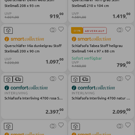
Couchtische
Stellmaß 208 x 93 cm
Stellmaß 210 x 104 cm
Beistelltische
UVP
UVP
00
00
919
1.419
,
,
1.021,00
1.581,00
-31%
ABVERKAUF
SESSEL
Querschläfer Mia dunkelgrau Stoff
Schlafsofa Tabea Stoff hellgrau
Polstersessel
Stellmaß 200 x 90 cm
Stellmaß 144 x 97 x 88 cm
Sofort verfügbar
Relaxsessel
UVP
00
1.097
,
UVP
1.220,00
00
799
,
1.160,00
Ohrensessel
Fernsehsessel
INTERLIVING
INTERLIVING
Schlafsofa Interliving 4700 rosa Stoff
Schlafsofa Interliving 4700 natur Stoff
HOCKER
00
00
2.397
2.099
,
,
Sitzhocker
Barhocker
Poufs