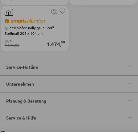
BARMÖBEL
Bartische
Querschläfer Xally grün Stoff
Stellmaß 202 x 104 cm
Servierwagen
UVP
00
1.474
,
1.641,00
Barwagen
Barstühle und Hocker
Service-Hotline
TISCHE
Unternehmen
Esstische
Planung & Beratung
Couch- und Beistelltische
Schminktische
Service & Hilfe
Sprache
Deutsch
|
Italiano