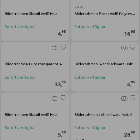
KARE
Bilderrahmen Skandi weiß Holz
Bilderrahmen Flores weiß Polyresin Polyester Glas
BÄNKE
Sofort verfügbar
Sofort verfügbar
Sitzbänke
95
95
4
16
,
,
Eckbänke
Tisch- und Eckbankgruppen
Bilderrahmen Pure transparent Acryl
Bilderrahmen Skandi schwarz Holz
BADEZIMMER
Sofort verfügbar
Sofort verfügbar
95
95
33
6
,
,
Badezimmerschränke
Waschbecken und Armaturen
Badeinrichtungen
Bilderrahmen Skandi weiß Holz
Bilderrahmen Loft schwarz Metall
Badezimmerspiegel
Sofort verfügbar
Sofort verfügbar
Badaccessoires
95
50
5
28
,
,