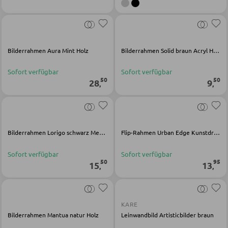
GARDEROBEN
Garderobenpaneele
Bilderrahmen Aura Mint Holz
Bilderrahmen Solid braun Acryl Holz
Garderobenleisten
Sofort verfügbar
Sofort verfügbar
Garderobenspiegel
50
50
28
9
,
,
Kleiderbügel
Kleiderhaken
Herrendiener
Bilderrahmen Lorigo schwarz Metall
Flip-Rahmen Urban Edge Kunstdruck multicolor
Garderoben Kommoden
Sofort verfügbar
Sofort verfügbar
50
95
15
13
,
,
Garderobenständer
Garderobenschränke
Garderobenbänke
KARE
Bilderrahmen Mantua natur Holz
Leinwandbild Artisticbilder braun
Garderobenserien