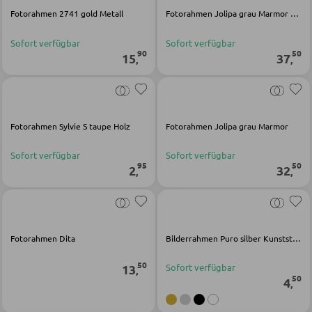
Fotorahmen 2741 gold Metall
Fotorahmen Jolipa grau Marmor Holz
SESSEL
Sofort verfügbar
Sofort verfügbar
90
50
15
37
,
,
Polstersessel
Relaxsessel
Ohrensessel
Fotorahmen Sylvie S taupe Holz
Fotorahmen Jolipa grau Marmor
Fernsehsessel
Sofort verfügbar
Sofort verfügbar
95
50
2
32
,
,
HOCKER
Sitzhocker
Fotorahmen Dita
Bilderrahmen Puro silber Kunststoff
Barhocker
50
13
Sofort verfügbar
Poufs
,
50
4
,
Sitzsäcke