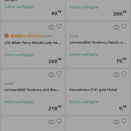
LED-Wandleuchten
Vitrinen
Sofort verfügbar
Sofort verfügbar
LED-Hängeleuchten
95
00
49
269
,
,
LED-Strahler und LED-Spots
WOHNWÄNDE
LED-Tischleuchten
KARE
KARE
Anbauwände
LED-Schreibtischleuchten
Leinwandbild Tendency Pastell rosa blau Baumwolle Polyresin Holz
LED-Bilder Fancy Blonde Lady mehrfarbig Acryl
Vitrinenschränke
Sofort verfügbar
Sofort verfügbar
00
00
79
269
,
AUSSENBELEUCHTUNG
,
TV-MÖBEL
Außenleuchten
TV-Elemente
KARE
Solarleuchten
Leinwandbild Tendency pink Baumwolle Polyresin Holz
Fotorahmen 2741 gold Metall
Sofort verfügbar
Sofort verfügbar
WOHNZIMMERTISCHE
LEUCHTENSERIEN
00
45
219
9
,
,
Couchtische
Beistelltische