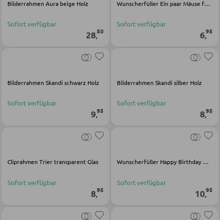
Bilderrahmen Aura beige Holz
Wunscherfüller Ein paar Mäuse für dich MDF multicolor
Bartische
Sofort verfügbar
Sofort verfügbar
50
95
Servierwagen
28
6
,
,
Barwagen
Barstühle und Hocker
Bilderrahmen Skandi schwarz Holz
Bilderrahmen Skandi silber Holz
TISCHE
Sofort verfügbar
Sofort verfügbar
95
95
9
8
,
,
Esstische
Couch- und Beistelltische
Schminktische
Cliprahmen Trier transparent Glas
Wunscherfüller Happy Birthday MDF weiß
Sofort verfügbar
Sofort verfügbar
95
95
STÜHLE
8
10
,
,
Esszimmerstühle