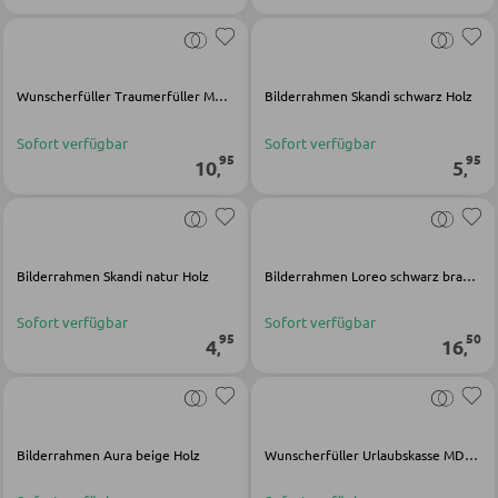
Holz-Schreibtische
Schreibtischkombinationen
Wunscherfüller Traumerfüller MDF weiß
Bilderrahmen Skandi schwarz Holz
Sofort verfügbar
Sofort verfügbar
BÜRO
95
95
10
5
,
,
Regale für Bücher
Wandregale
Bürozubehör
Bilderrahmen Skandi natur Holz
Bilderrahmen Loreo schwarz braun Metall Holz
Aktenschränke
Sofort verfügbar
Sofort verfügbar
95
50
4
16
Büromöbel Sets
,
,
Schreibtischlampen
Bürostühle
Bilderrahmen Aura beige Holz
Wunscherfüller Urlaubskasse MDF multicolor