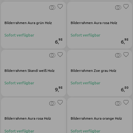
SCHLAFEN
Bilderrahmen Aura grün Holz
Bilderrahmen Aura rosa Holz
Nachttische
Sofort verfügbar
Sofort verfügbar
Boxspringbetten
95
95
6
6
,
,
Doppelbetten
Polsterbetten
Einzelbetten
Bilderrahmen Skandi weiß Holz
Bilderrahmen Zoe grau Holz
Komplette Schlafzimmer
Sofort verfügbar
Sofort verfügbar
95
50
9
6
,
,
MATRATZEN SHOP
Matratzen
Bilderrahmen Aura rosa Holz
Bilderrahmen Aura orange Holz
Matratzenzubehör
Sofort verfügbar
Sofort verfügbar
Lattenroste