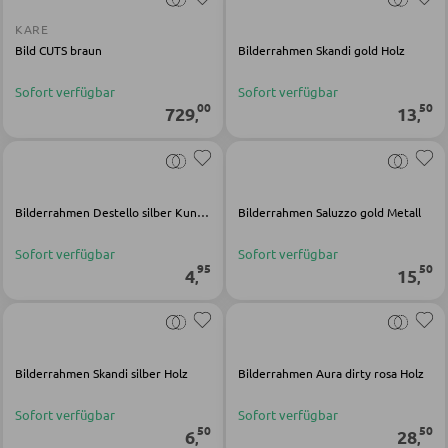
Kinderschreibtische
KARE
Kinderzimmerleuchten
Bild CUTS braun
Bilderrahmen Skandi gold Holz
Kinderkommoden
Sofort verfügbar
Sofort verfügbar
Sonstige Kindermöbel
00
50
729
13
,
,
JUGENDZIMMER
Bilderrahmen Destello silber Kunststoff
Bilderrahmen Saluzzo gold Metall
Jugendbetten
Sofort verfügbar
Sofort verfügbar
Jugendkleiderschränke
95
50
4
15
,
,
Komplette Kinder- und Jugendzimmer
SCHREIBTISCHE
Bilderrahmen Skandi silber Holz
Bilderrahmen Aura dirty rosa Holz
Bürotische
Sofort verfügbar
Sofort verfügbar
50
50
6
28
,
,
Eckschreibtische