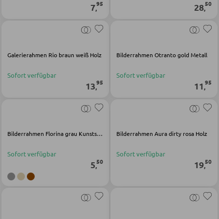
95
50
7
28
,
,
KLEIDERSCHRÄNKE
Schwebetürenschränke
Galerierahmen Rio braun weiß Holz
Bilderrahmen Otranto gold Metall
Drehtürenschränke
Sofort verfügbar
Sofort verfügbar
95
95
13
11
,
,
SPIEGEL
Wandspiegel
Bilderrahmen Florina grau Kunststoff
Bilderrahmen Aura dirty rosa Holz
Standspiegel
Sofort verfügbar
Sofort verfügbar
Schmink- und Kosmetikspiegel
50
50
5
19
,
,
Badspiegel
BARMÖBEL