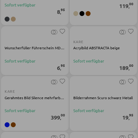
00
Schlüsselboards und Kästen
Sofort verfügbar
119
,
95
8
,
Schirmständer
SCHUHAUFBEWAHRUNG
KARE
Wunscherfüller Führerschein MDF multicolor
Acrylbild ABSTRACTA beige
Schuhschränke
Sofort verfügbar
Sofort verfügbar
Schuhkipper
95
00
6
189
,
,
Schuhregale
KARE
KINDERMÖBEL
Gerahmtes Bild Silence mehrfarbig Papier Holz
Bilderrahmen Scuro schwarz Metall
Kinderbetten
Sofort verfügbar
Sofort verfügbar
00
95
399
19
,
,
Kinderkleiderschränke
Kinderregale