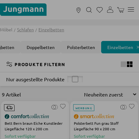
Nur noch 7 Tage:
Sommerschlussverkauf!
TOP
WARENKOR
MÖBEL
Möbel
Schlafen
Einzelbetten
gbetten
Doppelbetten
Polsterbetten
Einzelbetten
FILTERN NACH RÄUMEN
PRODUKTE FILTERN
Nur ausgestellte Produkte
Wohnzimmer
Schlafzimmer
Badezimmer
Kinderzi
9 Artikel
SOFAS UND COUCHES
WERBUNG
Wohnlandschaften
Bett Bern braun Eiche Kunstleder
Polsterbett Fun grau Stoff
Liegefläche 120 x 200 cm
Liegefläche 90 x 200 cm
Sofas
Sofort verfügbar
Sofort verfügbar