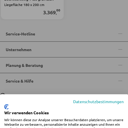
Liegefläche 180 x 200 cm
00
3.369
,
SESSEL
Polstersessel
Service-Hotline
Relaxsessel
Unternehmen
Ohrensessel
Fernsehsessel
Planung & Beratung
Service & Hilfe
HOCKER
Sitzhocker
Sprache
Deutsch
|
Italiano
Datenschutzbestimmungen
Barhocker
Wir verwenden Cookies
Poufs
Wir können diese zur Analyse unserer Besucherdaten platzieren, um unsere
© 2026 Wohn-Zentrum Jungmann
Sitzsäcke
Webseite zu verbessern, personalisierte Inhalte anzuzeigen und Ihnen ein