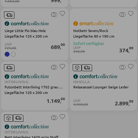
,
1.063,00
Vitrinen
Liege Little Flo blau Holz
Notbett Seven/Rock
WOHNWÄNDE
Liegefläche 120 x 200 cm
Liegefläche 80 x 190 cm
Sofort verfügbar
UVP
00
Anbauwände
689
,
UVP
729,00
00
374
,
536,00
Vitrinenschränke
TV-MÖBEL
INTERLIVING
HIMOLLA
Futonbett Interliving 1702 grau Holz Metall Stoff
Relaxsessel Lounger beige Leder
TV-Elemente
Liegefläche 120 x 200 cm
00
1.149
UVP
,
00
2.899
,
3.908,00
WOHNZIMMERTISCHE
Couchtische
INTERLIVING
Bett Interliving 1420 grün Stoff
Beistelltische