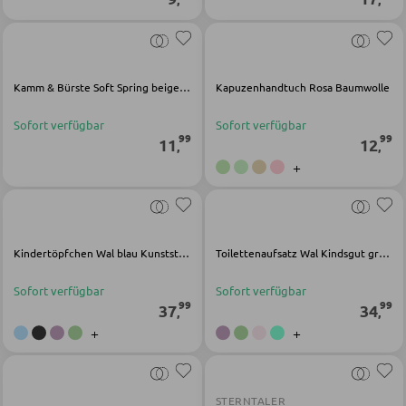
Außenleuchten
WOHNWÄNDE
Solarleuchten
Anbauwände
Kamm & Bürste Soft Spring beige Polypropylen Nylon
Kapuzenhandtuch Rosa Baumwolle
Vitrinenschränke
Sofort verfügbar
Sofort verfügbar
LEUCHTENSERIEN
99
99
11
12
,
,
+
TV-MÖBEL
TV-Elemente
Kindertöpfchen Wal blau Kunststoff
Toilettenaufsatz Wal Kindsgut grün Kunststoff
WOHNZIMMERTISCHE
Sofort verfügbar
Sofort verfügbar
99
99
37
34
,
,
Couchtische
+
+
Beistelltische
STERNTALER