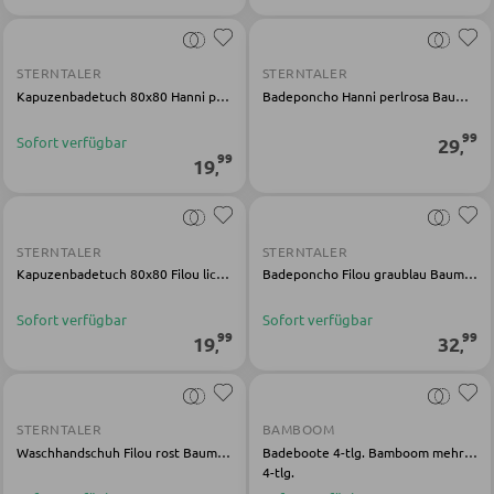
KLEIDERSCHRÄNKE
Schwebetürenschränke
STERNTALER
STERNTALER
Kapuzenbadetuch 80x80 Hanni perlrosa Baumwolle
Badeponcho Hanni perlrosa Baumwolle
Drehtürenschränke
99
Sofort verfügbar
29
,
99
19
,
SPIEGEL
Wandspiegel
STERNTALER
STERNTALER
Standspiegel
Kapuzenbadetuch 80x80 Filou lichtgrau Baumwolle
Badeponcho Filou graublau Baumwolle
Schmink- und Kosmetikspiegel
Sofort verfügbar
Sofort verfügbar
99
99
19
32
,
,
Badspiegel
BARMÖBEL
STERNTALER
BAMBOOM
Waschhandschuh Filou rost Baumwolle
Badeboote 4-tlg. Bamboom mehrfarbig Silikon
4-tlg.
Bartische