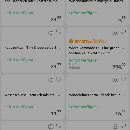
Kpz-Badetuch 80x80 zartrosa Mädchen
Waschhandschuh mattgelb Unisex
Schreibtischkombinationen
Sofort verfügbar
Sofort verfügbar
99
99
23
5
,
,
BÜRO
Regale für Bücher
Wandregale
Kapuzentuch Tiny Sheep beige Stoff
Wickelkommode OLI Pine green matt lack
Stellmaß 101 x 94 x 77 cm
Bürozubehör
Sofort verfügbar
Sofort verfügbar
UVP
99
00
24
394
,
,
Aktenschränke
440,00
Büromöbel Sets
Schreibtischlampen
Waschschüssel Farm Friends braun Polypropylen
Windeleimer Farm Friends braun Polypropylen
Bürostühle
Sofort verfügbar
Sofort verfügbar
99
99
11
16
,
,