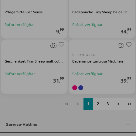
Pflegemittel-Set Sense
Badeponcho Tiny Sheep beige Stoff
Sofort verfügbar
Sofort verfügbar
99
99
9
34
,
,
STERNTALER
Geschenkset Tiny Sheep multicolor Kunststoff
Bademantel zartrosa Mädchen
Sofort verfügbar
Sofort verfügbar
99
99
31
39
,
,
1
2
3
Service-Hotline