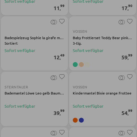
Sofort verfügbar
Sofort verfügbar
Servierwagen
99
90
11
17
,
,
Barwagen
Barstühle und Hocker
VOSSEN
Badespielzeug Sophie la girafe mehrfarbig Kunststoff
Baby Frottierset Teddy Bear pink Baumwolle
Sortiert
3-tlg.
TISCHE
Sofort verfügbar
Sofort verfügbar
49
99
12
59
,
,
Esstische
Couch- und Beistelltische
Schminktische
STERNTALER
VOSSEN
Bademantel Löwe Leo gelb Baumwolle
Kindermantel Bixie orange Frottee
STÜHLE
Sofort verfügbar
Sofort verfügbar
99
99
39
54
,
,
Esszimmerstühle