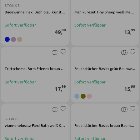
BÄNKE
STOKKE
Badewanne Flexi Bath blau Kunststoff
Maniküreset Tiny Sheep weiß Metall Kunststoff
Sitzbänke
Sofort verfügbar
Sofort verfügbar
Eckbänke
00
99
49
13
,
,
Tisch- und Eckbankgruppen
BADEZIMMER
Trittschemel Farm Friends braun Polypropylen
Feuchttücher Basics grün Baumwolle
Badezimmerschränke
Sofort verfügbar
Sofort verfügbar
Waschbecken und Armaturen
99
99
17
15
,
,
Badeinrichtungen
Badezimmerspiegel
Badaccessoires
STOKKE
Wanneneinsatz Flexi Bath weiß Kunststoff
Feuchttücher Basics braun Baumwolle
Sofort verfügbar
Sofort verfügbar
GARDEROBEN