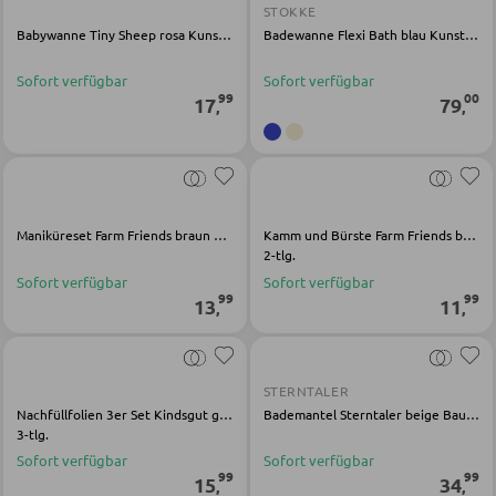
Schirmständer
STOKKE
Babywanne Tiny Sheep rosa Kunststoff
Badewanne Flexi Bath blau Kunststoff
Sofort verfügbar
Sofort verfügbar
SCHUHAUFBEWAHRUNG
99
00
17
79
,
,
Schuhschränke
Schuhkipper
Schuhregale
Maniküreset Farm Friends braun Polypropylen
Kamm und Bürste Farm Friends braun Polypropylen
2-tlg.
Sofort verfügbar
Sofort verfügbar
KINDERMÖBEL
99
99
13
11
,
,
Kinderbetten
Kinderkleiderschränke
STERNTALER
Kinderregale
Nachfüllfolien 3er Set Kindsgut grün Kunststoff
Bademantel Sterntaler beige Baumwolle
3-tlg.
Kinderschreibtische
Sofort verfügbar
Sofort verfügbar
99
99
15
34
Kinderzimmerleuchten
,
,