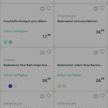
Kinderkommoden
Sonstige Kindermöbel
STERNTALER
Duschhilfe Kindsgut grün Silikon
Bademantel zartrosa Mädchen
99
Sofort verfügbar
39
JUGENDZIMMER
,
99
17
,
Jugendbetten
Jugendkleiderschränke
Komplette Kinder- und Jugendzimmer
STOKKE
Badewanne Flexi Bath beige Kunststoff
Bademantel Jollein Rosa Baumwolle
Sofort verfügbar
Sofort verfügbar
SCHREIBTISCHE
00
99
59
28
,
,
Bürotische
Eckschreibtische
Holz-Schreibtische
STERNTALER
STERNTALER