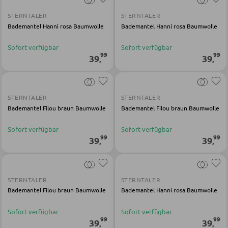
STERNTALER
STERNTALER
Nachttische
Bademantel Hanni rosa Baumwolle
Bademantel Hanni rosa Baumwolle
Boxspringbetten
Sofort verfügbar
Sofort verfügbar
99
99
Doppelbetten
39
39
,
,
Polsterbetten
Einzelbetten
STERNTALER
STERNTALER
Komplette Schlafzimmer
Bademantel Filou braun Baumwolle
Bademantel Filou braun Baumwolle
Sofort verfügbar
Sofort verfügbar
99
99
39
39
,
,
MATRATZEN SHOP
Matratzen
STERNTALER
STERNTALER
Matratzenzubehör
Bademantel Filou braun Baumwolle
Bademantel Hanni rosa Baumwolle
Lattenroste
Sofort verfügbar
Sofort verfügbar
99
99
39
39
,
,