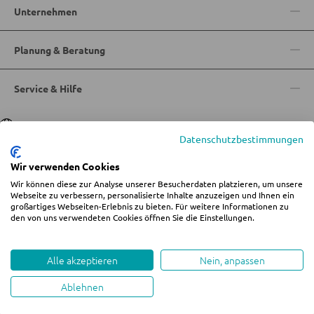
Unternehmen
Planung & Beratung
Service & Hilfe
Sprache
Deutsch
|
Italiano
Datenschutzbestimmungen
Wir verwenden Cookies
Wir können diese zur Analyse unserer Besucherdaten platzieren, um unsere
© 2026 Wohn-Zentrum Jungmann
Webseite zu verbessern, personalisierte Inhalte anzuzeigen und Ihnen ein
großartiges Webseiten-Erlebnis zu bieten. Für weitere Informationen zu
%star%Alle Preise inkl. gesetzl. Mehrwertsteuer zzgl.
Versandkosten
und ggf.
den von uns verwendeten Cookies öffnen Sie die Einstellungen.
Nachnahmegebühren, wenn nicht anders angegeben.
Impressum
AGB
Datenschutz
Cookie-Einstellungen ändern
Whistleblowing
Alle akzeptieren
Nein, anpassen
Ablehnen
created by teamblau