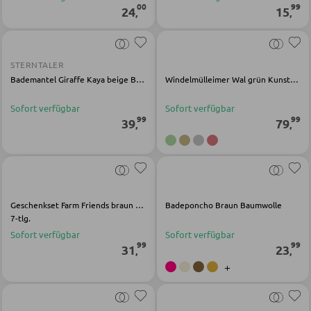
00
99
24
15
,
,
Garderobenpaneele
Garderobenleisten
STERNTALER
Garderobenspiegel
Bademantel Giraffe Kaya beige Baumwolle
Windelmülleimer Wal grün Kunststoff
Kleiderbügel
Sofort verfügbar
Sofort verfügbar
99
99
39
79
Kleiderhaken
,
,
Herrendiener
Garderoben Kommoden
Garderobenständer
Geschenkset Farm Friends braun Polypropylen
Badeponcho Braun Baumwolle
Garderobenschränke
7-tlg.
Sofort verfügbar
Sofort verfügbar
Garderobenbänke
99
99
31
23
,
,
Garderobenserien
+
Schlüsselboards und Kästen