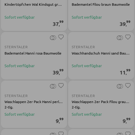
SESSEL
Kindertöpfchen Wal Kindsgut grau Kunststoff
Bademantel Filou braun Baumwolle
Polstersessel
Sofort verfügbar
Sofort verfügbar
99
99
37
39
,
,
Relaxsessel
Ohrensessel
STERNTALER
STERNTALER
Fernsehsessel
Bademantel Hanni rosa Baumwolle
Waschhandschuh Hanni sand Baumwolle
Sofort verfügbar
Sofort verfügbar
HOCKER
99
99
39
11
,
,
Sitzhocker
Barhocker
STERNTALER
STERNTALER
Waschlappen 2er Pack Hanni perlrosa Baumwolle
Waschlappen 2er Pack Filou graublau Baumwolle
Poufs
2-tlg.
2-tlg.
Sitzsäcke
Sofort verfügbar
Sofort verfügbar
99
99
9
9
,
,
SCHLAFEN