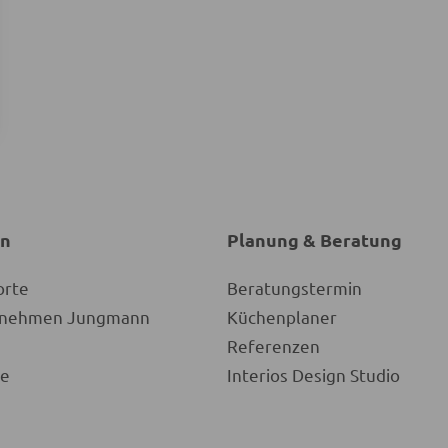
en
Planung & Beratung
orte
Beratungstermin
ernehmen Jungmann
Küchenplaner
Referenzen
re
Interios Design Studio