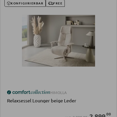
KONFIGURIERBAR
FREE
HIMOLLA
Relaxsessel Lounger beige Leder
00
2.899
,