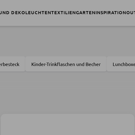
Nur noch 7 Tage:
Sommerschlussver
 UND DEKO
LEUCHTEN
TEXTILIEN
GARTEN
INSPIRATION
OU
erbesteck
Kinder-Trinkflaschen und Becher
Lunchbox