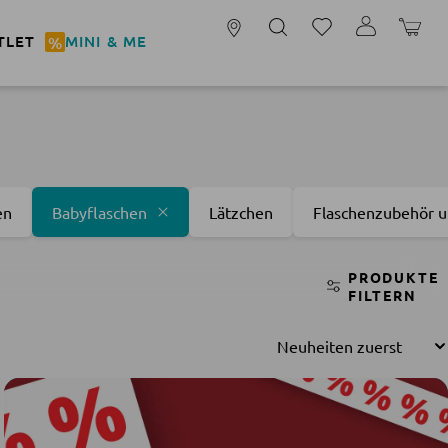
kauf!
TOP DEALS ENTDECKEN
WARENK
TLET
%
MINI & ME
en
Babyflaschen
Lätzchen
Flaschenzubehör u
PRODUKTE
FILTERN