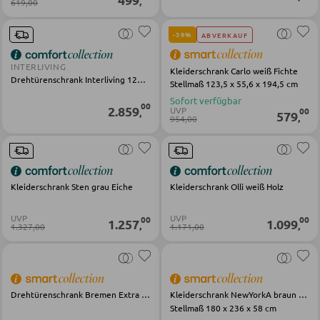
,
619,00
Vitrinen
-39%
ABVERKAUF
INTERLIVING
Kleiderschrank Carlo weiß Fichte
WOHNWÄNDE
Drehtürenschrank Interliving 1205-1000 braun champagner Eiche
Stellmaß 123,5 x 55,6 x 194,5 cm
Sofort verfügbar
Anbauwände
00
2.859
UVP
00
,
579
,
954,00
Vitrinenschränke
TV-MÖBEL
Kleiderschrank Sten grau Eiche
Kleiderschrank Olli weiß Holz
TV-Elemente
UVP
UVP
00
00
1.257
1.099
,
,
1.327,00
1.171,00
WOHNZIMMERTISCHE
Couchtische
Drehtürenschrank Bremen Extra weiß Eiche
Kleiderschrank NewYorkA braun Hickory Oak
Stellmaß 180 x 236 x 58 cm
Beistelltische