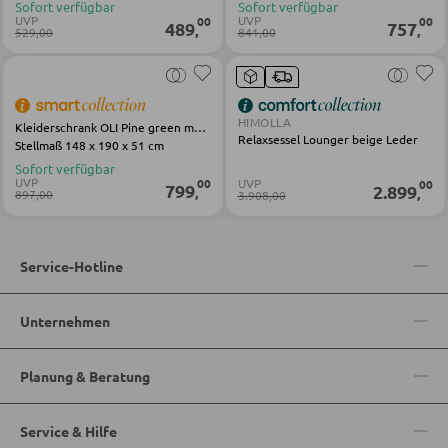
Sofort verfügbar
Sofort verfügbar
UVP
UVP
00
00
489
757
,
,
529,00
841,00
SESSEL
Polstersessel
HIMOLLA
Kleiderschrank OLI Pine green matt lack
Relaxsessel Lounger beige Leder
Stellmaß 148 x 190 x 51 cm
Relaxsessel
Sofort verfügbar
Ohrensessel
UVP
UVP
00
00
799
2.899
,
,
897,00
3.908,00
Fernsehsessel
Service-Hotline
HOCKER
Unternehmen
Sitzhocker
Barhocker
Planung & Beratung
Poufs
Service & Hilfe
Sitzsäcke