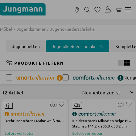
Nur noch 7 Tage:
Sommerschlussverkau
WARENKOR
MÖBEL
Möbel
Jugendzimmer
Jugendkleiderschränke
Jugendbetten
Jugendkleiderschränke
Komplette
FILTERN NACH RÄUMEN
PRODUKTE FILTERN
Nur a
Wohnzimmer
Schlafzimmer
Badezimmer
Kinderzi
12 Artikel
SOFAS UND COUCHES
Wohnlandschaften
Drehtürenschrank Mainz weiß Holzwerkstoff
Kleiderschrank Mila&Ben beige Holz
Stellmaß 141,2 x 205,8 x 58,2 cm
Sofas
Sofort verfügbar
Sofort verfügbar