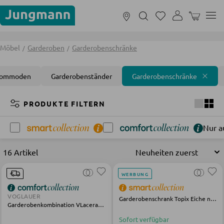
Nur noch 7 Tage:
Sommerschlussverkauf!
WARENKOR
MÖBEL
Möbel
Garderoben
Garderobenschränke
Kommoden
Garderobenständer
Garderobenschränke
FILTERN NACH RÄUMEN
PRODUKTE FILTERN
Nur a
Wohnzimmer
Schlafzimmer
Badezimmer
Kinderzi
16 Artikel
SOFAS UND COUCHES
WERBUNG
Wohnlandschaften
VOGLAUER
Garderobenschrank Topix Eiche natur weiß
Garderobenkombination VLacera olivegrau Wildeiche
Sofas
Sofort verfügbar