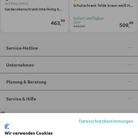
INTERLIVING
Schuhschrank Telde braun weiß Holz Glas
Garderobenschrank Interliving 6015 braun grau Holz
SCHLAFEN
Sofort verfügbar
00
463
UVP
00
,
509
,
566,00
Nachttische
Boxspringbetten
Service-Hotline
Doppelbetten
Polsterbetten
Unternehmen
Einzelbetten
Planung & Beratung
Komplette Schlafzimmer
Service & Hilfe
MATRATZEN SHOP
Sprache
Deutsch
|
Italiano
Matratzen
Datenschutzbestimmungen
Matratzenzubehör
Wir verwenden Cookies