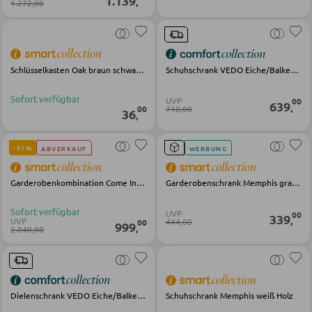
1.139
,
1.272,00
Vitrinen
Schlüsselkasten Oak braun schwarz Metall
Schuhschrank VEDO Eiche/Balkeneiche-anthrazit
WOHNWÄNDE
Sofort verfügbar
UVP
00
Anbauwände
639
,
710,00
00
36
,
Vitrinenschränke
-51%
ABVERKAUF
WERBUNG
TV-MÖBEL
Garderobenkombination Come In graubeige Lack Wildeiche Bianco
Garderobenschrank Memphis grau braun Eiche
TV-Elemente
Sofort verfügbar
UVP
00
339
,
UVP
444,00
00
999
,
2.040,00
WOHNZIMMERTISCHE
Couchtische
Dielenschrank VEDO Eiche/Balkeneiche-anthrazit
Schuhschrank Memphis weiß Holz
Beistelltische