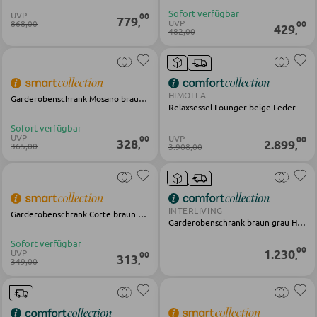
Sofort verfügbar
UVP
00
779
,
UVP
868,00
00
429
,
482,00
SESSEL
Polstersessel
HIMOLLA
Garderobenschrank Mosano braun beige Holz
Relaxsessel
Relaxsessel Lounger beige Leder
Sofort verfügbar
Ohrensessel
UVP
UVP
00
00
328
2.899
,
,
365,00
3.908,00
Fernsehsessel
HOCKER
INTERLIVING
Garderobenschrank Corte braun grau Holz
Garderobenschrank braun grau Holz
Sitzhocker
Sofort verfügbar
00
1.230
UVP
00
,
313
Barhocker
,
349,00
Poufs
Sitzsäcke