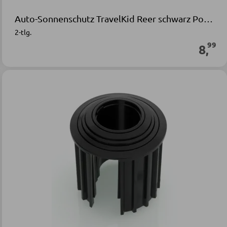
Auto-Sonnenschutz TravelKid Reer schwarz Polyester PVC
2-tlg.
99
8
,