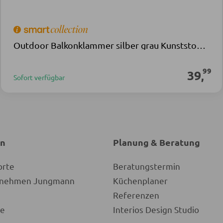
Outdoor Balkonklammer silber grau Kunststoff Alu
99
39
,
Sofort verfügbar
en
Planung & Beratung
orte
Beratungstermin
ernehmen Jungmann
Küchenplaner
Referenzen
re
Interios Design Studio