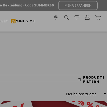
dung
- Code
SUMMER30
MEHR ERFAHREN
WARENK
TLET
%
MINI & ME
PRODUKTE
FILTERN