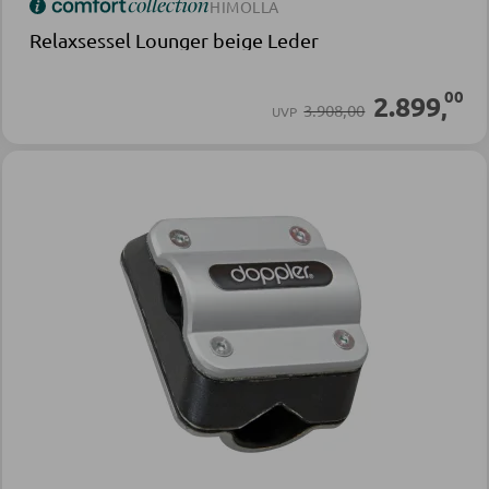
HIMOLLA
Relaxsessel Lounger beige Leder
00
2.899
,
3.908,00
UVP