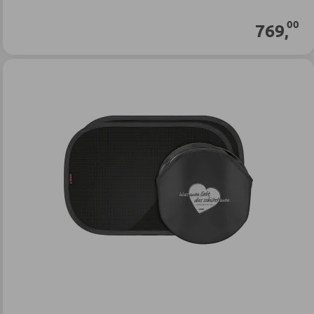
00
769
,