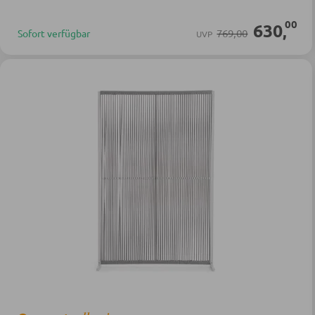
00
630
,
769,00
Sofort verfügbar
UVP