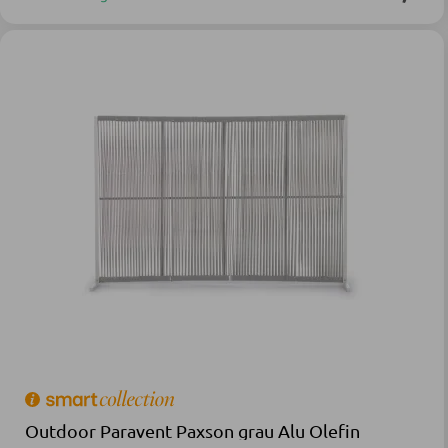
Outdoor Paravent Paxson grau Alu Olefin