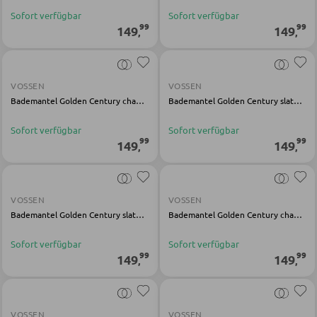
Vitrinen
Sofort verfügbar
Sofort verfügbar
99
99
AUSSENBELEUCHTUNG
149
149
,
,
Außenleuchten
WOHNWÄNDE
Solarleuchten
VOSSEN
VOSSEN
Anbauwände
Bademantel Golden Century chamois Webfrottier
Bademantel Golden Century slate grey Webfrottier
Vitrinenschränke
Sofort verfügbar
Sofort verfügbar
LEUCHTENSERIEN
99
99
149
149
,
,
TV-MÖBEL
TV-Elemente
VOSSEN
VOSSEN
Bademantel Golden Century slate grey Webfrottier
Bademantel Golden Century chamois Webfrottier
Sofort verfügbar
Sofort verfügbar
WOHNZIMMERTISCHE
99
99
149
149
,
,
Couchtische
Beistelltische
VOSSEN
VOSSEN