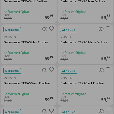
Bademantel TEXAS rot Frottee
Bademantel TEXAS blau Frottee
Bartische
Sofort verfügbar
Sofort verfügbar
UVP
UVP
95
95
Servierwagen
59
59
,
,
74,99
74,99
Barwagen
WERBUNG
WERBUNG
Barstühle und Hocker
VOSSEN
VOSSEN
Bademantel TEXAS blau Frottee
Bademantel TEXAS türkis Frottee
TISCHE
Sofort verfügbar
Sofort verfügbar
UVP
UVP
95
95
59
59
,
,
74,99
74,99
Esstische
WERBUNG
WERBUNG
Couch- und Beistelltische
VOSSEN
VOSSEN
Schminktische
Bademantel TEXAS Weiß Frottee
Bademantel TEXAS rot Frottee
Sofort verfügbar
Sofort verfügbar
UVP
UVP
95
95
STÜHLE
59
59
,
,
74,99
74,99
Esszimmerstühle
WERBUNG
WERBUNG