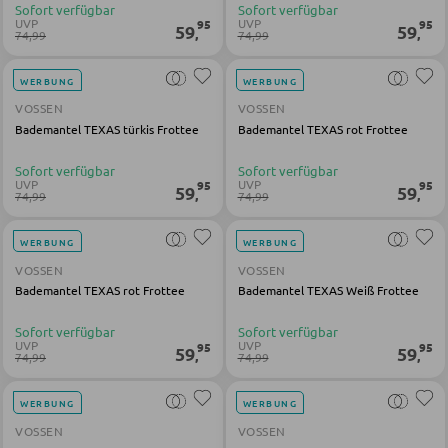
Sofort verfügbar
Sofort verfügbar
UVP
UVP
95
95
59
59
,
,
74,99
74,99
KLEIDERSCHRÄNKE
WERBUNG
WERBUNG
VOSSEN
VOSSEN
Schwebetürenschränke
Bademantel TEXAS türkis Frottee
Bademantel TEXAS rot Frottee
Drehtürenschränke
Sofort verfügbar
Sofort verfügbar
UVP
UVP
95
95
59
59
,
,
74,99
74,99
SPIEGEL
WERBUNG
WERBUNG
Wandspiegel
VOSSEN
VOSSEN
Bademantel TEXAS rot Frottee
Bademantel TEXAS Weiß Frottee
Standspiegel
Schmink- und Kosmetikspiegel
Sofort verfügbar
Sofort verfügbar
UVP
UVP
95
95
59
59
,
,
74,99
74,99
Badspiegel
WERBUNG
WERBUNG
VOSSEN
VOSSEN
BARMÖBEL