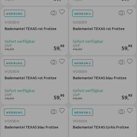
SCHLAFEN
WERBUNG
WERBUNG
VOSSEN
VOSSEN
Nachttische
Bademantel TEXAS rot Frottee
Bademantel TEXAS rot Frottee
Boxspringbetten
Sofort verfügbar
Sofort verfügbar
UVP
UVP
95
95
59
59
Doppelbetten
,
,
74,99
74,99
Polsterbetten
WERBUNG
WERBUNG
Einzelbetten
VOSSEN
VOSSEN
Bademantel TEXAS rot Frottee
Bademantel TEXAS blau Frottee
Komplette Schlafzimmer
Sofort verfügbar
Sofort verfügbar
UVP
UVP
95
95
59
59
,
,
74,99
74,99
MATRATZEN SHOP
WERBUNG
WERBUNG
Matratzen
VOSSEN
VOSSEN
Matratzenzubehör
Bademantel TEXAS blau Frottee
Bademantel TEXAS türkis Frottee
Lattenroste