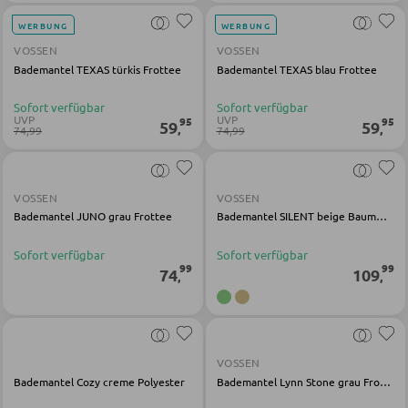
WERBUNG
WERBUNG
GARDEROBEN
VOSSEN
VOSSEN
Bademantel TEXAS türkis Frottee
Bademantel TEXAS blau Frottee
Garderobenpaneele
Sofort verfügbar
Sofort verfügbar
Garderobenleisten
UVP
UVP
95
95
59
59
,
,
74,99
74,99
Garderobenspiegel
Kleiderbügel
VOSSEN
VOSSEN
Kleiderhaken
Bademantel JUNO grau Frottee
Bademantel SILENT beige Baumwolle Frottee
Herrendiener
Sofort verfügbar
Sofort verfügbar
Garderoben Kommoden
99
99
74
109
,
,
Garderobenständer
Garderobenschränke
Garderobenbänke
VOSSEN
Bademantel Cozy creme Polyester
Bademantel Lynn Stone grau Frottee
Garderobenserien