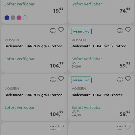
Sofort verfügbar
Sofort verfügbar
Schlüsselboards und Kästen
95
99
19
74
,
,
Schirmständer
WERBUNG
SCHUHAUFBEWAHRUNG
VOSSEN
VOSSEN
Bademantel BARRON grau Frottee
Bademantel TEXAS Weiß Frottee
Schuhschränke
Sofort verfügbar
Sofort verfügbar
Schuhkipper
UVP
99
95
104
59
,
,
74,99
Schuhregale
WERBUNG
VOSSEN
VOSSEN
KINDERMÖBEL
Bademantel BARRON grau Frottee
Bademantel TEXAS rot Frottee
Kinderbetten
Sofort verfügbar
Sofort verfügbar
UVP
99
95
104
59
,
,
74,99
Kinderkleiderschränke
Kinderregale