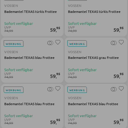
VOSSEN
VOSSEN
Bademantel TEXAS türkis Frottee
Bademantel TEXAS türkis Frottee
BÄNKE
Sofort verfügbar
Sofort verfügbar
UVP
UVP
95
95
Sitzbänke
59
59
,
,
74,99
74,99
Eckbänke
WERBUNG
WERBUNG
Tisch- und Eckbankgruppen
VOSSEN
VOSSEN
Bademantel TEXAS blau Frottee
Bademantel TEXAS grau Frottee
BADEZIMMER
Sofort verfügbar
Sofort verfügbar
UVP
UVP
95
95
59
59
,
,
74,99
74,99
Badezimmerschränke
WERBUNG
WERBUNG
Waschbecken und Armaturen
VOSSEN
VOSSEN
Badeinrichtungen
Bademantel TEXAS blau Frottee
Bademantel TEXAS blau Frottee
Badezimmerspiegel
Sofort verfügbar
Sofort verfügbar
UVP
UVP
95
95
Badaccessoires
59
59
,
,
74,99
74,99