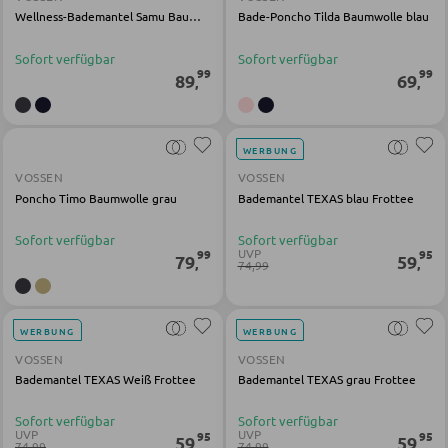
Wellness-Bademantel Samu Baumwolle grau
Bade-Poncho Tilda Baumwolle blau
SESSEL
Sofort verfügbar
Sofort verfügbar
99
99
89
69
,
,
Polstersessel
Relaxsessel
WERBUNG
Ohrensessel
VOSSEN
VOSSEN
Poncho Timo Baumwolle grau
Bademantel TEXAS blau Frottee
Fernsehsessel
Sofort verfügbar
Sofort verfügbar
UVP
99
95
79
59
,
,
74,99
HOCKER
Sitzhocker
WERBUNG
WERBUNG
Barhocker
VOSSEN
VOSSEN
Bademantel TEXAS Weiß Frottee
Bademantel TEXAS grau Frottee
Poufs
Sitzsäcke
Sofort verfügbar
Sofort verfügbar
UVP
UVP
95
95
59
59
,
,
74,99
74,99