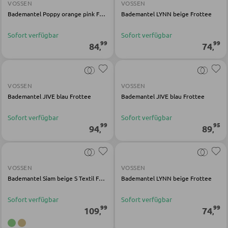
Kinderschreibtische
VOSSEN
VOSSEN
Bademantel Poppy orange pink Frottee
Bademantel LYNN beige Frottee
Kinderzimmerleuchten
Sofort verfügbar
Sofort verfügbar
Kinderkommoden
99
99
84
74
,
,
Sonstige Kindermöbel
VOSSEN
VOSSEN
JUGENDZIMMER
Bademantel JIVE blau Frottee
Bademantel JIVE blau Frottee
Jugendbetten
Sofort verfügbar
Sofort verfügbar
99
95
94
89
,
,
Jugendkleiderschränke
Komplette Kinder- und Jugendzimmer
VOSSEN
VOSSEN
Bademantel Siam beige S Textil Frottee
Bademantel LYNN beige Frottee
SCHREIBTISCHE
Sofort verfügbar
Sofort verfügbar
Bürotische
99
99
109
74
,
,
Eckschreibtische