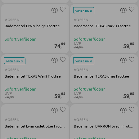
Holz-Schreibtische
WERBUNG
Schreibtischkombinationen
VOSSEN
VOSSEN
Bademantel LYNN beige Frottee
Bademantel TEXAS türkis Frottee
Sofort verfügbar
Sofort verfügbar
BÜRO
UVP
99
95
74
59
,
,
74,99
Regale für Bücher
WERBUNG
WERBUNG
Wandregale
VOSSEN
VOSSEN
Bürozubehör
Bademantel TEXAS Weiß Frottee
Bademantel TEXAS grau Frottee
Aktenschränke
Sofort verfügbar
Sofort verfügbar
UVP
UVP
95
95
59
59
,
,
Büromöbel Sets
74,99
74,99
Schreibtischlampen
Bürostühle
VOSSEN
VOSSEN
Bademantel Lynn cadet blue Frottee
Bademantel BARRON braun Frottee
Sofort verfügbar
Sofort verfügbar