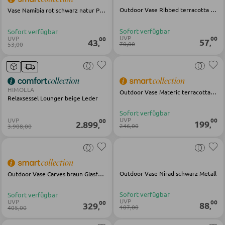
Outdoor Vase Ribbed terracotta Glasfaser
Vase Namibia rot schwarz natur Papier Maiscord
SESSEL
Sofort verfügbar
Sofort verfügbar
UVP
UVP
00
00
57
43
,
,
70,00
53,00
Polstersessel
Relaxsessel
Ohrensessel
HIMOLLA
Outdoor Vase Materic terracotta Glasfaser
Relaxsessel Lounger beige Leder
Fernsehsessel
Sofort verfügbar
UVP
UVP
00
00
199
2.899
,
,
246,00
3.908,00
HOCKER
Sitzhocker
Outdoor Vase Nirad schwarz Metall
Outdoor Vase Carves braun Glasfaser
Barhocker
Poufs
Sofort verfügbar
Sofort verfügbar
UVP
UVP
00
00
88
329
,
,
107,00
405,00
Sitzsäcke