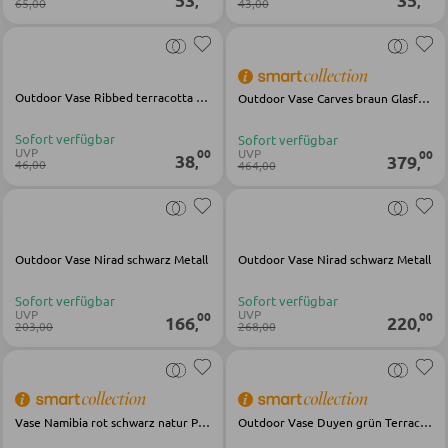
,
,
65,00
43,00
KLEIDERSCHRÄNKE
Outdoor Vase Ribbed terracotta Glasfaser
Outdoor Vase Carves braun Glasfaser
Schwebetürenschränke
Sofort verfügbar
Sofort verfügbar
Drehtürenschränke
UVP
UVP
00
00
38
379
,
,
46,00
464,00
SPIEGEL
Outdoor Vase Nirad schwarz Metall
Outdoor Vase Nirad schwarz Metall
Wandspiegel
Standspiegel
Sofort verfügbar
Sofort verfügbar
UVP
UVP
00
00
166
220
,
,
203,00
268,00
Schmink- und Kosmetikspiegel
Badspiegel
Vase Namibia rot schwarz natur Papier Metall
Outdoor Vase Duyen grün Terracotta
BARMÖBEL