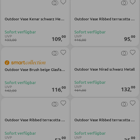
SCHLAFEN
Outdoor Vase Kenar schwarz Metall
Outdoor Vase Ribbed terracotta Glasfaser
Nachttische
Sofort verfügbar
Sofort verfügbar
UVP
UVP
00
00
109
95
Boxspringbetten
,
,
133,00
116,00
Doppelbetten
Polsterbetten
Outdoor Vase Nirad schwarz Metall
Outdoor Vase Brush beige Glasfaser
Einzelbetten
Komplette Schlafzimmer
Sofort verfügbar
Sofort verfügbar
UVP
UVP
00
00
132
116
,
,
161,00
142,00
MATRATZEN SHOP
Matratzen
Outdoor Vase Ribbed terracotta Glasfaser
Outdoor Vase Ribbed terracotta Glasfaser
Matratzenzubehör
Sofort verfügbar
Sofort verfügbar
UVP
UVP
00
00
Lattenroste
53
35