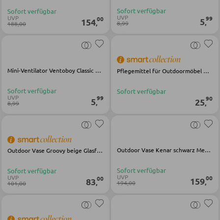
Vitrinen
Sofort verfügbar
Sofort verfügbar
UVP
UVP
99
00
AUSSENBELEUCHTUNG
5
154
,
,
8,99
188,00
Außenleuchten
WOHNWÄNDE
Solarleuchten
Anbauwände
Mini-Ventilator Ventoboy Classic mehrfarbig Kunststoff
Pflegemittel für Outdoormöbel HPL Platten Silverstar 500ml
Vitrinenschränke
Sofort verfügbar
Sofort verfügbar
LEUCHTENSERIEN
UVP
99
90
5
25
,
,
8,99
TV-MÖBEL
TV-Elemente
Outdoor Vase Kenar schwarz Metall
Outdoor Vase Groovy beige Glasfaser
Sofort verfügbar
Sofort verfügbar
WOHNZIMMERTISCHE
UVP
UVP
00
00
159
83
,
,
194,00
101,00
Couchtische
Beistelltische