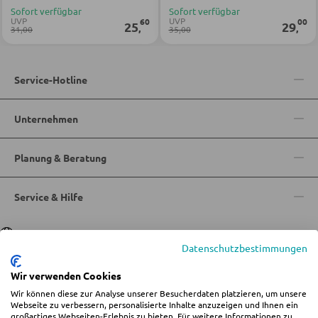
Sofort verfügbar
Sofort verfügbar
UVP
UVP
Bartische
60
00
25
29
,
,
31,00
35,00
Servierwagen
Barwagen
Service-Hotline
Barstühle und Hocker
Unternehmen
TISCHE
Planung & Beratung
Esstische
Service & Hilfe
Couch- und Beistelltische
Schminktische
Sprache
Deutsch
|
Italiano
Datenschutzbestimmungen
STÜHLE
Wir verwenden Cookies
Wir können diese zur Analyse unserer Besucherdaten platzieren, um unsere
© 2026 Wohn-Zentrum Jungmann
Webseite zu verbessern, personalisierte Inhalte anzuzeigen und Ihnen ein
Esszimmerstühle
großartiges Webseiten-Erlebnis zu bieten. Für weitere Informationen zu