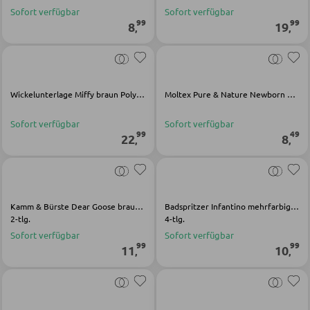
Schlüsselboards und Kästen
Sofort verfügbar
Sofort verfügbar
99
99
8
19
,
,
Schirmständer
SCHUHAUFBEWAHRUNG
Wickelunterlage Miffy braun Polyester
Moltex Pure & Nature Newborn Windel weiß Textil
Schuhschränke
Sofort verfügbar
Sofort verfügbar
99
49
22
8
Schuhkipper
,
,
Schuhregale
Kamm & Bürste Dear Goose braun Polypropylen Nylon
Badspritzer Infantino mehrfarbig Silikon
KINDERMÖBEL
2-tlg.
4-tlg.
Sofort verfügbar
Sofort verfügbar
Kinderbetten
99
99
11
10
,
,
Kinderkleiderschränke
Kinderregale