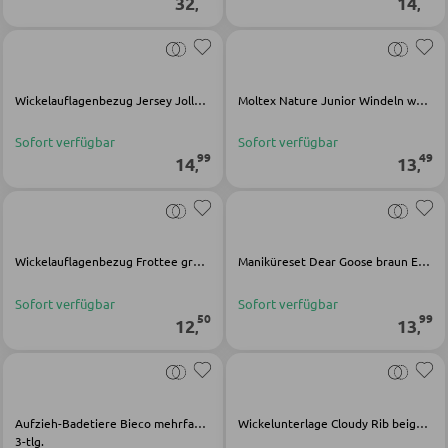
32
14
,
,
GARDEROBEN
Garderobenpaneele
Wickelauflagenbezug Jersey Jollein mehrfarbig Baumwolle
Moltex Nature Junior Windeln weiß Textil
Garderobenleisten
Sofort verfügbar
Sofort verfügbar
Garderobenspiegel
99
49
14
13
,
,
Kleiderbügel
Kleiderhaken
Herrendiener
Wickelauflagenbezug Frottee grün Baumwolle
Maniküreset Dear Goose braun Edelstahl Polypropylen
Garderoben Kommoden
Sofort verfügbar
Sofort verfügbar
50
99
12
13
Garderobenständer
,
,
Garderobenschränke
Garderobenbänke
Aufzieh-Badetiere Bieco mehrfarbig Kunststoff
Wickelunterlage Cloudy Rib beige Polyester
Garderobenserien
3-tlg.