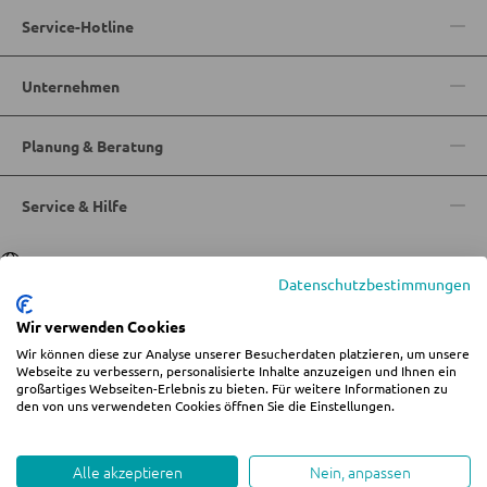
Service-Hotline
Holz-Schreibtische
Schreibtischkombinationen
Unternehmen
BÜRO
Planung & Beratung
Regale für Bücher
Service & Hilfe
Wandregale
Sprache
Deutsch
|
Italiano
Bürozubehör
Datenschutzbestimmungen
Aktenschränke
Wir verwenden Cookies
Büromöbel Sets
Wir können diese zur Analyse unserer Besucherdaten platzieren, um unsere
© 2026 Wohn-Zentrum Jungmann
Webseite zu verbessern, personalisierte Inhalte anzuzeigen und Ihnen ein
Schreibtischlampen
großartiges Webseiten-Erlebnis zu bieten. Für weitere Informationen zu
%star%Alle Preise inkl. gesetzl. Mehrwertsteuer zzgl.
Versandkosten
und ggf.
den von uns verwendeten Cookies öffnen Sie die Einstellungen.
Bürostühle
Nachnahmegebühren, wenn nicht anders angegeben.
Impressum
AGB
Datenschutz
Cookie-Einstellungen ändern
Whistleblowing
Alle akzeptieren
Nein, anpassen