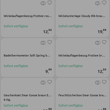
BÄNKE
Wickelauflagenbezug Frottee rosa Baumwolle
Wickelunterlage Cloudy Rib braun Polyester
Sitzbänke
Sofort verfügbar
Sofort verfügbar
50
99
12
19
,
,
Eckbänke
Tisch- und Eckbankgruppen
Badethermometer Soft Spring beige Polypropylen
Wickelauflagenbezug Frottee braun Baumwolle
BADEZIMMER
Sofort verfügbar
Sofort verfügbar
99
50
Badezimmerschränke
9
12
,
,
Waschbecken und Armaturen
Badeinrichtungen
Badezimmerspiegel
Geschenkset Dear Goose braun Edelstahl Polypropylen
Feuchttücherbox Dear Goose braun Polypropylen
6-tlg.
Badaccessoires
Sofort verfügbar
Sofort verfügbar
99
99