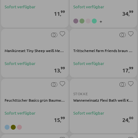
Vitrinen
Sofort verfügbar
Sofort verfügbar
99
99
AUSSENBELEUCHTUNG
11
34
,
,
+
Außenleuchten
WOHNWÄNDE
Solarleuchten
Anbauwände
Maniküreset Tiny Sheep weiß Metall Kunststoff
Trittschemel Farm Friends braun Polypropylen
Vitrinenschränke
LEUCHTENSERIEN
Sofort verfügbar
Sofort verfügbar
99
99
13
17
,
,
TV-MÖBEL
TV-Elemente
STOKKE
Feuchttücher Basics grün Baumwolle
Wanneneinsatz Flexi Bath weiß Kunststoff
WOHNZIMMERTISCHE
Sofort verfügbar
Sofort verfügbar
99
00
15
24
,
,
Couchtische
Beistelltische