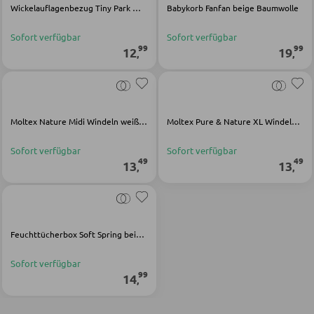
Kinderschreibtische
Wickelauflagenbezug Tiny Park mehrfarbig Baumwolle
Babykorb Fanfan beige Baumwolle
Kinderzimmerleuchten
Sofort verfügbar
Sofort verfügbar
99
99
Kinderkommoden
12
19
,
,
Sonstige Kindermöbel
Moltex Nature Midi Windeln weiß Textil
Moltex Pure & Nature XL Windeln weiß Textil
JUGENDZIMMER
Sofort verfügbar
Sofort verfügbar
Jugendbetten
49
49
13
13
,
,
Jugendkleiderschränke
Komplette Kinder- und Jugendzimmer
Feuchttücherbox Soft Spring beige Polypropylen
SCHREIBTISCHE
Sofort verfügbar
99
14
,
Bürotische
Eckschreibtische