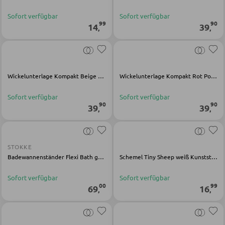
Sofort verfügbar
Sofort verfügbar
99
90
14
39
,
,
KLEIDERSCHRÄNKE
Schwebetürenschränke
Drehtürenschränke
Wickelunterlage Kompakt Beige Polyester
Wickelunterlage Kompakt Rot Polyester
Sofort verfügbar
Sofort verfügbar
90
90
39
39
SPIEGEL
,
,
Wandspiegel
STOKKE
Standspiegel
Badewannenständer Flexi Bath grau Metall
Schemel Tiny Sheep weiß Kunststoff
Schmink- und Kosmetikspiegel
Sofort verfügbar
Sofort verfügbar
Badspiegel
00
99
69
16
,
,
BARMÖBEL