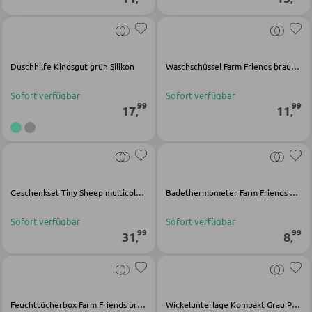
SCHLAFEN
Nachttische
Duschhilfe Kindsgut grün Silikon
Waschschüssel Farm Friends braun Polypropylen
Boxspringbetten
Sofort verfügbar
Sofort verfügbar
99
99
17
11
Doppelbetten
,
,
Polsterbetten
Einzelbetten
Komplette Schlafzimmer
Geschenkset Tiny Sheep multicolor Kunststoff
Badethermometer Farm Friends braun Polypropylen
Sofort verfügbar
Sofort verfügbar
MATRATZEN SHOP
99
99
31
8
,
,
Matratzen
Matratzenzubehör
Feuchttücherbox Farm Friends braun Polypropylen
Wickelunterlage Kompakt Grau Polyester
Lattenroste