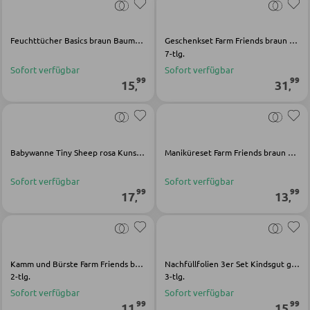
SESSEL
Feuchttücher Basics braun Baumwolle
Geschenkset Farm Friends braun Polypropylen
7-tlg.
Polstersessel
Sofort verfügbar
Sofort verfügbar
99
99
15
31
,
,
Relaxsessel
Ohrensessel
Fernsehsessel
Babywanne Tiny Sheep rosa Kunststoff
Maniküreset Farm Friends braun Polypropylen
Sofort verfügbar
Sofort verfügbar
HOCKER
99
99
17
13
,
,
Sitzhocker
Barhocker
Kamm und Bürste Farm Friends braun Polypropylen
Nachfüllfolien 3er Set Kindsgut grün Kunststoff
Poufs
2-tlg.
3-tlg.
Sitzsäcke
Sofort verfügbar
Sofort verfügbar
99
99
11
15
,
,