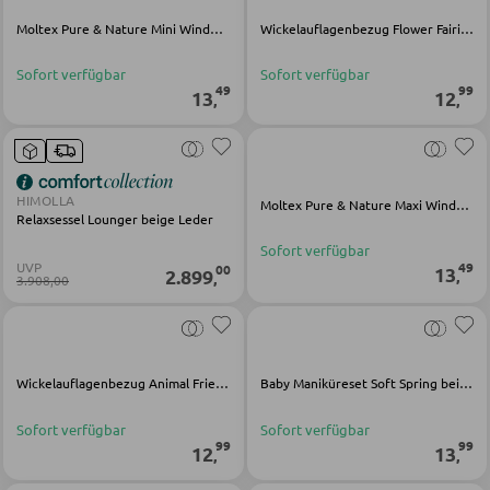
Moltex Pure & Nature Mini Windeln weiß Textil
Wickelauflagenbezug Flower Fairies mehrfarbig Baumwolle
Bartische
Servierwagen
Sofort verfügbar
Sofort verfügbar
49
99
13
12
,
,
Barwagen
Barstühle und Hocker
HIMOLLA
Moltex Pure & Nature Maxi Windeln weiß Textil
Relaxsessel Lounger beige Leder
TISCHE
Sofort verfügbar
49
UVP
00
13
Esstische
2.899
,
,
3.908,00
Couch- und Beistelltische
Schminktische
Wickelauflagenbezug Animal Friends mehrfarbig Baumwolle
Baby Maniküreset Soft Spring beige Edelstahl Polypropylen
STÜHLE
Sofort verfügbar
Sofort verfügbar
99
99
12
13
,
,
Esszimmerstühle