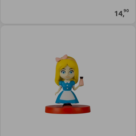
90
14
,