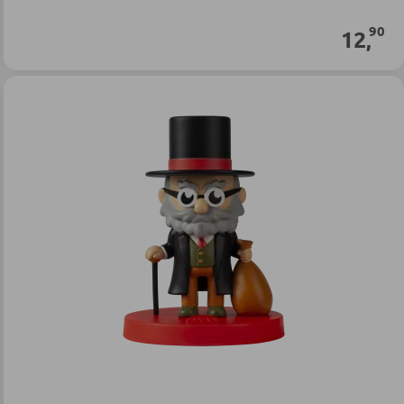
90
12
,