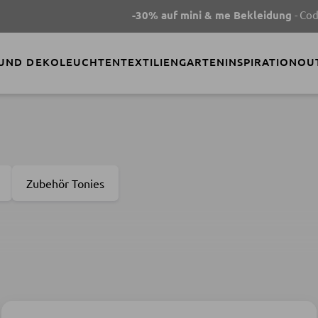
-30% auf mini & me Bekleidung
- Code
SUMMER
 UND DEKO
LEUCHTEN
TEXTILIEN
GARTEN
INSPIRATION
OU
Zubehör Tonies