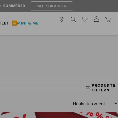
30
MEHR ERFAHREN
WARENK
TLET
%
MINI & ME
PRODUKTE
FILTERN