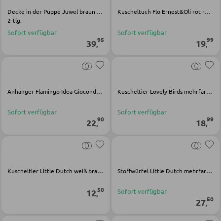
Decke in der Puppe Juwel braun Baumwolle Viskose
Kuscheltuch Flo Ernest&Oli rot rosa Polyester
Holz-Schreibtische
2-tlg.
Schreibtischkombinationen
Sofort verfügbar
Sofort verfügbar
95
99
39
19
,
,
BÜRO
Regale für Bücher
Anhänger Flamingo Idea Gioconda rosa Angora
Kuscheltier Lovely Birds mehrfarbig Polyester
Wandregale
Sofort verfügbar
Sofort verfügbar
90
99
Bürozubehör
22
18
,
,
Aktenschränke
Büromöbel Sets
Schreibtischlampen
Kuscheltier Little Dutch weiß braun Polyester
Stoffwürfel Little Dutch mehrfarbig Polyester Baumwolle
Bürostühle
50
12
Sofort verfügbar
,
50
27
,