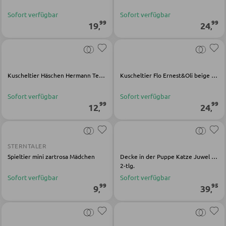
Kinderschreibtische
Sofort verfügbar
Sofort verfügbar
Kinderzimmerleuchten
99
99
19
24
,
,
Kinderkommoden
Sonstige Kindermöbel
Kuscheltier Häschen Hermann Teddy Original beige Polyester
Kuscheltier Flo Ernest&Oli beige rosa Polyester
JUGENDZIMMER
Sofort verfügbar
Sofort verfügbar
99
99
12
24
,
,
Jugendbetten
Jugendkleiderschränke
Komplette Kinder- und Jugendzimmer
STERNTALER
Spieltier mini zartrosa Mädchen
Decke in der Puppe Katze Juwel beige Baumwolle Viskose
2-tlg.
Sofort verfügbar
Sofort verfügbar
SCHREIBTISCHE
99
95
9
39
,
,
Bürotische
Eckschreibtische