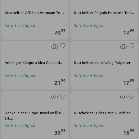
Kuscheltier Äffchen Hermann Teddy Original braun Polyester
Kuscheltier Pinguin Hermann Teddy Original mehrfarbig Polyester
BÄNKE
Sofort verfügbar
Sofort verfügbar
99
99
Sitzbänke
20
12
,
,
Eckbänke
Tisch- und Eckbankgruppen
Anhänger Känguru Idea Gioconda beige Angora
Kuscheltier Mehrfarbig Polyester
BADEZIMMER
Sofort verfügbar
Sofort verfügbar
90
99
21
17
,
,
Badezimmerschränke
Waschbecken und Armaturen
Badeinrichtungen
Decke in der Puppe Juwel weiß Baumwolle Viskose
Kuscheltier Fuchs Little Dutch braun weiß Polyester
2-tlg.
Badezimmerspiegel
Sofort verfügbar
Sofort verfügbar
95
95
Badaccessoires
39
16
,
,