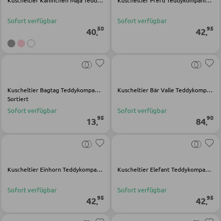
Kuscheltier Kaninchen Maja Teddykompaniet Rosa Polyester
Kuscheltier Pferd Teddykompaniet Braun Polyester Holz
Vitrinen
AUSSENBELEUCHTUNG
Sofort verfügbar
Sofort verfügbar
50
95
40
42
,
,
Außenleuchten
WOHNWÄNDE
Solarleuchten
Anbauwände
Vitrinenschränke
Kuscheltier Bagtag Teddykompaniet Mehrfarbig Polyester
Kuscheltier Bär Valle Teddykompaniet Grau Polyester
LEUCHTENSERIEN
Sortiert
Sofort verfügbar
Sofort verfügbar
TV-MÖBEL
95
90
13
84
,
,
TV-Elemente
Kuscheltier Einhorn Teddykompaniet Weiß Polyester Holz
Kuscheltier Elefant Teddykompaniet Grau Polyester Holz
WOHNZIMMERTISCHE
Sofort verfügbar
Sofort verfügbar
Couchtische
95
95
42
42
,
,
Beistelltische