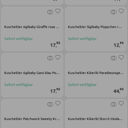
SCHLAFEN
Nachttische
Kuscheltier sigibaby Giraffe rosa Polyester
Kuscheltier Sigibaby Püppchen rosa Baumwolle
Boxspringbetten
Sofort verfügbar
Sofort verfügbar
95
95
17
12
Doppelbetten
,
,
Polsterbetten
Einzelbetten
Kuscheltier sigibaby Gans blau Polyester
Kuscheltier Kikeriki Paradiesvogel türkis Polyester Modacryl
Komplette Schlafzimmer
Sofort verfügbar
Sofort verfügbar
95
95
17
44
,
,
MATRATZEN SHOP
Matratzen
Matratzenzubehör
Kuscheltier Patchwork Sweety Krake grau Polyester
Kuscheltier Kikeriki Storch Modacryl Polyester
Lattenroste