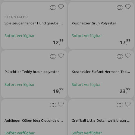
GARDEROBEN
STERNTALER
Spielzeuganhänger Hund graubeige Polyester
Kuscheltier Grün Polyester
Garderobenpaneele
Sofort verfügbar
Sofort verfügbar
Garderobenleisten
99
99
12
17
,
,
Garderobenspiegel
Kleiderbügel
Kleiderhaken
Plüschtier Teddy braun polyester
Kuscheltier Elefant Hermann Teddy Original braun Polyester
Herrendiener
Sofort verfügbar
Sofort verfügbar
Garderoben Kommoden
99
99
19
23
,
,
Garderobenständer
Garderobenschränke
Garderobenbänke
Anhänger Küken Idea Gioconda gelb Polyester
Greifball Little Dutch weiß braun Polyester Baumwolle
Garderobenserien
Sofort verfügbar
Sofort verfügbar