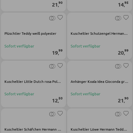
90
95
21
14
Schlüsselboards und Kästen
,
,
Schirmständer
Plüschtier Teddy weiß polyester
Kuscheltier Schutzengel Hermann Teddy Original beige Polyester
SCHUHAUFBEWAHRUNG
Sofort verfügbar
Sofort verfügbar
Schuhschränke
99
99
19
20
,
,
Schuhkipper
Schuhregale
Kuscheltier Little Dutch rosa Polyester
Anhänger Koala Idea Gioconda grau Angora
KINDERMÖBEL
Sofort verfügbar
Sofort verfügbar
50
90
12
21
,
,
Kinderbetten
Kinderkleiderschränke
Kinderregale
Kuscheltier Schäfchen Hermann Teddy Original weiß Polyester
Kuscheltier Löwe Hermann Teddy Original braun Polyester