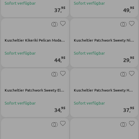
Sofort verfügbar
Sofort verfügbar
95
95
37
49
,
,
KLEIDERSCHRÄNKE
Schwebetürenschränke
Kuscheltier Kikeriki Pelican Modacryl Polyester
Kuscheltier Patchwork Sweety Nilpferd grau Polyester
Drehtürenschränke
Sofort verfügbar
Sofort verfügbar
95
95
44
29
,
,
SPIEGEL
Wandspiegel
Kuscheltier Patchwork Sweety Elefant blau Polyester
Kuscheltier Patchwork Sweety Hund bunt Polyester
Standspiegel
Schmink- und Kosmetikspiegel
Sofort verfügbar
Sofort verfügbar
95
95
34
37
,
,
Badspiegel
BARMÖBEL