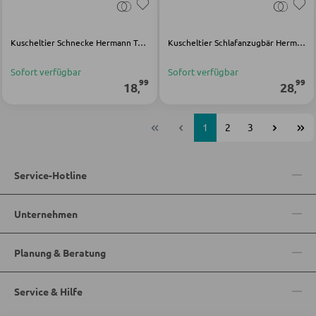
Kuscheltier Schnecke Hermann Teddy Original braun Polyester
Kuscheltier Schlafanzugbär Hermann Teddy Original mehrfarbig Polyester
Sofort verfügbar
Sofort verfügbar
99
99
18
28
,
,
1
2
3
Service-Hotline
Unternehmen
Planung & Beratung
Service & Hilfe