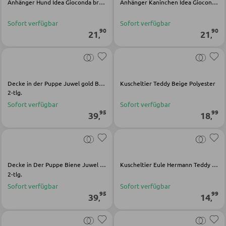
Anhänger Hund Idea Gioconda braun Angora
Anhänger Kaninchen Idea Gioconda grün Angora
Bartische
Sofort verfügbar
Sofort verfügbar
90
90
Servierwagen
21
21
,
,
Barwagen
Barstühle und Hocker
Decke in der Puppe Juwel gold Baumwolle Viskose
Kuscheltier Teddy Beige Polyester
2-tlg.
TISCHE
Sofort verfügbar
Sofort verfügbar
95
99
39
18
,
,
Esstische
Couch- und Beistelltische
Schminktische
Decke in Der Puppe Biene Juwel beige Baumwolle Viskose
Kuscheltier Eule Hermann Teddy Original braun Acryl Polyester
2-tlg.
Sofort verfügbar
Sofort verfügbar
95
99
STÜHLE
39
14
,
,
Esszimmerstühle