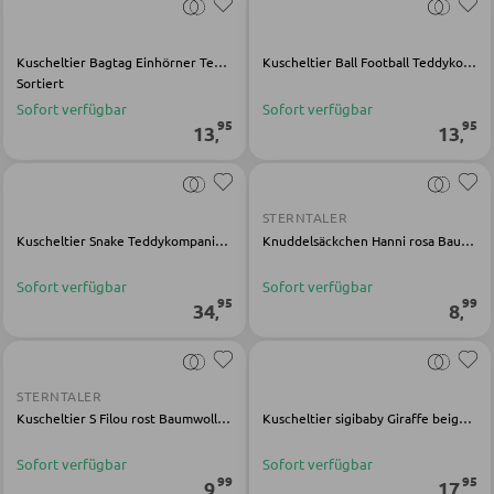
SESSEL
Kuscheltier Bagtag Einhörner Teddykompaniet Mehrfarbig Polyester
Kuscheltier Ball Football Teddykompaniet Weiß Polyester
Sortiert
Sofort verfügbar
Sofort verfügbar
Polstersessel
95
95
13
13
,
,
Relaxsessel
Ohrensessel
STERNTALER
Fernsehsessel
Kuscheltier Snake Teddykompaniet Orange Polyester
Knuddelsäckchen Hanni rosa Baumwolle Polyester
Sofort verfügbar
Sofort verfügbar
HOCKER
95
99
34
8
,
,
Sitzhocker
Barhocker
STERNTALER
Kuscheltier S Filou rost Baumwolle Polyester
Kuscheltier sigibaby Giraffe beige Polyester
Poufs
Sitzsäcke
Sofort verfügbar
Sofort verfügbar
99
95
9
17
,
,