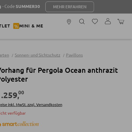
UMMER30
MEHR ERFAHREN
WARENK
TLET
%
MINI & ME
arten
Sonnen- und Sichtschutz
Pavillons
orhang für Pergola Ocean anthrazit
olyester
00
1.259
,
eise inkl. MwSt. zzgl. Versandkosten
icht verfügbar