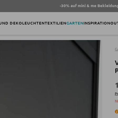
-30% auf mini & me Bekleidung
- Code
S
 UND DEKO
LEUCHTEN
TEXTILIEN
GARTEN
INSPIRATION
OU
G
V
P
Pr
N