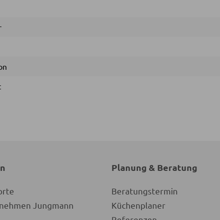
r
on
t
en
Planung & Beratung
orte
Beratungstermin
ernehmen Jungmann
Küchenplaner
Referenzen