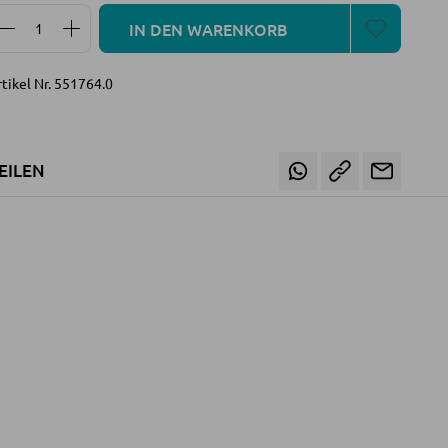
Produkt Anzahl: Gib den gewünschten Wert ein oder 
IN DEN WARENKORB
tikel Nr.
551764.0
EILEN