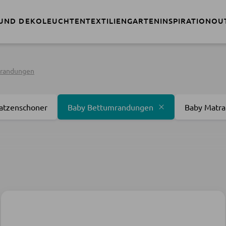
Nur noch 7 Tage:
Sommerschlussverk
 UND DEKO
LEUCHTEN
TEXTILIEN
GARTEN
INSPIRATION
OU
mrandungen
atzenschoner
Baby Bettumrandungen
Baby Matra