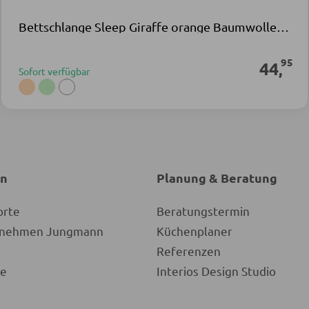
Bettschlange Sleep Giraffe orange Baumwolle Polyester
95
44
,
Sofort verfügbar
en
Planung & Beratung
orte
Beratungstermin
ernehmen Jungmann
Küchenplaner
Referenzen
re
Interios Design Studio