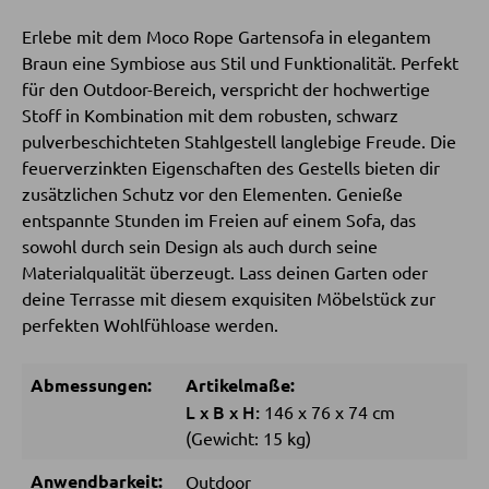
Couchtische
Erlebe mit dem Moco Rope Gartensofa in elegantem
Beistelltische
Braun eine Symbiose aus Stil und Funktionalität. Perfekt
für den Outdoor-Bereich, verspricht der hochwertige
Stoff in Kombination mit dem robusten, schwarz
SESSEL
pulverbeschichteten Stahlgestell langlebige Freude. Die
feuerverzinkten Eigenschaften des Gestells bieten dir
Polstersessel
zusätzlichen Schutz vor den Elementen. Genieße
Relaxsessel
entspannte Stunden im Freien auf einem Sofa, das
sowohl durch sein Design als auch durch seine
Ohrensessel
Materialqualität überzeugt. Lass deinen Garten oder
Fernsehsessel
deine Terrasse mit diesem exquisiten Möbelstück zur
perfekten Wohlfühloase werden.
HOCKER
Abmessungen:
Artikelmaße:
L
x
B
x
H:
146
x
76
x
74 cm
Sitzhocker
(Gewicht: 15 kg)
Barhocker
Anwendbarkeit:
Outdoor
Poufs