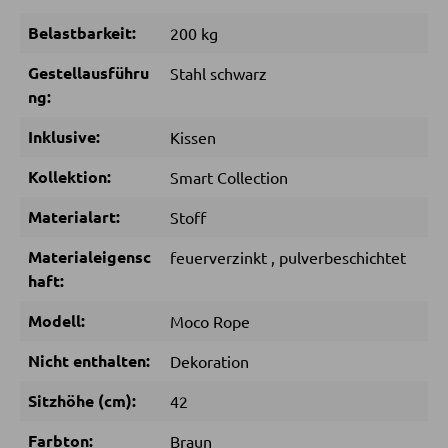
Belastbarkeit:
200 kg
Sitzsäcke
Gestellausführu
Stahl schwarz
ng:
SCHLAFEN
Inklusive:
Kissen
Nachttische
Kollektion:
Smart Collection
Boxspringbetten
Materialart:
Stoff
Doppelbetten
Polsterbetten
Materialeigensc
feuerverzinkt
,
pulverbeschichtet
haft:
Einzelbetten
Komplette Schlafzimmer
Modell:
Moco Rope
Nicht enthalten:
Dekoration
MATRATZEN SHOP
Sitzhöhe (cm):
42
Matratzen
Farbton:
Braun