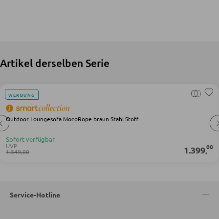
Matratzenzubehör
Lattenroste
Artikel derselben Serie
KLEIDERSCHRÄNKE
Schwebetürenschränke
WERBUNG
Drehtürenschränke
Outdoor Loungesofa MocoRope braun Stahl Stoff
SPIEGEL
Sofort verfügbar
UVP
00
1.399
,
1.549,00
Wandspiegel
Standspiegel
Schmink- und Kosmetikspiegel
Service-Hotline
Badspiegel