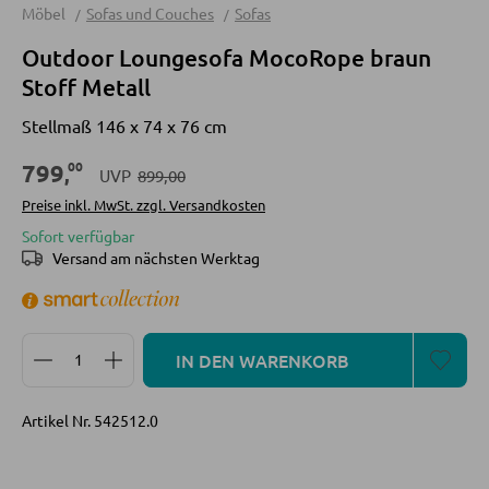
Möbel
Sofas und Couches
Sofas
Sofas
Outdoor Loungesofa MocoRope braun
Schlafsofas
Stoff Metall
Sofa Zubehör
Stellmaß 146 x 74 x 76 cm
00
799
,
KOMMODEN UND SIDEBOARDS
UVP
899,00
Preise inkl. MwSt. zzgl. Versandkosten
Kommoden
Sofort verfügbar
Versand am nächsten Werktag
Sideboards
Highboards
Lowboards
Produkt Anzahl: Gib den gewünschten Wert ein oder
IN DEN WARENKORB
REGALE
Artikel Nr.
542512.0
Wandregale