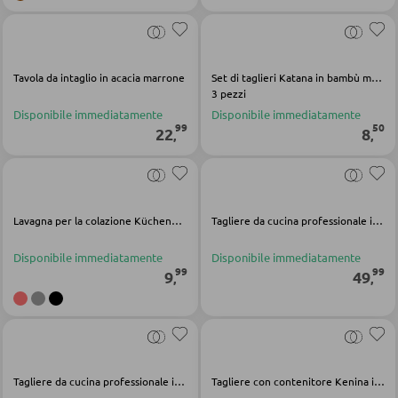
DORMIRE
Comodini
Letti boxspring
Tavola da intaglio in acacia marrone
Set di taglieri Katana in bambù marrone chiaro
3 pezzi
Letti matrimoniali
Disponibile immediatamente
Disponibile immediatamente
99
50
22
8
Letti imbottiti
,
,
Letti singoli
Camere complete
Lavagna per la colazione Küchenprofi in plastica grigia
Tagliere da cucina professionale in legno marrone
MATERASSI
Disponibile immediatamente
Disponibile immediatamente
99
99
9
49
,
,
Materassi
Accessori per il materasso
Doghe
Tagliere da cucina professionale in legno marrone
Tagliere con contenitore Kenina in bambù marrone chiaro