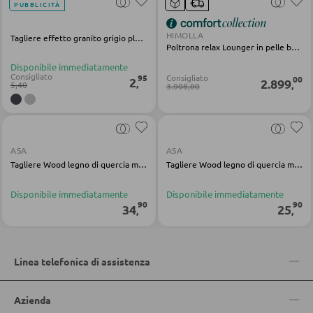
PUBBLICITÀ
PANCHE
HIMOLLA
Tagliere effetto granito grigio plastica
Panche dritte
Poltrona relax Lounger in pelle beige
Panche angolari
Disponibile immediatamente
Consigliato
95
Consigliato
00
2
2.899
,
,
5,40
3.908,00
Set con tavolo e panche angolari
BAGNO
ASA
ASA
Tagliere Wood legno di quercia marrone
Tagliere Wood legno di quercia marrone
Armadietti bagno
Disponibile immediatamente
Disponibile immediatamente
Lavabi e rubinetteria
90
90
34
25
,
,
Arredo bagno
Specchi da bagno
Linea telefonica di assistenza
Accessori bagno
Azienda