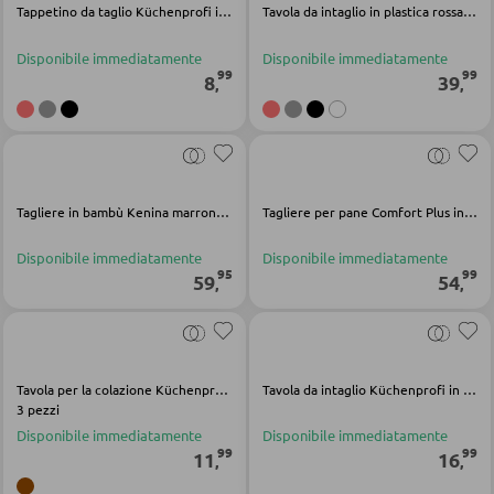
Tappetino da taglio Küchenprofi in plastica nera
Tavola da intaglio in plastica rossa Profi
POLTRONE
Disponibile immediatamente
Disponibile immediatamente
Poltrone imbottite
99
99
8
39
,
,
Poltrone relax
Poltrone con schienale ad ali
Poltrone TV
Tagliere in bambù Kenina marrone chiaro
Tagliere per pane Comfort Plus in legno nero
SGABELLI
Disponibile immediatamente
Disponibile immediatamente
95
99
59
54
,
,
Sgabelli bassi
Sgabelli da bar
Pouf
Tavola per la colazione Küchenprofi in legno di gomma marrone
Tavola da intaglio Küchenprofi in legno di gomma marrone
3 pezzi
Pouf a sacco
Disponibile immediatamente
Disponibile immediatamente
99
99
11
16
,
,