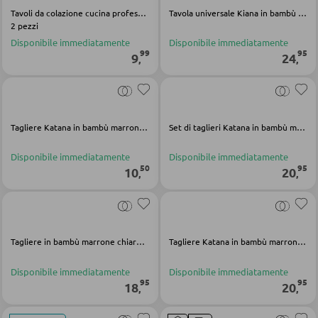
Tavoli da colazione cucina professionale in legno marrone chiaro
Tavola universale Kiana in bambù marrone chiaro
Carrelli da portata
2 pezzi
Carrelli da bar
Disponibile immediatamente
Disponibile immediatamente
99
95
9
24
,
,
Sgabelli da bar
TAVOLI
Tagliere Katana in bambù marrone chiaro
Set di taglieri Katana in bambù marrone chiaro
Tavoli da pranzo
Disponibile immediatamente
Disponibile immediatamente
50
95
10
20
Tavolini da caffé
,
,
Toeletta da trucco
Tagliere in bambù marrone chiaro Cosma
Tagliere Katana in bambù marrone chiaro
SEDIE
Disponibile immediatamente
Disponibile immediatamente
Sedie da pranzo
95
95
18
20
,
,