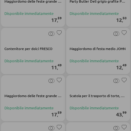
Maggiordomo delle feste grande JOHN
Party Butler Deli grigio grafite PP plastica
Faretti a parete a LED
Vetrinette
Lampadari a LED
Disponibile immediatamente
Disponibile immediatamente
59
50
17
12
,
,
Faretti e punti luce a LED
PARETI ATTREZZATE
Lampade da tavolo a LED
Soggiorni componibili
Lampade da scrivania a LED
Contenitore per dolci FRESCO
Maggiordomo di festa medio JOHN
Credenze a giorno
Disponibile immediatamente
Disponibile immediatamente
ILLUMINAZIONE DA ESTERNO
49
49
11
12
,
,
MOBILI TV
Luci da esterno
Moduli TV
Lampade solari
Maggiordomo delle feste grande JOHN
Scatola per il trasporto di torte, Bake & Go grigio PP extra alto
TAVOLI DA SOGGIORNO
LINEE ILLUMINOTECNICA
Disponibile immediatamente
Disponibile immediatamente
59
99
17
43
,
,
Tavolini da caffé
Tavolini da divano