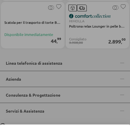
DORMIRE
HIMOLLA
Scatola per il trasporto di torte Bake & Go bianco PP
Poltrona relax Lounger in pelle beige
Comodini
Disponibile immediatamente
Letti boxspring
99
Consigliato
00
44
2.899
,
,
3.908,00
Letti matrimoniali
Letti imbottiti
Linea telefonica di assistenza
Letti singoli
Camere complete
Azienda
Consulenza & Progettazione
MATERASSI
Materassi
Servizi & Assistenza
Accessori per il materasso
Lingua
Deutsch
|
Italiano