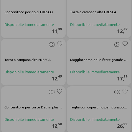
Contenitore per dolci FRESCO
Torta a campana alta FRESCA
POLTRONE
Disponibile immediatamente
Disponibile immediatamente
49
49
11
12
,
,
Poltrone imbottite
Poltrone relax
Poltrone con schienale ad ali
Torta a campana alta FRESCA
Maggiordomo delle feste grande JOHN
Poltrone TV
Disponibile immediatamente
Disponibile immediatamente
49
59
12
17
,
,
SGABELLI
Sgabelli bassi
Sgabelli da bar
Contenitore per torte Deli in plastica PP grigio grafite
Teglia con coperchio per il trasporto Teglia Bake & Go nera
Pouf
Disponibile immediatamente
Disponibile immediatamente
50
99
12
26
Pouf a sacco
,
,