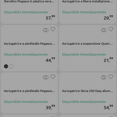
Stendino Pegasus in plastica nera alluminio
Asciugatrice a libera installazione Classic 100 in metallo bianco
Faretti a parete a LED
Vetrinette
Lampadari a LED
Disponibile immediatamente
Disponibile immediatamente
99
99
57
29
,
,
Faretti e punti luce a LED
PARETI ATTREZZATE
Lampade da tavolo a LED
Soggiorni componibili
Lampade da scrivania a LED
Asciugatrice a piedistallo Pegasus 150 Solid Slim in metallo multicolore
Asciugatrice a sospensione Quartet in alluminio bianco
Credenze a giorno
Disponibile immediatamente
Disponibile immediatamente
ILLUMINAZIONE DA ESTERNO
99
99
44
21
,
,
MOBILI TV
Luci da esterno
Moduli TV
Lampade solari
Asciugatrice a piedistallo Pegasus 120 in metallo multicolore
Asciugatrice Siena 200 Easy alluminio multicolore
TAVOLI DA SOGGIORNO
LINEE ILLUMINOTECNICA
Disponibile immediatamente
Disponibile immediatamente
99
99
Tavolini da caffé
39
54
,
,
Tavolini da divano