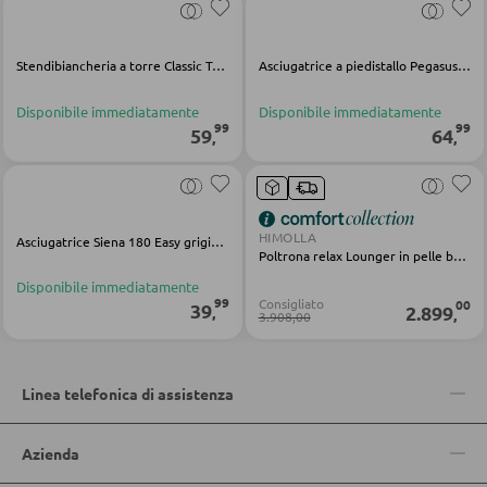
Stendibiancheria a torre Classic Tower 450 multicolore in metallo
Asciugatrice a piedistallo Pegasus 180 Solid Maxx in metallo multicolore
POLTRONE
Disponibile immediatamente
Disponibile immediatamente
Poltrone imbottite
99
99
59
64
,
,
Poltrone relax
Poltrone con schienale ad ali
Poltrone TV
HIMOLLA
Asciugatrice Siena 180 Easy grigio alluminio
Poltrona relax Lounger in pelle beige
Disponibile immediatamente
99
SGABELLI
Consigliato
00
39
2.899
,
,
3.908,00
Sgabelli bassi
Sgabelli da bar
Linea telefonica di assistenza
Pouf
Azienda
Pouf a sacco