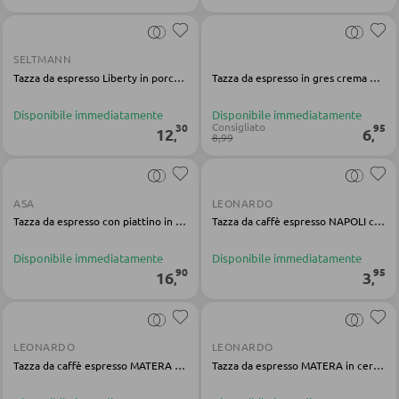
ARMADI
SELTMANN
Armadi con ante scorrevoli
Tazza da espresso Liberty in porcellana nera
Tazza da espresso in gres crema Nature Collection
Armadi con ante a battente
Disponibile immediatamente
Disponibile immediatamente
Consigliato
30
95
12
6
,
,
8,99
SPECCHI
Specchi da parete
ASA
LEONARDO
Tazza da espresso con piattino in gres nudo
Tazza da caffè espresso NAPOLI chiara armoniosa
Specchi da terra
Specchi boudoir e da trucco
Disponibile immediatamente
Disponibile immediatamente
90
95
16
3
,
,
Specchi da bagno
LEONARDO
LEONARDO
MOBILI BAR
Tazza da caffè espresso MATERA beige
Tazza da espresso MATERA in ceramica verde
Sgabelli da bar