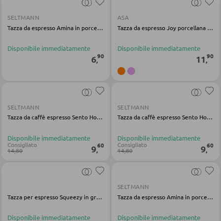
APPENDIABITI
SELTMANN
ASA
Pannello appendiabiti
Tazza da espresso Amina in porcellana bianca
Tazza da espresso Joy porcellana rossa
Appendiabiti a parete
Disponibile immediatamente
Disponibile immediatamente
90
90
Specchio da ingresso
6
11
,
,
Grucce
Ganci appendiabiti
SELTMANN
SELTMANN
Servimuti
Tazza da caffè espresso Sento Home Pure Lines, porcellana marrone
Tazza da caffè espresso Sento Home Pure Colors porcellana gialla
Madie da ingresso
Disponibile immediatamente
Disponibile immediatamente
Appendiabiti a stendino
Consigliato
Consigliato
60
60
9
9
,
,
14,80
14,80
Armadi quardaroba
Panche per quardaroba
SELTMANN
Linee quardaroba
Tazza per espresso Squeezy in gres bianco
Tazza da espresso Amina in porcellana verde
Bacheche e cassette portachiavi
Disponibile immediatamente
Disponibile immediatamente