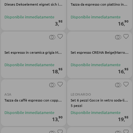
Dieses Dekoelement eignet sich ideal dafür, um Ihre vier Wände zu dekorieren und Ihren Einrichtungsstil zusätzlich abzurunden. Das ästhetische Design harmoniert ausgezeichnet mit vielen weiteren Deko-Accessoires wie auch Wohnumgebungen und kann ohn...
Tazza da espresso con piattino inferiore in gres blu
POLTRONE
Disponibile immediatamente
Disponibile immediatamente
Poltrone imbottite
95
90
3
16
,
,
Poltrone relax
Poltrone con schienale ad ali
Poltrone TV
Set espresso in ceramica grigia Mattia
Set espresso CREMA Beige|Marrone
Disponibile immediatamente
Disponibile immediatamente
95
95
SGABELLI
18
16
,
,
Sgabelli bassi
Sgabelli da bar
ASA
LEONARDO
Tazza da caffè espresso con coppa inferiore in porcellana nuda
Set 6 pezzi Gocce in vetro soda-lime con tappo in sughero trasparente
Pouf
5 pezzi
Disponibile immediatamente
Disponibile immediatamente
Pouf a sacco
90
95
13
19
,
,