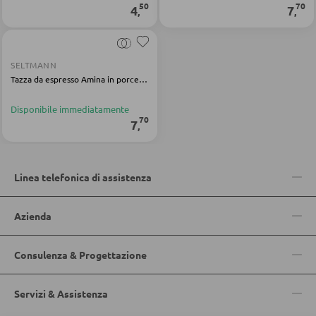
50
70
Portaombrelli
4
7
,
,
POGGIASCARPE
SELTMANN
Tazza da espresso Amina in porcellana grigia
Scarpiere
Disponibile immediatamente
Scarpiere a ribalta
70
7
,
Rastrelliere per scarpe
Linea telefonica di assistenza
MOBILI PER BAMBINI
Azienda
Lettini bimbi
Armadi per bambini
Consulenza & Progettazione
Librerie per bambini
Scrivanie per bambini
Servizi & Assistenza
Luci per cameretta bimbi