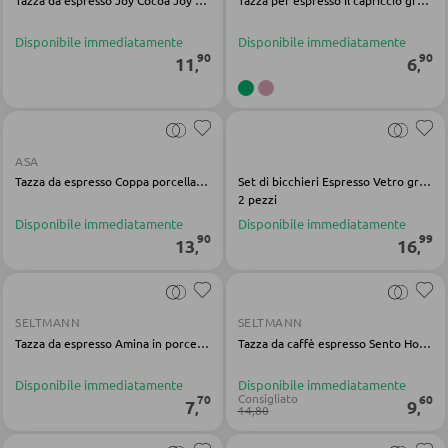
PANCHE
Disponibile immediatamente
Disponibile immediatamente
90
90
Panche dritte
11
6
,
,
Panche angolari
Set con tavolo e panche angolari
ASA
Tazza da espresso Coppa porcellana shiso verde
Set di bicchieri Espresso Vetro grigio Verona
BAGNO
2 pezzi
Disponibile immediatamente
Disponibile immediatamente
90
99
13
16
Armadietti bagno
,
,
Lavabi e rubinetteria
Arredo bagno
SELTMANN
SELTMANN
Tazza da espresso Amina in porcellana rosa
Tazza da caffè espresso Sento Home Pure Lines porcellana gialla
Specchi da bagno
Accessori bagno
Disponibile immediatamente
Disponibile immediatamente
Consigliato
70
60
7
9
,
,
14,80