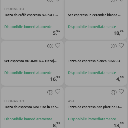
DORMIRE
LEONARDO
Comodini
Tazza da caffè espresso NAPOLI multicolore armoniosa
Set espresso in ceramica bianca Mattia
Letti boxspring
Disponibile immediatamente
Disponibile immediatamente
95
95
5
18
,
,
Letti matrimoniali
Letti imbottiti
Letti singoli
Set espresso AROMATICO Nero|Marrone
Tazza da espresso bianca BIANCO
Camere complete
Disponibile immediatamente
Disponibile immediatamente
95
50
16
4
,
,
MATERASSI
Materassi
LEONARDO
ASA
Accessori per il materasso
Tazza da espresso MATERA in ceramica antracite
Tazza da espresso con piattino Oco white glossy Fine Bone China
Doghe
Disponibile immediatamente
Disponibile immediatamente
95
90
8
13
,
,