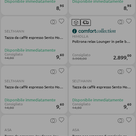
Disponibile immediatamente
Disponibile immediatamente
95
95
8
8
Carrelli da portata
,
,
Carrelli da bar
Sgabelli da bar
SELTMANN
HIMOLLA
Tazza da caffè espresso Sento Home Pure Colors, porcellana marrone
Poltrona relax Lounger in pelle beige
TAVOLI
Disponibile immediatamente
Consigliato
60
Consigliato
00
9
2.899
,
,
14,80
3.908,00
Tavoli da pranzo
Tavolini da caffé
SELTMANN
SELTMANN
Toeletta da trucco
Tazza da caffè espresso Sento Home Pure Lines, porcellana marrone
Tazza da caffè espresso Sento Home Pure Colors, porcellana marrone
Disponibile immediatamente
Disponibile immediatamente
Consigliato
Consigliato
60
60
9
9
SEDIE
,
,
14,80
14,80
Sedie da pranzo
ASA
ASA
Tazza da espresso Joy Cocoa Joy Cocoa in porcellana glz multicolore
Tazza per espresso Il capriccio gres rosa