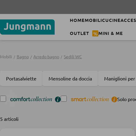
HOME
MOBILI
CUCINE
ACCES
OUTLET
%
MINI & ME
Mobili
Bagno
Arredo bagno
Sedili WC
Portasalviette
Mensoline da doccia
Maniglioni per 
Solo pro
5 articoli