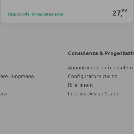
99
27
,
Disponibile immediatamente
Consulenza & Progettazi
Appuntamento di consulenz
liare Jungmann
Configuratore cucine
Riferimenti
era
Interios Design Studio