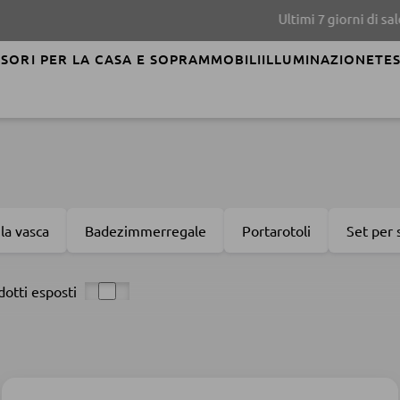
Ultimi 7 giorni di saldi esti
SORI PER LA CASA E SOPRAMMOBILI
ILLUMINAZIONE
TES
la vasca
Badezimmerregale
Portarotoli
Set per
dotti esposti