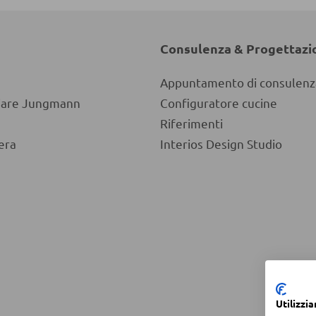
Consulenza & Progettazi
Appuntamento di consulenz
liare Jungmann
Configuratore cucine
Riferimenti
era
Interios Design Studio
Utilizzi