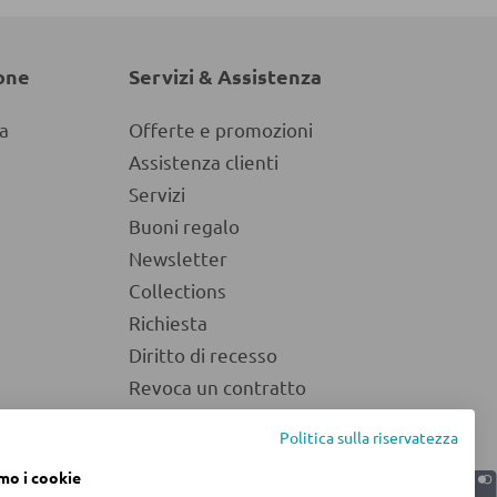
one
Servizi & Assistenza
a
Offerte e promozioni
Assistenza clienti
Servizi
Buoni regalo
Newsletter
Collections
Richiesta
Diritto di recesso
Revoca un contratto
Politica sulla riservatezza
amo i cookie