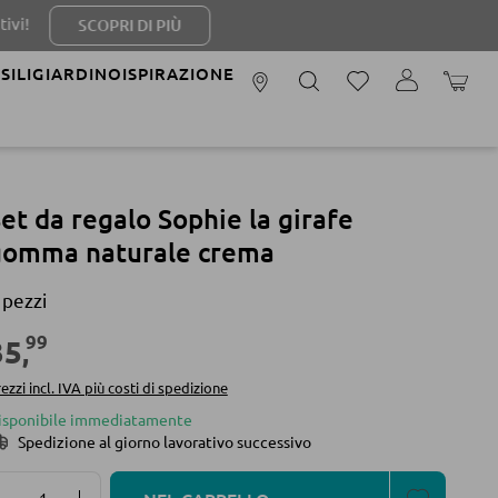
SCOPRI DI PIÙ
SILI
GIARDINO
ISPIRAZIONE
IL CAR
et da regalo Sophie la girafe
gomma naturale crema
 pezzi
99
35
,
ezzi incl. IVA più costi di spedizione
isponibile immediatamente
Spedizione al giorno lavorativo successivo
Quantità del prodotto: inserisci la quantità desidera