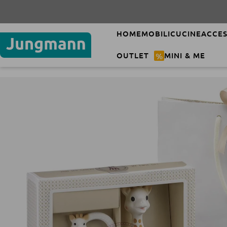
HOME
MOBILI
CUCINE
ACCES
OUTLET
%
MINI & ME