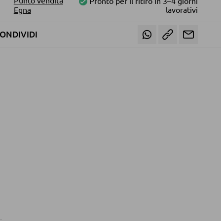
Pronto per il ritiro in 3–4 giorni
Egna
lavorativi
ONDIVIDI