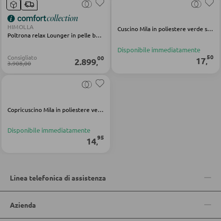
HIMOLLA
Cuscino Mila in poliestere verde scuro
POLTRONE
Poltrona relax Lounger in pelle beige
Disponibile immediatamente
Poltrone imbottite
50
Consigliato
00
17
2.899
,
,
3.908,00
Poltrone relax
Poltrone con schienale ad ali
Poltrone TV
Copricuscino Mila in poliestere verde scuro
Disponibile immediatamente
95
SGABELLI
14
,
Sgabelli bassi
Sgabelli da bar
Linea telefonica di assistenza
Pouf
Azienda
Pouf a sacco