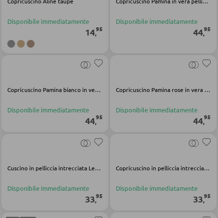
Copricuscino Aline taupe
Copricuscino Pamina in vera pelliccia color tortora
Vetrinette
Disponibile immediatamente
Disponibile immediatamente
ILLUMINAZIONE DA ESTERNO
95
95
14
44
,
,
Luci da esterno
PARETI ATTREZZATE
Lampade solari
Soggiorni componibili
Credenze a giorno
Copricuscino Pamina bianco in vera pelliccia
Copricuscino Pamina rose in vera pelliccia
LINEE ILLUMINOTECNICA
Disponibile immediatamente
Disponibile immediatamente
95
95
MOBILI TV
44
44
,
,
Moduli TV
Cuscino in pelliccia intrecciata Leo Skins
Copricuscino in pelliccia intrecciata Skins snow lynx
TAVOLI DA SOGGIORNO
Disponibile immediatamente
Disponibile immediatamente
95
95
Tavolini da caffé
33
33
,
,
Tavolini da divano