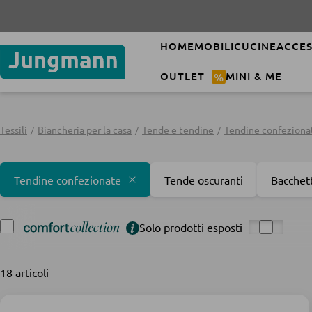
HOME
MOBILI
CUCINE
ACCES
OUTLET
%
MINI & ME
Tessili
Biancheria per la casa
Tende e tendine
Tendine confeziona
Tendine confezionate
Tende oscuranti
Bacchet
Solo prodotti esposti
18 articoli