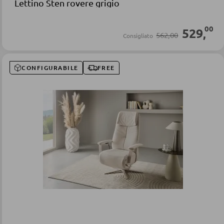
Lettino Sten rovere grigio
00
529
,
562,00
Consigliato
CONFIGURABILE
FREE