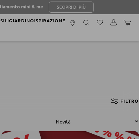
 mini & me
SCOPRI DI PIÙ
SILI
GIARDINO
ISPIRAZIONE
IL CAR
FILTRO