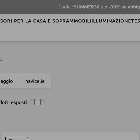
Codice
SUMMER30
per
-30%
su abbigliamento
SORI PER LA CASA E SOPRAMMOBILI
ILLUMINAZIONE
TES
e
viaggio
navicelle
dotti esposti