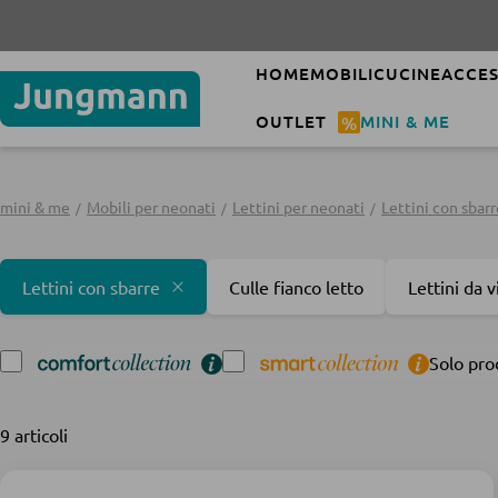
HOME
MOBILI
CUCINE
ACCES
OUTLET
%
MINI & ME
mini & me
Mobili per neonati
Lettini per neonati
Lettini con sbarr
Lettini con sbarre
Culle fianco letto
Lettini da 
Solo pro
9 articoli