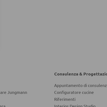
Consulenza & Progettazi
Appuntamento di consulenz
liare Jungmann
Configuratore cucine
Riferimenti
era
Interios Design Studio