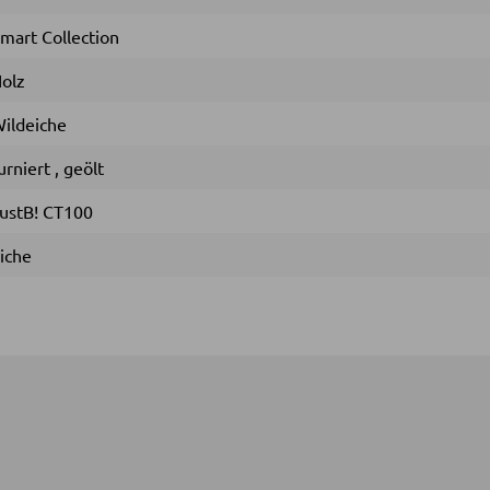
mart Collection
olz
ildeiche
urniert
,
geölt
ustB! CT100
iche