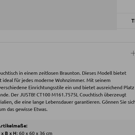
T
htisch in einem zeitlosen Braunton. Dieses Modell bietet
ist ideal für jedes moderne Wohnzimmer. Mit seinem
verschiedene Einrichtungsstile ein und bietet ausreichend Platz
tände. Der JUSTB! CT100 M161.7575L Couchtisch überzeugt
alien, die eine lange Lebensdauer garantieren. Gönnen Sie sic
aum das gewisse Etwas.
rtikelmaße:
L
x
B
x
H:
60
x
60
x
36 cm