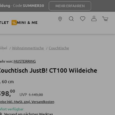
Code
SUMMER30
MEHR ERFAHREN
WARENK
TLET
%
MINI & ME
öbel
Wohnzimmertische
Couchtische
ehr von:
MUSTERRING
ouchtisch JustB! CT100 Wildeiche
. 60 cm
00
598
,
UVP
1.149,00
eise inkl. MwSt. zzgl. Versandkosten
ofort verfügbar
Versand am nächsten Werktag