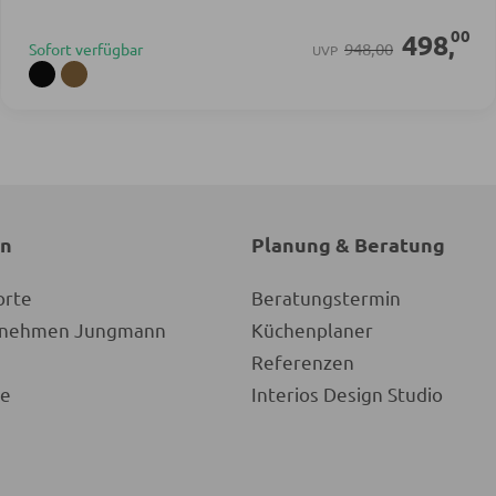
00
498
,
948,00
Sofort verfügbar
UVP
en
Planung & Beratung
orte
Beratungstermin
ernehmen Jungmann
Küchenplaner
Referenzen
re
Interios Design Studio