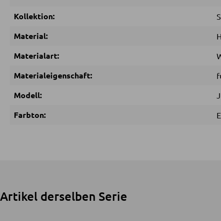
Kollektion:
S
Material:
H
Materialart:
W
Materialeigenschaft:
f
Modell:
J
Farbton:
E
Artikel derselben Serie