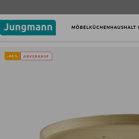
MÖBEL
KÜCHEN
HAUSHALT
-48%
ABVERKAUF