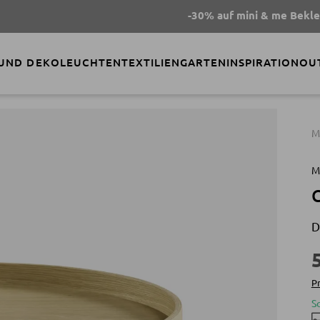
-30% auf mini & me Bekleidung
- 
 UND DEKO
LEUCHTEN
TEXTILIEN
GARTEN
INSPIRATION
OU
M
M
C
D
Pr
S