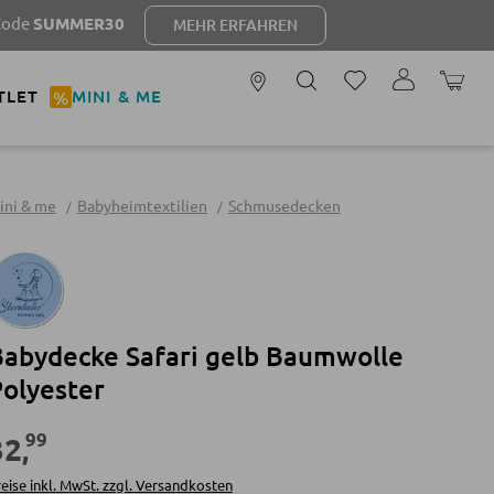
MEHR ERFAHREN
WARENK
TLET
%
MINI & ME
ini & me
Babyheimtextilien
Schmusedecken
abydecke Safari gelb Baumwolle
olyester
99
32
,
eise inkl. MwSt. zzgl. Versandkosten