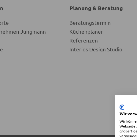
en
Planung & Beratung
orte
Beratungstermin
ernehmen Jungmann
Küchenplaner
Referenzen
re
Interios Design Studio
Wir ver
Wir könne
Webseite z
großartige
verwendete