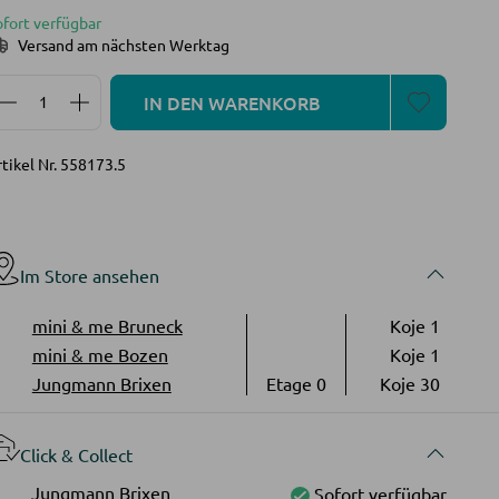
ofort verfügbar
Versand am nächsten Werktag
Produkt Anzahl: Gib den gewünschten Wert ein oder 
IN DEN WARENKORB
tikel Nr.
558173.5
Im Store ansehen
mini & me Bruneck
Koje 1
mini & me Bozen
Koje 1
Jungmann Brixen
Etage 0
Koje 30
Click & Collect
Jungmann Brixen
Sofort verfügbar