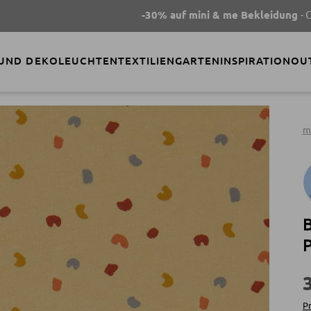
-30% auf mini & me Bekleidung
- Code
SUMMER30
 UND DEKO
LEUCHTEN
TEXTILIEN
GARTEN
INSPIRATION
OU
m
B
P
Pr