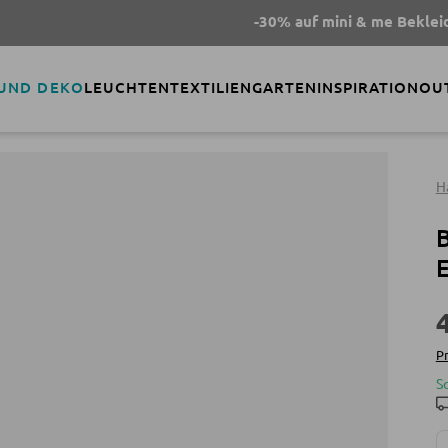
-30% auf mini & me Bekleidung
- C
 UND DEKO
LEUCHTEN
TEXTILIEN
GARTEN
INSPIRATION
OU
H
B
E
Pr
S