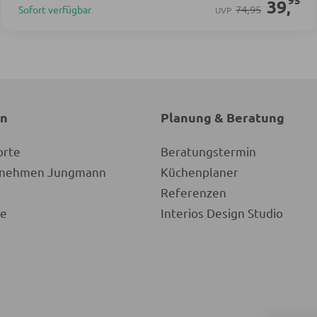
95
39
,
74,95
Sofort verfügbar
UVP
en
Planung & Beratung
orte
Beratungstermin
ernehmen Jungmann
Küchenplaner
Referenzen
re
Interios Design Studio