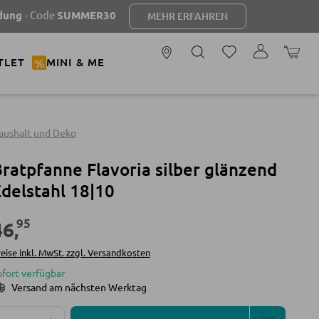
ode
SUMMER30
MEHR ERFAHREN
WARENK
TLET
%
MINI & ME
aushalt und Deko
ratpfanne Flavoria silber glänzend
delstahl 18|10
95
46
,
eise inkl. MwSt. zzgl. Versandkosten
ofort verfügbar
Versand am nächsten Werktag
Produkt Anzahl: Gib den gewünschten Wert ein oder 