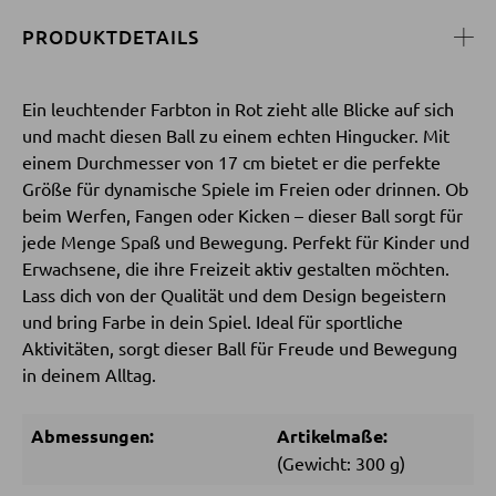
PRODUKTDETAILS
SESSEL
Ein leuchtender Farbton in Rot zieht alle Blicke auf sich
Polstersessel
und macht diesen Ball zu einem echten Hingucker. Mit
Relaxsessel
einem Durchmesser von 17 cm bietet er die perfekte
Ohrensessel
Größe für dynamische Spiele im Freien oder drinnen. Ob
beim Werfen, Fangen oder Kicken – dieser Ball sorgt für
Fernsehsessel
jede Menge Spaß und Bewegung. Perfekt für Kinder und
Erwachsene, die ihre Freizeit aktiv gestalten möchten.
Lass dich von der Qualität und dem Design begeistern
HOCKER
und bring Farbe in dein Spiel. Ideal für sportliche
Aktivitäten, sorgt dieser Ball für Freude und Bewegung
Sitzhocker
in deinem Alltag.
Barhocker
Poufs
Abmessungen:
Artikelmaße:
(Gewicht: 300 g)
Sitzsäcke