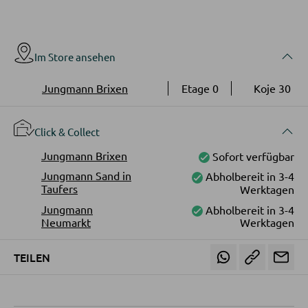
Vitrinen
AUSSENBELEUCHTUNG
Im Store ansehen
Außenleuchten
WOHNWÄNDE
Solarleuchten
Jungmann Brixen
Etage 0
Koje 30
Anbauwände
Vitrinenschränke
LEUCHTENSERIEN
Click & Collect
Jungmann Brixen
Sofort verfügbar
TV-MÖBEL
Jungmann Sand in
Abholbereit in 3-4
Taufers
Werktagen
TV-Elemente
Jungmann
Abholbereit in 3-4
Neumarkt
Werktagen
WOHNZIMMERTISCHE
TEILEN
Couchtische
Beistelltische