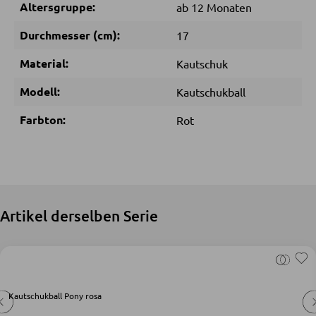
Altersgruppe:
ab 12 Monaten
SCHLAFEN
Durchmesser (cm):
17
Material:
Nachttische
Kautschuk
Boxspringbetten
Modell:
Kautschukball
Doppelbetten
Farbton:
Rot
Polsterbetten
Einzelbetten
Komplette Schlafzimmer
Artikel derselben Serie
MATRATZEN SHOP
Matratzen
Matratzenzubehör
Kautschukball Pony rosa
Lattenroste