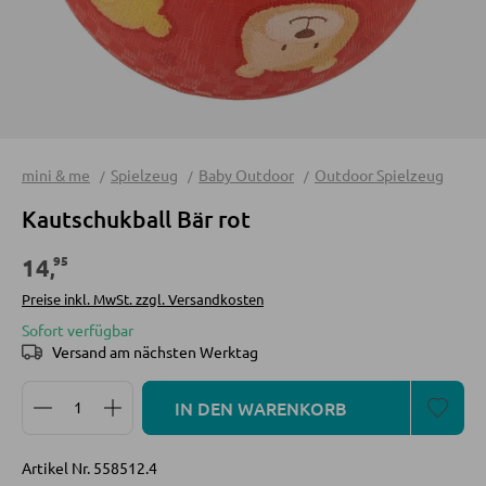
unter:
0472 270 000
Mo-Fr, 09:00
Sofa Zubehör
Spots und Strahler
- 18:00 Uhr
Wandleuchten
Hängeleuchten
KOMMODEN UND SIDEBOARDS
Kommoden
mini & me
Spielzeug
Baby Outdoor
Outdoor Spielzeug
LED BELEUCHTUNG
Sideboards
Kautschukball Bär rot
Highboards
LED-Deckenleuchten
95
14
,
Lowboards
LED-Stehlampen
Preise inkl. MwSt. zzgl. Versandkosten
LED-Wandleuchten
Sofort verfügbar
LED-Hängeleuchten
REGALE
Versand am nächsten Werktag
LED-Strahler und LED-Spots
Produkt Anzahl: Gib den gewünschten Wert ein oder
Wandregale
IN DEN WARENKORB
LED-Tischleuchten
Bücherregale
LED-Schreibtischleuchten
Holzregale
Artikel Nr.
558512.4