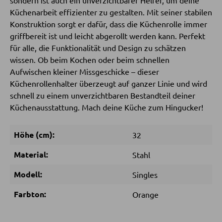
sondern ist auch ein unverzichtbarer Helfer, um deine
SESSEL
Küchenarbeit effizienter zu gestalten. Mit seiner stabilen
Konstruktion sorgt er dafür, dass die Küchenrolle immer
Polstersessel
griffbereit ist und leicht abgerollt werden kann. Perfekt
Relaxsessel
für alle, die Funktionalität und Design zu schätzen
wissen. Ob beim Kochen oder beim schnellen
Ohrensessel
Aufwischen kleiner Missgeschicke – dieser
Fernsehsessel
Küchenrollenhalter überzeugt auf ganzer Linie und wird
schnell zu einem unverzichtbaren Bestandteil deiner
Küchenausstattung. Mach deine Küche zum Hingucker!
HOCKER
Höhe (cm):
32
Sitzhocker
Barhocker
Material:
Stahl
Poufs
Modell:
Singles
Sitzsäcke
Farbton:
Orange
SCHLAFEN