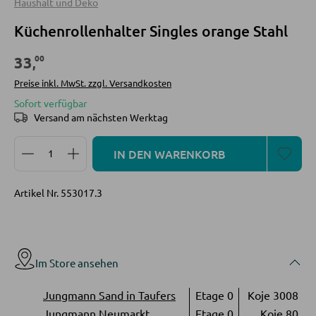
Haushalt und Deko
INNENBELEUCHTUNG
Küchenrollenhalter Singles orange Stahl
Deckenleuchten
KOMMODEN UND SIDEBOARDS
00
33
Tischlampen
,
Kommoden
Preise inkl. MwSt. zzgl. Versandkosten
Stehlampen
Sideboards
Sofort verfügbar
Spots und Strahler
Versand am nächsten Werktag
Highboards
Wandleuchten
Lowboards
Produkt Anzahl: Gib den gewünschten Wert ein oder
IN DEN WARENKORB
Hängeleuchten
REGALE
Artikel Nr.
553017.3
LED BELEUCHTUNG
Wandregale
LED-Deckenleuchten
Bücherregale
LED-Stehlampen
Im Store ansehen
Holzregale
LED-Wandleuchten
Jungmann Sand in Taufers
Etage 0
Koje 3008
Vitrinen
LED-Hängeleuchten
Jungmann Neumarkt
Etage 0
Koje 80