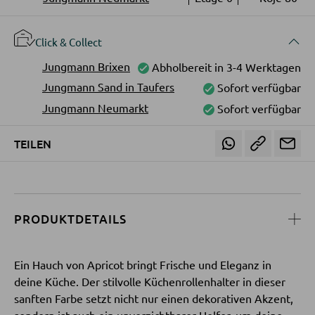
LED-Strahler und LED-Spots
WOHNWÄNDE
LED-Tischleuchten
Click & Collect
Anbauwände
LED-Schreibtischleuchten
Jungmann Brixen
Abholbereit in 3-4 Werktagen
Vitrinenschränke
Jungmann Sand in Taufers
Sofort verfügbar
Jungmann Neumarkt
Sofort verfügbar
AUSSENBELEUCHTUNG
TV-MÖBEL
TEILEN
Außenleuchten
TV-Elemente
Solarleuchten
WOHNZIMMERTISCHE
PRODUKTDETAILS
LEUCHTENSERIEN
Couchtische
Ein Hauch von Apricot bringt Frische und Eleganz in
Beistelltische
deine Küche. Der stilvolle Küchenrollenhalter in dieser
sanften Farbe setzt nicht nur einen dekorativen Akzent,