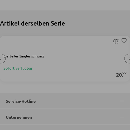
Nachttische
Artikel derselben Serie
Boxspringbetten
Doppelbetten
Polsterbetten
Einzelbetten
Eierteiler Singles schwarz
Komplette Schlafzimmer
Sofort verfügbar
00
20
,
MATRATZEN SHOP
Matratzen
Service-Hotline
Matratzenzubehör
Lattenroste
Unternehmen