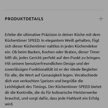
SESSEL
PRODUKTDETAILS
Polstersessel
Relaxsessel
Erlebe die ultimative Präzision in deiner Küche mit dem
Küchentimer SPEED. In elegantem Weiß gehalten, fügt
Ohrensessel
sich dieser Küchentimer nahtlos in jedes Küchendekor
Fernsehsessel
ein. Ob beim Backen, Kochen oder Braten, dieser Timer
hilft dir, jedes Gericht perfekt auf den Punkt zu bringen.
Mit seinem benutzerfreundlichen Design und der
HOCKER
zuverlässigen Funktionalität ist er der ideale Begleiter
für alle, die Wert auf Genauigkeit legen. Verabschiede
Sitzhocker
dich von verkochten Speisen und begrüße die
Barhocker
Leichtigkeit des Timings. Der Küchentimer SPEED bietet
dir die Kontrolle, die du für kulinarische Meisterwerke
Poufs
brauchst, und sorgt dafür, dass jede Mahlzeit ein Erfolg
Sitzsäcke
wird.