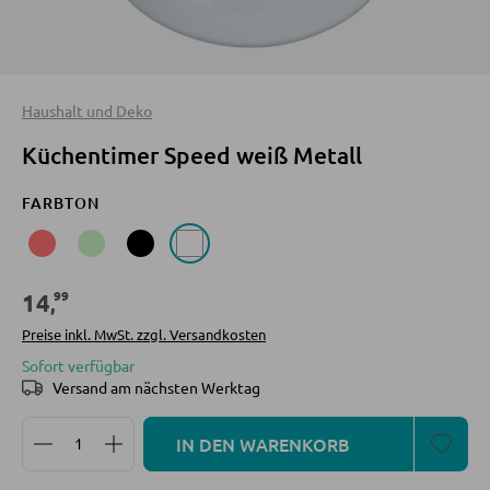
Sofa Zubehör
INNENBELEUCHTUNG
Deckenleuchten
KOMMODEN UND SIDEBOARDS
Haushalt und Deko
Tischlampen
Küchentimer Speed weiß Metall
Kommoden
Stehlampen
Sideboards
FARBTON
Spots und Strahler
Highboards
Wandleuchten
Lowboards
Hängeleuchten
99
14
,
Preise inkl. MwSt. zzgl. Versandkosten
REGALE
Sofort verfügbar
LED BELEUCHTUNG
Versand am nächsten Werktag
Wandregale
LED-Deckenleuchten
Produkt Anzahl: Gib den gewünschten Wert ein oder
Bücherregale
IN DEN WARENKORB
LED-Stehlampen
Holzregale