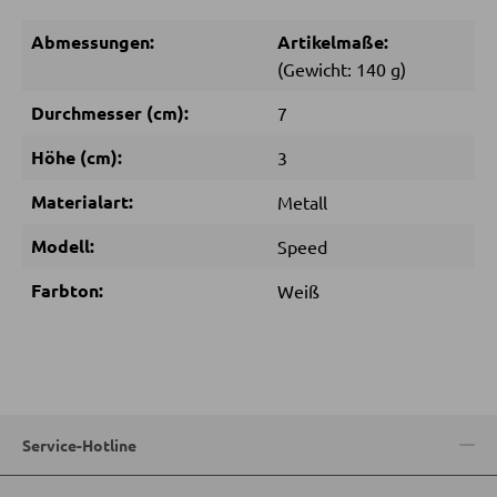
Abmessungen:
Artikelmaße:
SCHLAFEN
(Gewicht: 140 g)
Nachttische
Durchmesser (cm):
7
Boxspringbetten
Höhe (cm):
3
Doppelbetten
Materialart:
Metall
Polsterbetten
Modell:
Speed
Einzelbetten
Komplette Schlafzimmer
Farbton:
Weiß
MATRATZEN SHOP
Matratzen
Service-Hotline
Matratzenzubehör
Lattenroste