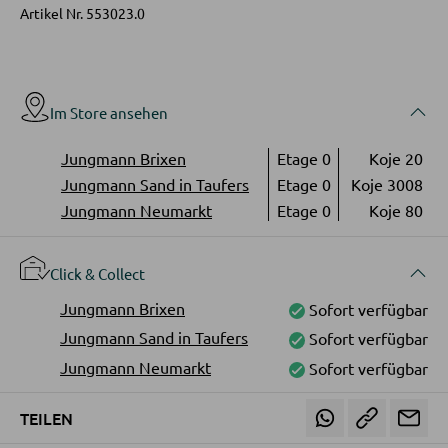
LED-Wandleuchten
Artikel Nr.
553023.0
Vitrinen
LED-Hängeleuchten
LED-Strahler und LED-Spots
WOHNWÄNDE
LED-Tischleuchten
Im Store ansehen
Anbauwände
LED-Schreibtischleuchten
Jungmann Brixen
Etage 0
Koje 20
Vitrinenschränke
Jungmann Sand in Taufers
Etage 0
Koje 3008
Jungmann Neumarkt
Etage 0
Koje 80
AUSSENBELEUCHTUNG
TV-MÖBEL
Außenleuchten
Click & Collect
TV-Elemente
Solarleuchten
Jungmann Brixen
Sofort verfügbar
Jungmann Sand in Taufers
Sofort verfügbar
WOHNZIMMERTISCHE
LEUCHTENSERIEN
Jungmann Neumarkt
Sofort verfügbar
Couchtische
TEILEN
Beistelltische