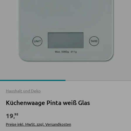
Sofa Zubehör
INNENBELEUCHTUNG
Deckenleuchten
KOMMODEN UND SIDEBOARDS
Tischlampen
Kommoden
Stehlampen
Sideboards
Spots und Strahler
Highboards
Wandleuchten
Lowboards
Hängeleuchten
Haushalt und Deko
REGALE
LED BELEUCHTUNG
Küchenwaage Pinta weiß Glas
Wandregale
LED-Deckenleuchten
95
19
,
Bücherregale
LED-Stehlampen
Preise inkl. MwSt. zzgl. Versandkosten
Holzregale