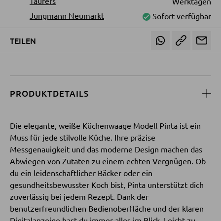
Taufers
Werktagen
Jungmann Neumarkt
Sofort verfügbar
SESSEL
TEILEN
Polstersessel
Relaxsessel
Ohrensessel
PRODUKTDETAILS
Fernsehsessel
Die elegante, weiße Küchenwaage Modell Pinta ist ein
HOCKER
Muss für jede stilvolle Küche. Ihre präzise
Messgenauigkeit und das moderne Design machen das
Sitzhocker
Abwiegen von Zutaten zu einem echten Vergnügen. Ob
du ein leidenschaftlicher Bäcker oder ein
Barhocker
gesundheitsbewusster Koch bist, Pinta unterstützt dich
Poufs
zuverlässig bei jedem Rezept. Dank der
Sitzsäcke
benutzerfreundlichen Bedienoberfläche und der klaren
Digitalanzeige hast du immer alles im Blick. Leicht zu