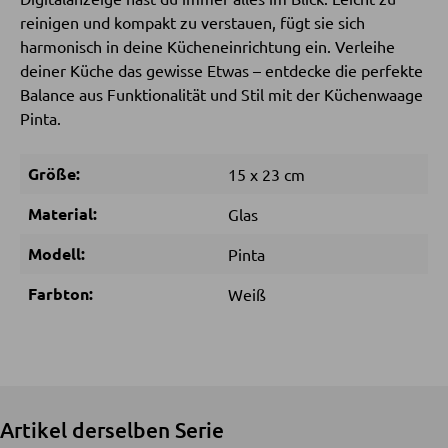
reinigen und kompakt zu verstauen, fügt sie sich
SCHLAFEN
harmonisch in deine Kücheneinrichtung ein. Verleihe
deiner Küche das gewisse Etwas – entdecke die perfekte
Nachttische
Balance aus Funktionalität und Stil mit der Küchenwaage
Pinta.
Boxspringbetten
Doppelbetten
Größe:
15 x 23 cm
Polsterbetten
Material:
Glas
Einzelbetten
Modell:
Pinta
Komplette Schlafzimmer
Farbton:
Weiß
MATRATZEN SHOP
Matratzen
Matratzenzubehör
Artikel derselben Serie
Lattenroste