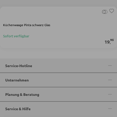
KLEIDERSCHRÄNKE
Küchenwaage Pinta schwarz Glas
Schwebetürenschränke
Sofort verfügbar
Drehtürenschränke
95
19
,
SPIEGEL
Service-Hotline
Wandspiegel
Standspiegel
Unternehmen
Schmink- und Kosmetikspiegel
Planung & Beratung
Badspiegel
Service & Hilfe
BARMÖBEL