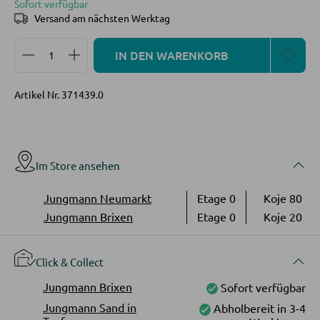
LED-Wandleuchten
Sofort verfügbar
Vitrinen
Versand am nächsten Werktag
LED-Hängeleuchten
Produkt Anzahl: Gib den gewünschten Wert ein oder
LED-Strahler und LED-Spots
IN DEN WARENKORB
WOHNWÄNDE
LED-Tischleuchten
Artikel Nr.
371439.0
Anbauwände
LED-Schreibtischleuchten
Vitrinenschränke
AUSSENBELEUCHTUNG
Im Store ansehen
TV-MÖBEL
Außenleuchten
Jungmann Neumarkt
Etage 0
Koje 80
TV-Elemente
Solarleuchten
Jungmann Brixen
Etage 0
Koje 20
WOHNZIMMERTISCHE
LEUCHTENSERIEN
Click & Collect
Couchtische
Jungmann Brixen
Sofort verfügbar
Jungmann Sand in
Abholbereit in 3-4
Beistelltische