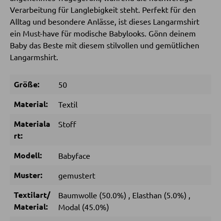
Verarbeitung für Langlebigkeit steht. Perfekt für den
Alltag und besondere Anlässe, ist dieses Langarmshirt
SCHLAFEN
ein Must-have für modische Babylooks. Gönn deinem
Nachttische
Baby das Beste mit diesem stilvollen und gemütlichen
Langarmshirt.
Boxspringbetten
Doppelbetten
Größe:
50
Polsterbetten
Material:
Textil
Einzelbetten
Materiala
Stoff
Komplette Schlafzimmer
rt:
Modell:
Babyface
MATRATZEN SHOP
Muster:
gemustert
Matratzen
Textilart/
Baumwolle (50.0%)
,
Elasthan (5.0%)
,
Matratzenzubehör
Material:
Modal (45.0%)
Lattenroste