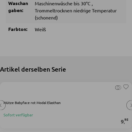
Waschan
Maschinenwäsche bis 30°C
,
gaben:
Trommeltrocknen niedrige Temperatur
(schonend)
KLEIDERSCHRÄNKE
Farbton:
Weiß
Schwebetürenschränke
Drehtürenschränke
SPIEGEL
Artikel derselben Serie
Wandspiegel
Standspiegel
Schmink- und Kosmetikspiegel
Mütze Babyface rot Modal Elasthan
Badspiegel
Sofort verfügbar
95
9
,
BARMÖBEL