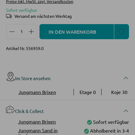
Preise inkl. MwSt. zzgl. Versandkosten
Vitrinen
Sofort verfügbar
AUSSENBELEUCHTUNG
Versand am nächsten Werktag
Außenleuchten
WOHNWÄNDE
Produkt Anzahl: Gib den gewünschten Wert ein oder
IN DEN WARENKORB
Solarleuchten
Anbauwände
Artikel Nr.
556959.0
Vitrinenschränke
LEUCHTENSERIEN
TV-MÖBEL
Im Store ansehen
TV-Elemente
Jungmann Brixen
Etage 0
Koje 30
WOHNZIMMERTISCHE
Click & Collect
Couchtische
Jungmann Brixen
Sofort verfügbar
Jungmann Sand in
Abholbereit in 3-4
Beistelltische