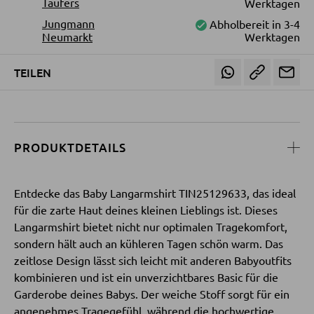
Taufers
Werktagen
Jungmann
Abholbereit in 3-4
Neumarkt
Werktagen
SESSEL
Polstersessel
TEILEN
Relaxsessel
Ohrensessel
Fernsehsessel
PRODUKTDETAILS
HOCKER
Entdecke das Baby Langarmshirt TIN25129633, das ideal
für die zarte Haut deines kleinen Lieblings ist. Dieses
Sitzhocker
Langarmshirt bietet nicht nur optimalen Tragekomfort,
sondern hält auch an kühleren Tagen schön warm. Das
Barhocker
zeitlose Design lässt sich leicht mit anderen Babyoutfits
Poufs
kombinieren und ist ein unverzichtbares Basic für die
Garderobe deines Babys. Der weiche Stoff sorgt für ein
Sitzsäcke
angenehmes Tragegefühl, während die hochwertige