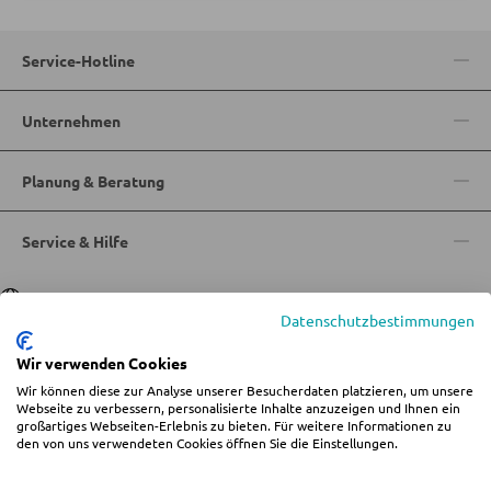
Bartische
Service-Hotline
Servierwagen
Barwagen
Unternehmen
Barstühle und Hocker
Planung & Beratung
TISCHE
Service & Hilfe
Esstische
Sprache
Deutsch
|
Italiano
Couch- und Beistelltische
Datenschutzbestimmungen
Schminktische
Wir verwenden Cookies
Wir können diese zur Analyse unserer Besucherdaten platzieren, um unsere
© 2026 Wohn-Zentrum Jungmann
Webseite zu verbessern, personalisierte Inhalte anzuzeigen und Ihnen ein
STÜHLE
großartiges Webseiten-Erlebnis zu bieten. Für weitere Informationen zu
%star%Alle Preise inkl. gesetzl. Mehrwertsteuer zzgl.
Versandkosten
und ggf.
den von uns verwendeten Cookies öffnen Sie die Einstellungen.
Nachnahmegebühren, wenn nicht anders angegeben.
Impressum
AGB
Datenschutz
Cookie-Einstellungen ändern
Esszimmerstühle