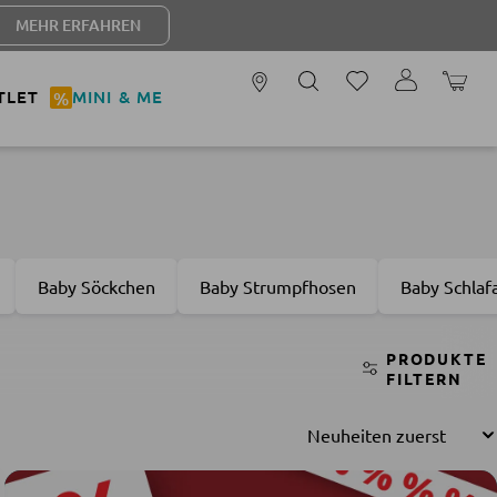
REN
WARENK
TLET
%
MINI & ME
Baby Söckchen
Baby Strumpfhosen
Baby Schlaf
PRODUKTE
FILTERN