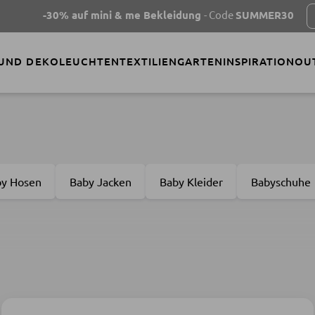
auf mini & me Bekleidung
- Code
SUMMER30
MEHR ERFAH
 UND DEKO
LEUCHTEN
TEXTILIEN
GARTEN
INSPIRATION
OU
by Hosen
Baby Jacken
Baby Kleider
Babyschuhe