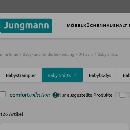
-30% 
MÖBEL
KÜCHEN
HAUSHALT
mini & me
Baby- und Kinderbekleidung
0-1 Jahr
Baby Shirts
Babystrampler
Baby Shirts
Babybodys
Ba
Nur ausgestellte Produkte
126 Artikel