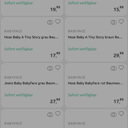
Sofort verfügbar
Sofort verfügbar
95
95
19
15
,
,
KLEIDERSCHRÄNKE
BABYFACE
BABYFACE
Schwebetürenschränke
Hose Baby A Tiny Story grau Baumwolle Modal Elasthan
Hose Baby A Tiny Story braun Baumwolle
Drehtürenschränke
Sofort verfügbar
Sofort verfügbar
95
95
17
29
,
,
SPIEGEL
Wandspiegel
BABYFACE
BABYFACE
Jeans Baby Babyface grau Baumwolle Polyester Elasthan
Hose Baby Babyface rot Baumwolle Elasthan
Standspiegel
Schmink- und Kosmetikspiegel
Sofort verfügbar
Sofort verfügbar
95
95
27
17
,
,
Badspiegel
BABYFACE
BABYFACE
BARMÖBEL