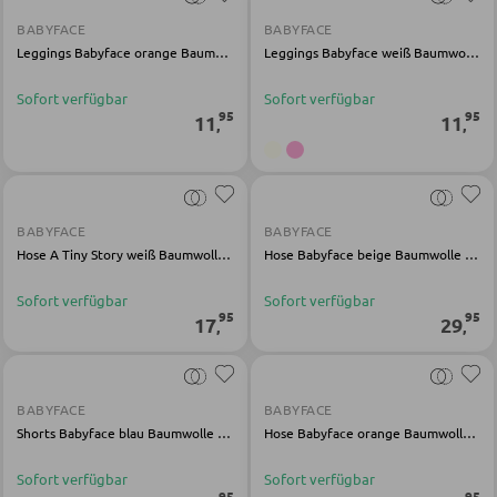
Kinderschreibtische
BABYFACE
BABYFACE
Kinderzimmerleuchten
Leggings Babyface orange Baumwolle
Leggings Babyface weiß Baumwolle Elasthan
Kinderkommoden
Sofort verfügbar
Sofort verfügbar
Sonstige Kindermöbel
95
95
11
11
,
,
JUGENDZIMMER
BABYFACE
BABYFACE
Jugendbetten
Hose A Tiny Story weiß Baumwolle Modal
Hose Babyface beige Baumwolle Elasthan
Jugendkleiderschränke
Sofort verfügbar
Sofort verfügbar
95
95
Komplette Kinder- und Jugendzimmer
17
29
,
,
SCHREIBTISCHE
BABYFACE
BABYFACE
Shorts Babyface blau Baumwolle Elasthan
Hose Babyface orange Baumwolle Elasthan
Bürotische
Sofort verfügbar
Sofort verfügbar
Eckschreibtische
95
95