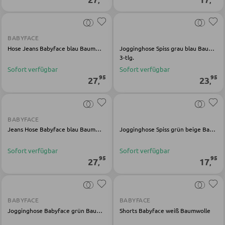
GARDEROBEN
BABYFACE
Garderobenpaneele
Hose Jeans Babyface blau Baumwolle Polyester
Jogginghose Spiss grau blau Baumwolle
3-tlg.
Garderobenleisten
Sofort verfügbar
Sofort verfügbar
95
95
Garderobenspiegel
27
23
,
,
Kleiderbügel
Kleiderhaken
BABYFACE
Herrendiener
Jeans Hose Babyface blau Baumwolle Polyester Elasthan
Jogginghose Spiss grün beige Baumwolle
Garderoben Kommoden
Sofort verfügbar
Sofort verfügbar
95
95
27
17
,
,
Garderobenständer
Garderobenschränke
Garderobenbänke
BABYFACE
BABYFACE
Jogginghose Babyface grün Baumwolle Elasthan
Shorts Babyface weiß Baumwolle
Garderobenserien