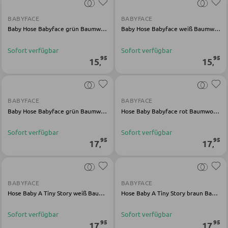
BABYFACE
BABYFACE
SESSEL
Baby Hose Babyface grün Baumwolle Elasthan
Baby Hose Babyface weiß Baumwolle Elasthan
Sofort verfügbar
Sofort verfügbar
Polstersessel
95
95
15
15
,
,
Relaxsessel
Ohrensessel
BABYFACE
BABYFACE
Fernsehsessel
Baby Hose Babyface grün Baumwolle
Hose Baby Babyface rot Baumwolle Elasthan
Sofort verfügbar
Sofort verfügbar
HOCKER
95
95
17
17
,
,
Sitzhocker
Barhocker
BABYFACE
BABYFACE
Hose Baby A Tiny Story weiß Baumwolle Modal Elasthan
Hose Baby A Tiny Story braun Baumwolle Modal Elasthan
Poufs
Sitzsäcke
Sofort verfügbar
Sofort verfügbar
95
95
17
17
,
,