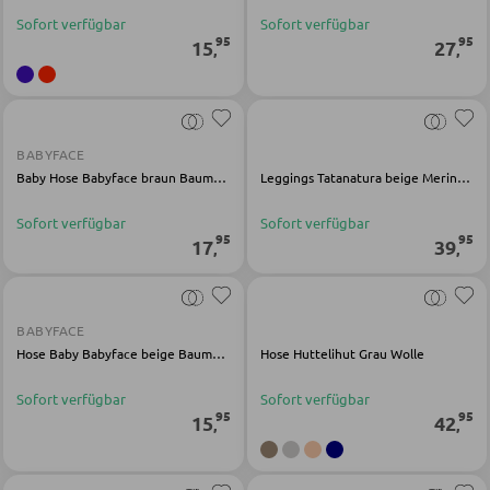
Vitrinen
Sofort verfügbar
Sofort verfügbar
95
95
AUSSENBELEUCHTUNG
15
27
,
,
Außenleuchten
WOHNWÄNDE
Solarleuchten
Anbauwände
BABYFACE
Baby Hose Babyface braun Baumwolle Modal Elasthan
Leggings Tatanatura beige Merinowolle
Vitrinenschränke
LEUCHTENSERIEN
Sofort verfügbar
Sofort verfügbar
95
95
17
39
,
,
TV-MÖBEL
TV-Elemente
BABYFACE
Hose Baby Babyface beige Baumwolle Elasthan
Hose Huttelihut Grau Wolle
WOHNZIMMERTISCHE
Sofort verfügbar
Sofort verfügbar
95
95
15
42
,
,
Couchtische
Beistelltische