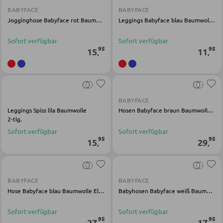
BABYFACE
BABYFACE
Jogginghose Babyface rot Baumwolle Elasthan
Leggings Babyface blau Baumwolle Elasthan
BÄNKE
Sofort verfügbar
Sofort verfügbar
95
95
Sitzbänke
15
11
,
,
Eckbänke
Tisch- und Eckbankgruppen
BABYFACE
Leggings Spiss lila Baumwolle
Hosen Babyface braun Baumwolle Elasthan
BADEZIMMER
2-tlg.
Sofort verfügbar
Sofort verfügbar
95
95
15
29
Badezimmerschränke
,
,
Waschbecken und Armaturen
Badeinrichtungen
BABYFACE
BABYFACE
Hose Babyface blau Baumwolle Elasthan
Babyhosen Babyface weiß Baumwolle Modal Elasthan
Badezimmerspiegel
Badaccessoires
Sofort verfügbar
Sofort verfügbar
95
95
27
17
,
,