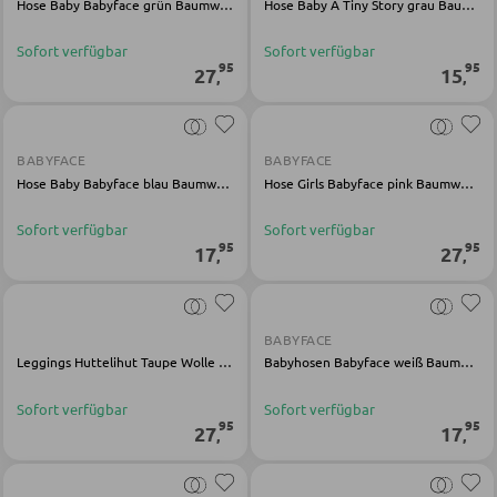
Hose Baby Babyface grün Baumwolle Elasthan
Hose Baby A Tiny Story grau Baumwolle Modal Elasthan
Bartische
Sofort verfügbar
Sofort verfügbar
95
95
Servierwagen
27
15
,
,
Barwagen
Barstühle und Hocker
BABYFACE
BABYFACE
Hose Baby Babyface blau Baumwolle Elasthan
Hose Girls Babyface pink Baumwolle Elasthan
TISCHE
Sofort verfügbar
Sofort verfügbar
95
95
17
27
,
,
Esstische
Couch- und Beistelltische
BABYFACE
Schminktische
Leggings Huttelihut Taupe Wolle Seide
Babyhosen Babyface weiß Baumwolle Modal Elasthan
Sofort verfügbar
Sofort verfügbar
95
95
STÜHLE
27
17
,
,
Esszimmerstühle