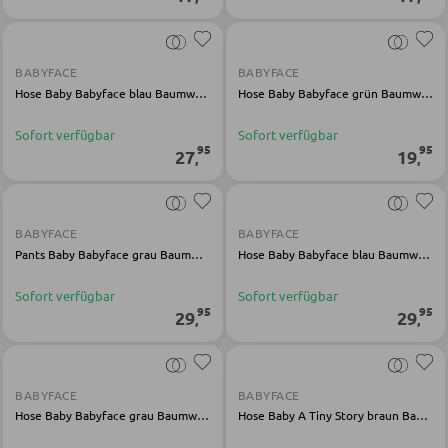
SCHLAFEN
BABYFACE
BABYFACE
Nachttische
Hose Baby Babyface blau Baumwolle Polyester Elasthan
Hose Baby Babyface grün Baumwolle Elasthan
Boxspringbetten
Sofort verfügbar
Sofort verfügbar
95
95
27
19
Doppelbetten
,
,
Polsterbetten
Einzelbetten
BABYFACE
BABYFACE
Pants Baby Babyface grau Baumwolle Elasthan
Hose Baby Babyface blau Baumwolle Polyester Elasthan
Komplette Schlafzimmer
Sofort verfügbar
Sofort verfügbar
95
95
29
29
,
,
MATRATZEN SHOP
Matratzen
BABYFACE
BABYFACE
Matratzenzubehör
Hose Baby Babyface grau Baumwolle Polyester Elasthan
Hose Baby A Tiny Story braun Baumwolle Modal Elasthan
Lattenroste