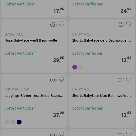
Sofort verfügbar
Sofort verfügbar
Schlüsselboards und Kästen
95
95
17
24
,
,
Schirmständer
BABYFACE
BABYFACE
SCHUHAUFBEWAHRUNG
Hose Babyface weiß Baumwolle
Shorts Babyface gelb Baumwolle Elasthan
Schuhschränke
Sofort verfügbar
Sofort verfügbar
95
95
29
13
,
,
Schuhkipper
Schuhregale
MINIMALISMA
BABYFACE
KINDERMÖBEL
Leggings Bieber rosa Seide Baumwolle
Shorts Babyface blau Baumwolle Elasthan
Kinderbetten
Sofort verfügbar
Sofort verfügbar
00
95
37
13
,
,
Kinderkleiderschränke
Kinderregale