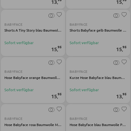
13
15
,
,
Holz-Schreibtische
Schreibtischkombinationen
BABYFACE
BABYFACE
Shorts A Tiny Story blau Baumwolle Polyester
Shorts Babyface gelb Baumwolle Polyester
BÜRO
Sofort verfügbar
Sofort verfügbar
95
95
15
15
,
,
Regale für Bücher
Wandregale
Bürozubehör
BABYFACE
BABYFACE
Hose Babyface orange Baumwolle Elasthan
Kurze Hose Babyface blau Baumwolle Elasthan
Aktenschränke
Sofort verfügbar
Sofort verfügbar
Büromöbel Sets
95
95
15
13
,
,
Schreibtischlampen
Bürostühle
BABYFACE
BABYFACE
Hose Babyface rosa Baumwolle Modal
Hose Babyface blau Baumwolle Polyester Elasthan