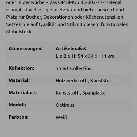
oder in der Küche – das OPTIMUS 35-003-17-N Regal
schmal ist vielseitig einsetzbar und bietet ausreichend
Sitzsäcke
Platz für Bücher, Dekorationen oder Küchenutensilien.
Setzen Sie auf Qualität und Stil mit diesem funktionalen
Möbelstück.
SCHLAFEN
Nachttische
Abmessungen:
Artikelmaße:
L
x
B
x
H:
54
x
34
x
111 cm
Boxspringbetten
Doppelbetten
Kollektion:
Smart Collection
Polsterbetten
Material:
Holzwerkstoff
,
Kunststoff
Einzelbetten
Materialart:
Kunststoff
,
Spanplatte
Komplette Schlafzimmer
Modell:
Optimus
Farbton:
Weiß
MATRATZEN SHOP
Matratzen