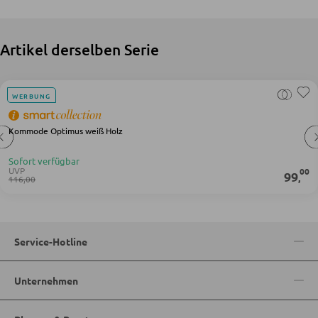
Matratzenzubehör
Lattenroste
Artikel derselben Serie
KLEIDERSCHRÄNKE
WERBUNG
Schwebetürenschränke
Kommode Optimus weiß Holz
Drehtürenschränke
Sofort verfügbar
UVP
00
99
,
116,00
SPIEGEL
Wandspiegel
Service-Hotline
Standspiegel
Schmink- und Kosmetikspiegel
Unternehmen
Badspiegel