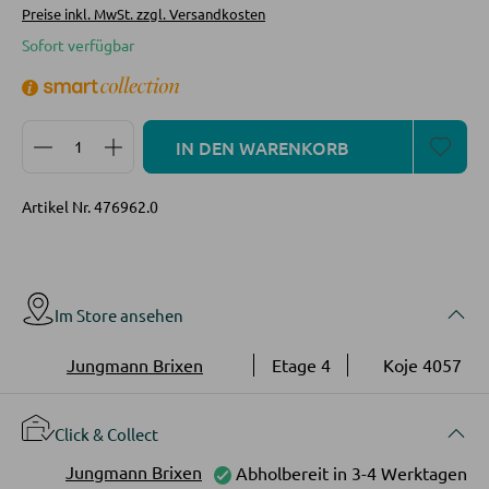
Bücherregale
Preise inkl. MwSt. zzgl. Versandkosten
Sofort verfügbar
Holzregale
Vitrinen
Produkt Anzahl: Gib den gewünschten Wert ein oder
IN DEN WARENKORB
WOHNWÄNDE
Artikel Nr.
476962.0
Anbauwände
Vitrinenschränke
Im Store ansehen
TV-MÖBEL
Jungmann Brixen
Etage 4
Koje 4057
TV-Elemente
Click & Collect
WOHNZIMMERTISCHE
Jungmann Brixen
Abholbereit in 3-4 Werktagen