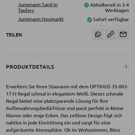
Couchtische
Jungmann Sand in
Abholbereit in 3-4
Taufers
Werktagen
Beistelltische
Jungmann Neumarkt
Sofort verfügbar
TEILEN
SESSEL
Polstersessel
Relaxsessel
PRODUKTDETAILS
Ohrensessel
Fernsehsessel
Erweitern Sie Ihren Stauraum mit dem OPTIMUS 35-003-
17-N Regal schmal in elegantem Weiß. Dieses schmale
Regal bietet eine platzsparende Lösung für Ihre
HOCKER
Aufbewahrungsbedürfnisse und passt perfekt in kleine
Sitzhocker
Räume oder enge Ecken. Das zeitlose Design fügt sich
nahtlos in jede Einrichtung ein und sorgt für eine
Barhocker
aufgeräumte Atmosphäre. Ob im Wohnzimmer, Büro
Poufs