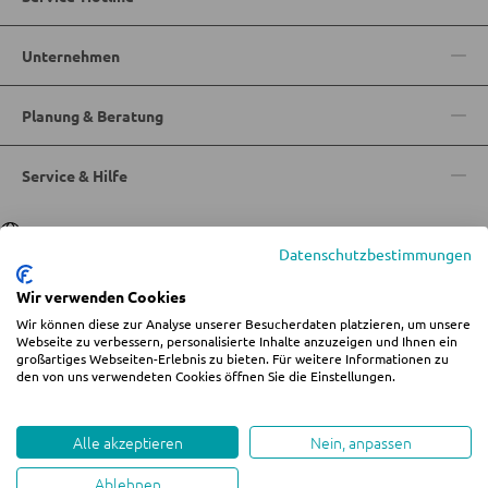
Bartische
Unternehmen
Servierwagen
Barwagen
Planung & Beratung
Barstühle und Hocker
Service & Hilfe
TISCHE
Sprache
Deutsch
|
Italiano
Datenschutzbestimmungen
Esstische
Wir verwenden Cookies
Couch- und Beistelltische
Wir können diese zur Analyse unserer Besucherdaten platzieren, um unsere
© 2026 Wohn-Zentrum Jungmann
Webseite zu verbessern, personalisierte Inhalte anzuzeigen und Ihnen ein
Schminktische
großartiges Webseiten-Erlebnis zu bieten. Für weitere Informationen zu
%star%Alle Preise inkl. gesetzl. Mehrwertsteuer zzgl.
Versandkosten
und ggf.
den von uns verwendeten Cookies öffnen Sie die Einstellungen.
Nachnahmegebühren, wenn nicht anders angegeben.
Impressum
AGB
Datenschutz
Cookie-Einstellungen ändern
STÜHLE
Whistleblowing
Alle akzeptieren
Nein, anpassen
Esszimmerstühle
Ablehnen