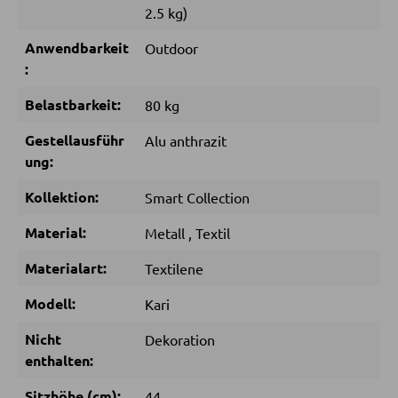
2.5 kg)
SCHLAFEN
Anwendbarkeit
Outdoor
:
Nachttische
Belastbarkeit:
80 kg
Boxspringbetten
Gestellausführ
Doppelbetten
Alu anthrazit
ung:
Polsterbetten
Kollektion:
Smart Collection
Einzelbetten
Komplette Schlafzimmer
Material:
Metall
,
Textil
Materialart:
Textilene
MATRATZEN SHOP
Modell:
Kari
Matratzen
Nicht
Dekoration
enthalten:
Matratzenzubehör
Lattenroste
Sitzhöhe (cm):
44