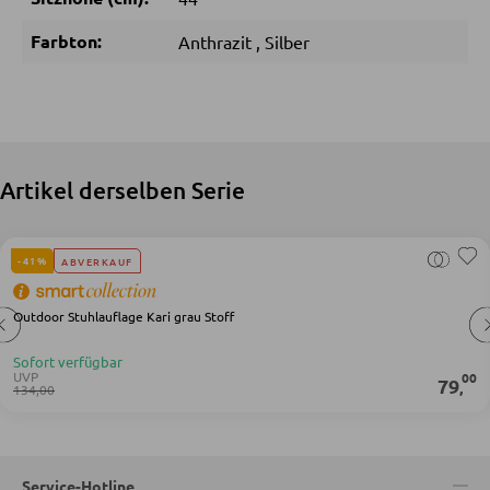
Farbton:
Anthrazit
,
Silber
KLEIDERSCHRÄNKE
Schwebetürenschränke
Drehtürenschränke
Artikel derselben Serie
SPIEGEL
-41%
ABVERKAUF
Wandspiegel
Outdoor Stuhlauflage Kari grau Stoff
Standspiegel
Schmink- und Kosmetikspiegel
Sofort verfügbar
UVP
00
79
,
134,00
Badspiegel
BARMÖBEL
Service-Hotline