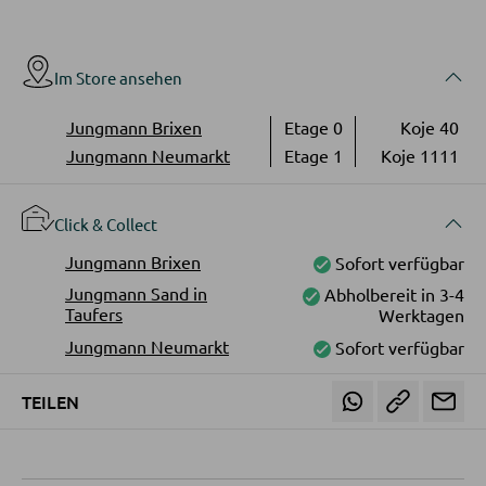
Vitrinen
AUSSENBELEUCHTUNG
Im Store ansehen
Außenleuchten
WOHNWÄNDE
Jungmann Brixen
Etage 0
Koje 40
Solarleuchten
Anbauwände
Jungmann Neumarkt
Etage 1
Koje 1111
Vitrinenschränke
LEUCHTENSERIEN
Click & Collect
TV-MÖBEL
Jungmann Brixen
Sofort verfügbar
Jungmann Sand in
Abholbereit in 3-4
TV-Elemente
Taufers
Werktagen
Jungmann Neumarkt
Sofort verfügbar
WOHNZIMMERTISCHE
TEILEN
Couchtische
Beistelltische