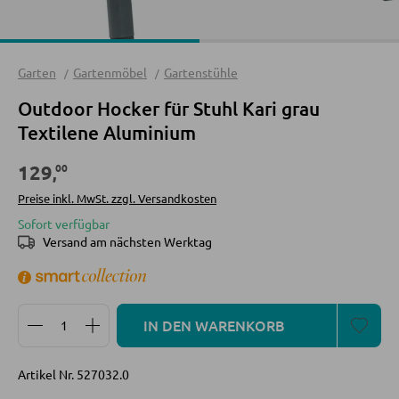
Sofa Zubehör
Spots und Strahler
Wandleuchten
Garten
Gartenmöbel
Gartenstühle
Hängeleuchten
KOMMODEN UND SIDEBOARDS
Outdoor Hocker für Stuhl Kari grau
Textilene Aluminium
Kommoden
LED BELEUCHTUNG
Sideboards
00
129
,
Highboards
LED-Deckenleuchten
Preise inkl. MwSt. zzgl. Versandkosten
Lowboards
LED-Stehlampen
Sofort verfügbar
Versand am nächsten Werktag
LED-Wandleuchten
LED-Hängeleuchten
REGALE
LED-Strahler und LED-Spots
Produkt Anzahl: Gib den gewünschten Wert ein oder
Wandregale
IN DEN WARENKORB
LED-Tischleuchten
Bücherregale
LED-Schreibtischleuchten
Artikel Nr.
527032.0
Holzregale