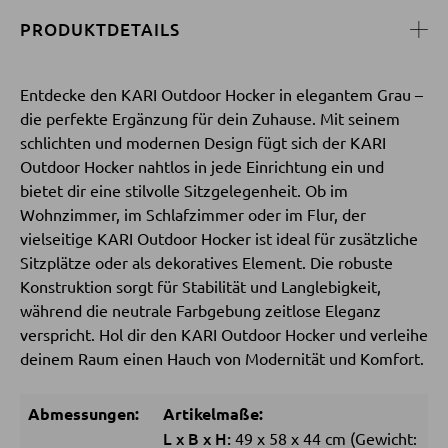
PRODUKTDETAILS
SESSEL
Entdecke den KARI Outdoor Hocker in elegantem Grau –
Polstersessel
die perfekte Ergänzung für dein Zuhause. Mit seinem
Relaxsessel
schlichten und modernen Design fügt sich der KARI
Outdoor Hocker nahtlos in jede Einrichtung ein und
Ohrensessel
bietet dir eine stilvolle Sitzgelegenheit. Ob im
Fernsehsessel
Wohnzimmer, im Schlafzimmer oder im Flur, der
vielseitige KARI Outdoor Hocker ist ideal für zusätzliche
Sitzplätze oder als dekoratives Element. Die robuste
HOCKER
Konstruktion sorgt für Stabilität und Langlebigkeit,
während die neutrale Farbgebung zeitlose Eleganz
Sitzhocker
verspricht. Hol dir den KARI Outdoor Hocker und verleihe
Barhocker
deinem Raum einen Hauch von Modernität und Komfort.
Poufs
Abmessungen:
Artikelmaße:
Sitzsäcke
L
x
B
x
H:
49
x
58
x
44 cm
(Gewicht: