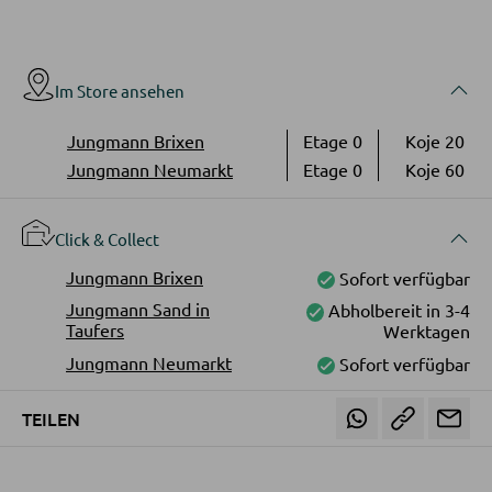
Bücherregale
Holzregale
Vitrinen
Im Store ansehen
Jungmann Brixen
Etage 0
Koje 20
WOHNWÄNDE
Jungmann Neumarkt
Etage 0
Koje 60
Anbauwände
Click & Collect
Vitrinenschränke
Jungmann Brixen
Sofort verfügbar
Jungmann Sand in
Abholbereit in 3-4
TV-MÖBEL
Taufers
Werktagen
Jungmann Neumarkt
Sofort verfügbar
TV-Elemente
TEILEN
WOHNZIMMERTISCHE