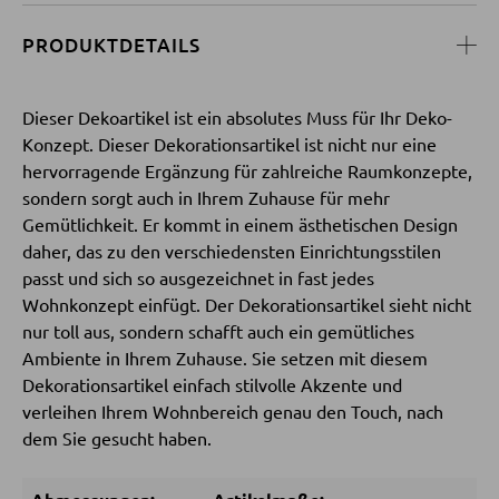
Couchtische
PRODUKTDETAILS
Beistelltische
Dieser Dekoartikel ist ein absolutes Muss für Ihr Deko-
SESSEL
Konzept. Dieser Dekorationsartikel ist nicht nur eine
hervorragende Ergänzung für zahlreiche Raumkonzepte,
Polstersessel
sondern sorgt auch in Ihrem Zuhause für mehr
Relaxsessel
Gemütlichkeit. Er kommt in einem ästhetischen Design
daher, das zu den verschiedensten Einrichtungsstilen
Ohrensessel
passt und sich so ausgezeichnet in fast jedes
Fernsehsessel
Wohnkonzept einfügt. Der Dekorationsartikel sieht nicht
nur toll aus, sondern schafft auch ein gemütliches
Ambiente in Ihrem Zuhause. Sie setzen mit diesem
HOCKER
Dekorationsartikel einfach stilvolle Akzente und
verleihen Ihrem Wohnbereich genau den Touch, nach
Sitzhocker
dem Sie gesucht haben.
Barhocker
Poufs