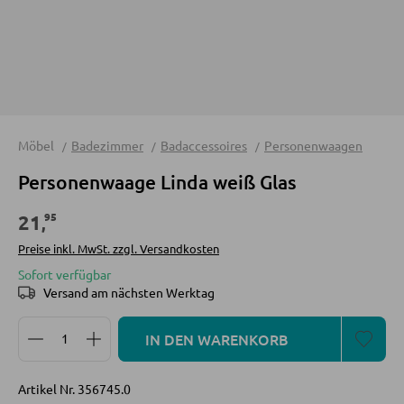
Sofas
Schlafsofas
Sofa Zubehör
KOMMODEN UND SIDEBOARDS
Möbel
Badezimmer
Badaccessoires
Personenwaagen
Personenwaage Linda weiß Glas
Kommoden
Sideboards
95
21
,
Highboards
Preise inkl. MwSt. zzgl. Versandkosten
Sofort verfügbar
Lowboards
Versand am nächsten Werktag
Produkt Anzahl: Gib den gewünschten Wert ein oder
IN DEN WARENKORB
REGALE
Wandregale
Artikel Nr.
356745.0