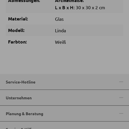
Abmessungen:
Artikelmaße:
L
x
B
x
H:
30
x
30
x
2 cm
Sitzsäcke
Material:
Glas
Modell:
SCHLAFEN
Linda
Farbton:
Weiß
Nachttische
Boxspringbetten
Doppelbetten
Polsterbetten
Service-Hotline
Einzelbetten
Komplette Schlafzimmer
Unternehmen
MATRATZEN SHOP
Planung & Beratung
Matratzen