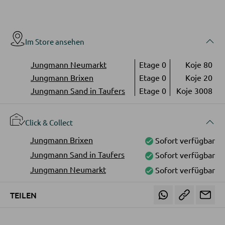
LED-Wandleuchten
Vitrinen
LED-Hängeleuchten
LED-Strahler und LED-Spots
Im Store ansehen
WOHNWÄNDE
LED-Tischleuchten
Jungmann Neumarkt
Etage 0
Koje 80
Anbauwände
LED-Schreibtischleuchten
Jungmann Brixen
Etage 0
Koje 20
Vitrinenschränke
Jungmann Sand in Taufers
Etage 0
Koje 3008
AUSSENBELEUCHTUNG
TV-MÖBEL
Click & Collect
Außenleuchten
Jungmann Brixen
Sofort verfügbar
TV-Elemente
Solarleuchten
Jungmann Sand in Taufers
Sofort verfügbar
Jungmann Neumarkt
Sofort verfügbar
WOHNZIMMERTISCHE
LEUCHTENSERIEN
TEILEN
Couchtische
Beistelltische