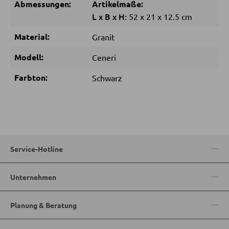
Abmessungen:
Artikelmaße:
L
x
B
x
H:
52
x
21
x
12.5 cm
SCHLAFEN
Material:
Granit
Nachttische
Modell:
Ceneri
Boxspringbetten
Farbton:
Schwarz
Doppelbetten
Polsterbetten
Einzelbetten
Komplette Schlafzimmer
Service-Hotline
MATRATZEN SHOP
Unternehmen
Matratzen
Planung & Beratung
Matratzenzubehör
Lattenroste