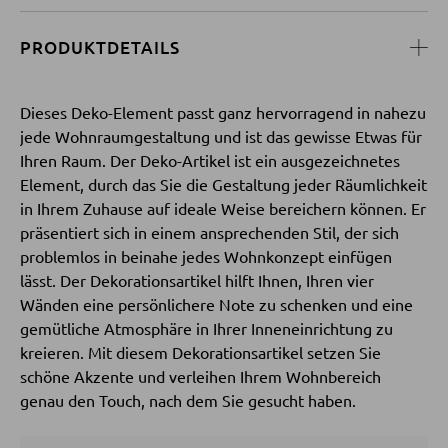
PRODUKTDETAILS
SESSEL
Polstersessel
Dieses Deko-Element passt ganz hervorragend in nahezu
Relaxsessel
jede Wohnraumgestaltung und ist das gewisse Etwas für
Ihren Raum. Der Deko-Artikel ist ein ausgezeichnetes
Ohrensessel
Element, durch das Sie die Gestaltung jeder Räumlichkeit
Fernsehsessel
in Ihrem Zuhause auf ideale Weise bereichern können. Er
präsentiert sich in einem ansprechenden Stil, der sich
problemlos in beinahe jedes Wohnkonzept einfügen
HOCKER
lässt. Der Dekorationsartikel hilft Ihnen, Ihren vier
Wänden eine persönlichere Note zu schenken und eine
Sitzhocker
gemütliche Atmosphäre in Ihrer Inneneinrichtung zu
kreieren. Mit diesem Dekorationsartikel setzen Sie
Barhocker
schöne Akzente und verleihen Ihrem Wohnbereich
Poufs
genau den Touch, nach dem Sie gesucht haben.
Sitzsäcke