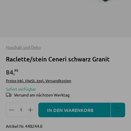
Sofa Zubehör
INNENBELEUCHTUNG
Deckenleuchten
KOMMODEN UND SIDEBOARDS
Tischlampen
Kommoden
Haushalt und Deko
Stehlampen
Sideboards
Raclette/stein Ceneri schwarz Granit
Spots und Strahler
Highboards
Wandleuchten
95
84
,
Lowboards
Hängeleuchten
Preise inkl. MwSt. zzgl. Versandkosten
Sofort verfügbar
REGALE
Versand am nächsten Werktag
LED BELEUCHTUNG
Produkt Anzahl: Gib den gewünschten Wert ein oder
Wandregale
IN DEN WARENKORB
LED-Deckenleuchten
Bücherregale
LED-Stehlampen
Holzregale
Artikel Nr.
448244.0