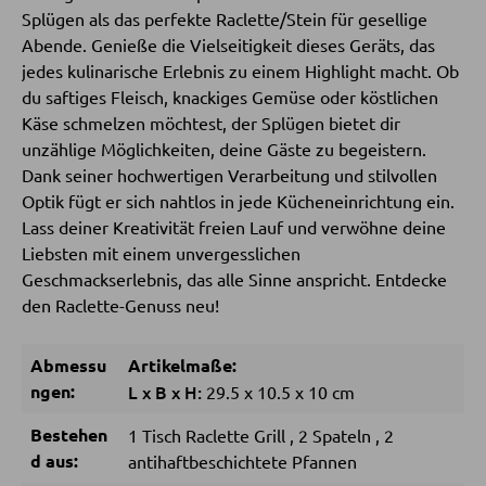
Splügen als das perfekte Raclette/Stein für gesellige
Abende. Genieße die Vielseitigkeit dieses Geräts, das
SESSEL
jedes kulinarische Erlebnis zu einem Highlight macht. Ob
du saftiges Fleisch, knackiges Gemüse oder köstlichen
Polstersessel
Käse schmelzen möchtest, der Splügen bietet dir
Relaxsessel
unzählige Möglichkeiten, deine Gäste zu begeistern.
Dank seiner hochwertigen Verarbeitung und stilvollen
Ohrensessel
Optik fügt er sich nahtlos in jede Kücheneinrichtung ein.
Fernsehsessel
Lass deiner Kreativität freien Lauf und verwöhne deine
Liebsten mit einem unvergesslichen
Geschmackserlebnis, das alle Sinne anspricht. Entdecke
HOCKER
den Raclette-Genuss neu!
Sitzhocker
Abmessu
Artikelmaße:
Barhocker
ngen:
L
x
B
x
H:
29.5
x
10.5
x
10 cm
Poufs
Bestehen
1 Tisch Raclette Grill
,
2 Spateln
,
2
Sitzsäcke
d aus:
antihaftbeschichtete Pfannen