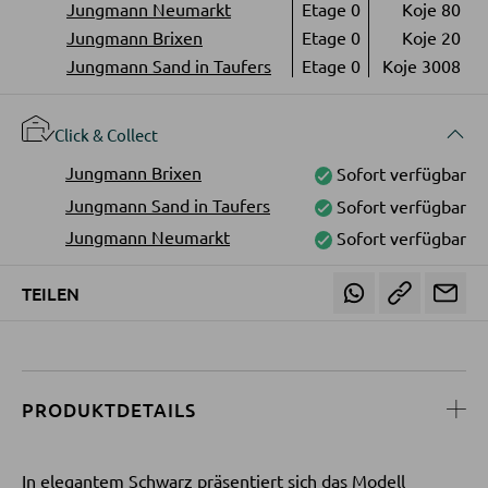
LED-Wandleuchten
Jungmann Neumarkt
Etage 0
Koje 80
Vitrinen
Jungmann Brixen
Etage 0
Koje 20
LED-Hängeleuchten
Jungmann Sand in Taufers
Etage 0
Koje 3008
LED-Strahler und LED-Spots
WOHNWÄNDE
LED-Tischleuchten
Click & Collect
Anbauwände
LED-Schreibtischleuchten
Jungmann Brixen
Sofort verfügbar
Vitrinenschränke
Jungmann Sand in Taufers
Sofort verfügbar
AUSSENBELEUCHTUNG
Jungmann Neumarkt
Sofort verfügbar
TV-MÖBEL
Außenleuchten
TEILEN
TV-Elemente
Solarleuchten
WOHNZIMMERTISCHE
LEUCHTENSERIEN
PRODUKTDETAILS
Couchtische
Beistelltische
In elegantem Schwarz präsentiert sich das Modell