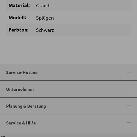
Material:
Granit
SCHLAFEN
Modell:
Splügen
Nachttische
Farbton:
Schwarz
Boxspringbetten
Doppelbetten
Polsterbetten
Einzelbetten
Service-Hotline
Komplette Schlafzimmer
Unternehmen
MATRATZEN SHOP
Planung & Beratung
Matratzen
Service & Hilfe
Matratzenzubehör
Lattenroste