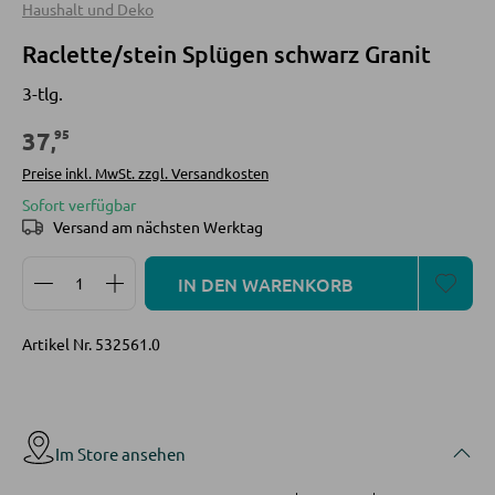
Haushalt und Deko
Sofa Zubehör
Raclette/stein Splügen schwarz Granit
INNENBELEUCHTUNG
3-tlg.
Deckenleuchten
KOMMODEN UND SIDEBOARDS
95
37
,
Tischlampen
Kommoden
Preise inkl. MwSt. zzgl. Versandkosten
Stehlampen
Sideboards
Sofort verfügbar
Spots und Strahler
Versand am nächsten Werktag
Highboards
Wandleuchten
Produkt Anzahl: Gib den gewünschten Wert ein oder
Lowboards
IN DEN WARENKORB
Hängeleuchten
Artikel Nr.
532561.0
REGALE
LED BELEUCHTUNG
Wandregale
LED-Deckenleuchten
Bücherregale
Im Store ansehen
LED-Stehlampen
Holzregale