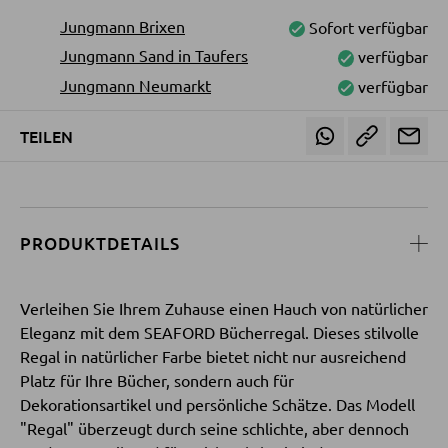
Jungmann Brixen
Sofort verfügbar
Sitzsäcke
Jungmann Sand in Taufers
verfügbar
Jungmann Neumarkt
verfügbar
SCHLAFEN
TEILEN
Nachttische
Boxspringbetten
Doppelbetten
PRODUKTDETAILS
Polsterbetten
Einzelbetten
Verleihen Sie Ihrem Zuhause einen Hauch von natürlicher
Komplette Schlafzimmer
Eleganz mit dem SEAFORD Bücherregal. Dieses stilvolle
Regal in natürlicher Farbe bietet nicht nur ausreichend
Platz für Ihre Bücher, sondern auch für
MATRATZEN SHOP
Dekorationsartikel und persönliche Schätze. Das Modell
"Regal" überzeugt durch seine schlichte, aber dennoch
Matratzen