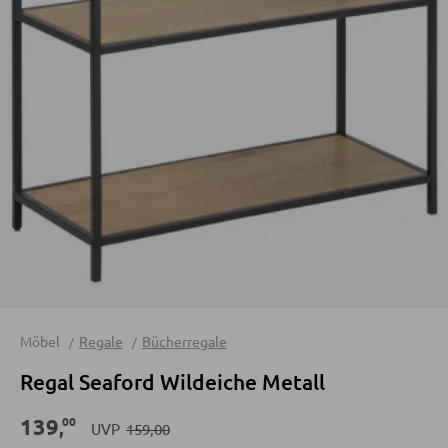
Bücherregale
Holzregale
Vitrinen
WOHNWÄNDE
Anbauwände
Vitrinenschränke
TV-MÖBEL
Möbel
Regale
Bücherregale
TV-Elemente
Regal Seaford Wildeiche Metall
WOHNZIMMERTISCHE
00
139
,
UVP
159,00