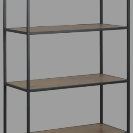
Sofas
Schlafsofas
Sofa Zubehör
KOMMODEN UND SIDEBOARDS
Kommoden
Sideboards
Highboards
Lowboards
REGALE
Wandregale