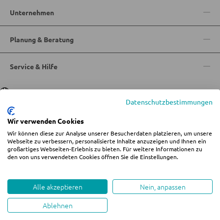
STÜHLE
Unternehmen
Esszimmerstühle
Planung & Beratung
BÄNKE
Service & Hilfe
Sitzbänke
Sprache
Deutsch
|
Italiano
Eckbänke
Datenschutzbestimmungen
Tisch- und Eckbankgruppen
Wir verwenden Cookies
Wir können diese zur Analyse unserer Besucherdaten platzieren, um unsere
© 2026 Wohn-Zentrum Jungmann
Webseite zu verbessern, personalisierte Inhalte anzuzeigen und Ihnen ein
BADEZIMMER
großartiges Webseiten-Erlebnis zu bieten. Für weitere Informationen zu
%star%Alle Preise inkl. gesetzl. Mehrwertsteuer zzgl.
Versandkosten
und ggf.
den von uns verwendeten Cookies öffnen Sie die Einstellungen.
Nachnahmegebühren, wenn nicht anders angegeben.
Badezimmerschränke
Impressum
AGB
Datenschutz
Cookie-Einstellungen ändern
Whistleblowing
Waschbecken und Armaturen
Alle akzeptieren
Nein, anpassen
Badeinrichtungen
Ablehnen
created by teamblau
Badezimmerspiegel