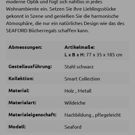
moderne Optik und fügt sich nahtlos in jedes
Matratzenzubehör
Wohnambiente ein. Setzen Sie Ihre Lieblingsstücke
gekonnt in Szene und genießen Sie die harmonische
Lattenroste
Atmosphäre, die nur ein natürliches Design wie das des
SEAFORD Bücherregals schaffen kann.
KLEIDERSCHRÄNKE
Abmessungen:
Artikelmaße:
Schwebetürenschränke
L
x
B
x
H:
77
x
35
x
185 cm
Drehtürenschränke
Gestellausführung:
Stahl schwarz
Kollektion:
Smart Collection
SPIEGEL
Material:
Holz
,
Metall
Wandspiegel
Materialart:
Wildeiche
Standspiegel
Materialeigenschaft:
Nachbildung
,
pflegeleicht
Schmink- und Kosmetikspiegel
Modell:
Seaford
Badspiegel