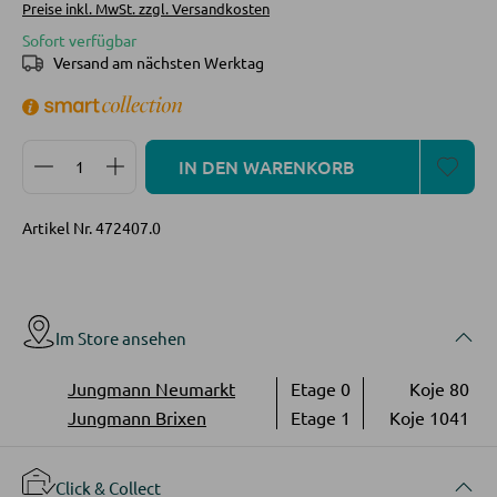
Preise inkl. MwSt. zzgl. Versandkosten
Couchtische
Sofort verfügbar
Beistelltische
Versand am nächsten Werktag
SESSEL
Produkt Anzahl: Gib den gewünschten Wert ein oder
IN DEN WARENKORB
Polstersessel
Relaxsessel
Artikel Nr.
472407.0
Ohrensessel
Fernsehsessel
Im Store ansehen
HOCKER
Jungmann Neumarkt
Etage 0
Koje 80
Jungmann Brixen
Etage 1
Koje 1041
Sitzhocker
Barhocker
Click & Collect
Poufs