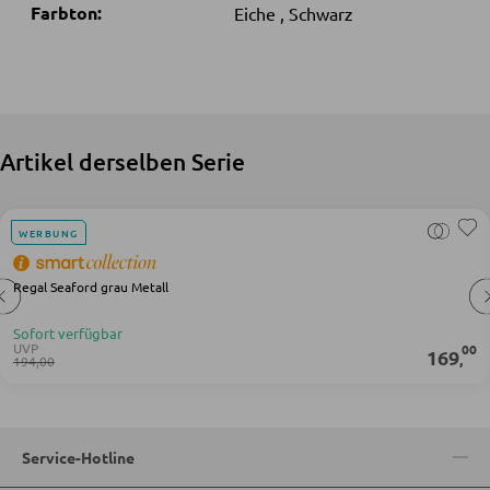
Farbton:
Eiche
,
Schwarz
BARMÖBEL
Bartische
Servierwagen
Artikel derselben Serie
Barwagen
Barstühle und Hocker
WERBUNG
Regal Seaford grau Metall
TISCHE
Sofort verfügbar
Esstische
UVP
00
169
,
194,00
Couch- und Beistelltische
Schminktische
Service-Hotline