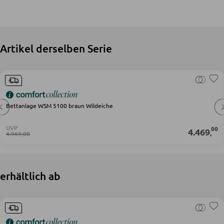
BARMÖBEL
Bartische
Artikel derselben Serie
Servierwagen
Barwagen
Barstühle und Hocker
Bettanlage WSM 5100 braun Wildeiche
UVP
00
4.469
TISCHE
,
4.969,00
Esstische
Couch- und Beistelltische
erhältlich ab
Schminktische