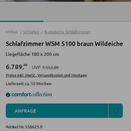
Sofas
Schlafsofas
Sofa Zubehör
Möbel
Schlafen
Komplette Schlafzimmer
Schlafzimmer WSM 5100 braun Wildeiche
KOMMODEN UND SIDEBOARDS
Liegefläche 180 x 200 cm
Kommoden
00
6.789
,
UVP
7.552,00
Sideboards
Preise inkl. MwSt., Versandkosten und Montage
Highboards
Lieferzeit ca. 10 Wochen
Lowboards
ANFRAGE
REGALE
Wandregale
Artikel Nr.
558625.0