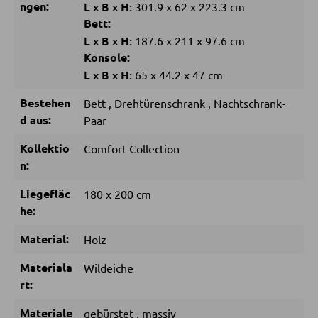
ngen:
L
x
B
x
H:
301.9
x
62
x
223.3 cm
Bett:
Sitzsäcke
L
x
B
x
H:
187.6
x
211
x
97.6 cm
Konsole:
L
x
B
x
H:
SCHLAFEN
65
x
44.2
x
47 cm
Bestehen
Bett
,
Drehtürenschrank
,
Nachtschrank-
Nachttische
d aus:
Paar
Boxspringbetten
Kollektio
Comfort Collection
Doppelbetten
n:
Polsterbetten
Liegefläc
180 x 200 cm
Einzelbetten
he:
Komplette Schlafzimmer
Material:
Holz
Materiala
Wildeiche
MATRATZEN SHOP
rt:
Matratzen
Materiale
gebürstet
,
massiv