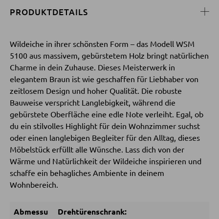
Couchtische
PRODUKTDETAILS
Beistelltische
Wildeiche in ihrer schönsten Form – das Modell WSM
5100 aus massivem, gebürstetem Holz bringt natürlichen
SESSEL
Charme in dein Zuhause. Dieses Meisterwerk in
elegantem Braun ist wie geschaffen für Liebhaber von
Polstersessel
zeitlosem Design und hoher Qualität. Die robuste
Relaxsessel
Bauweise verspricht Langlebigkeit, während die
Ohrensessel
gebürstete Oberfläche eine edle Note verleiht. Egal, ob
du ein stilvolles Highlight für dein Wohnzimmer suchst
Fernsehsessel
oder einen langlebigen Begleiter für den Alltag, dieses
Möbelstück erfüllt alle Wünsche. Lass dich von der
Wärme und Natürlichkeit der Wildeiche inspirieren und
HOCKER
schaffe ein behagliches Ambiente in deinem
Wohnbereich.
Sitzhocker
Barhocker
Abmessu
Drehtürenschrank:
Poufs