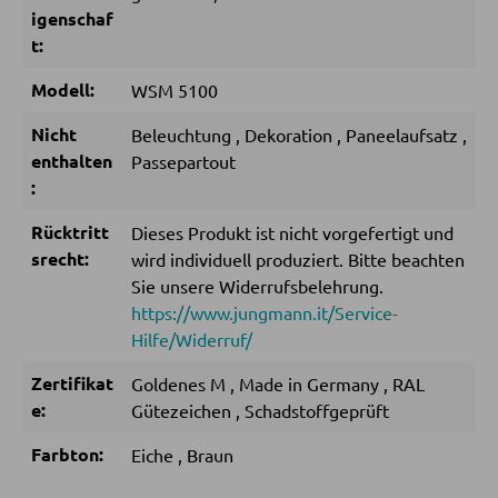
igenschaf
Matratzenzubehör
t:
Lattenroste
Modell:
WSM 5100
Nicht
Beleuchtung
,
Dekoration
,
Paneelaufsatz
,
KLEIDERSCHRÄNKE
enthalten
Passepartout
:
Schwebetürenschränke
Drehtürenschränke
Rücktritt
Dieses Produkt ist nicht vorgefertigt und
srecht:
wird individuell produziert. Bitte beachten
Sie unsere Widerrufsbelehrung.
SPIEGEL
https://www.jungmann.it/Service-
Hilfe/Widerruf/
Wandspiegel
Zertifikat
Goldenes M
,
Made in Germany
,
RAL
Standspiegel
e:
Gütezeichen
,
Schadstoffgeprüft
Schmink- und Kosmetikspiegel
Farbton:
Eiche
,
Braun
Badspiegel