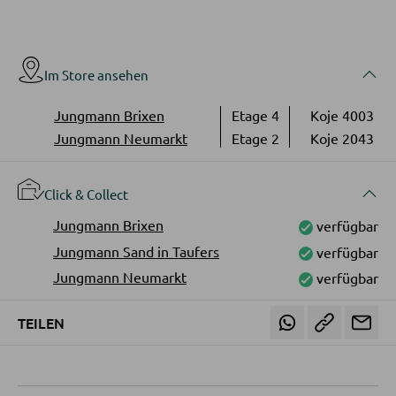
Bücherregale
Holzregale
Vitrinen
Im Store ansehen
Jungmann Brixen
Etage 4
Koje 4003
WOHNWÄNDE
Jungmann Neumarkt
Etage 2
Koje 2043
Anbauwände
Click & Collect
Vitrinenschränke
Jungmann Brixen
verfügbar
Jungmann Sand in Taufers
verfügbar
TV-MÖBEL
Jungmann Neumarkt
verfügbar
TV-Elemente
TEILEN
WOHNZIMMERTISCHE