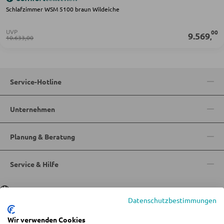
STÜHLE
Schlafzimmer WSM 5100 braun Wildeiche
Esszimmerstühle
UVP
00
9.569
,
10.633,00
BÄNKE
Sitzbänke
Service-Hotline
Eckbänke
Unternehmen
Tisch- und Eckbankgruppen
Planung & Beratung
BADEZIMMER
Service & Hilfe
Badezimmerschränke
Waschbecken und Armaturen
Sprache
Deutsch
|
Italiano
Datenschutzbestimmungen
Badeinrichtungen
Wir verwenden Cookies
Badezimmerspiegel