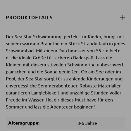
SESSEL
PRODUKTDETAILS
Polstersessel
Der Sea Star Schwimmring, perfekt für Kinder, bringt mit
Relaxsessel
seinem warmen Braunton ein Stück Strandurlaub in jedes
Ohrensessel
Schwimmbad. Mit einem Durchmesser von 55 cm bietet
er die ideale Größe für sicheren Badespaß. Lass die
Fernsehsessel
Kleinen mit diesem stilvollen Schwimmring unbeschwert
planschen und die Sonne genießen. Ob am See oder im
Pool, der Sea Star sorgt für strahlende Kinderaugen und
HOCKER
unvergessliche Sommerabenteuer. Robuste Materialien
garantieren Langlebigkeit und unzählige Stunden voller
Sitzhocker
Freude im Wasser. Hol dir dieses Must-have für den
Barhocker
Sommer und lass die Abenteuer beginnen!
Poufs
Altersgruppe:
3-6 Jahre
Sitzsäcke