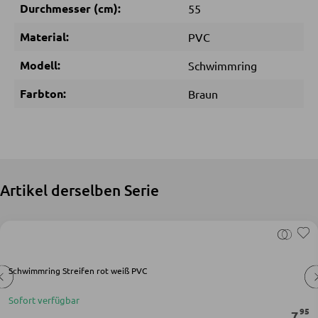
Durchmesser (cm):
55
SCHLAFEN
Material:
PVC
Nachttische
Modell:
Schwimmring
Boxspringbetten
Farbton:
Braun
Doppelbetten
Polsterbetten
Einzelbetten
Komplette Schlafzimmer
Artikel derselben Serie
MATRATZEN SHOP
Matratzen
Schwimmring Streifen rot weiß PVC
Matratzenzubehör
Sofort verfügbar
95
7
Lattenroste
,