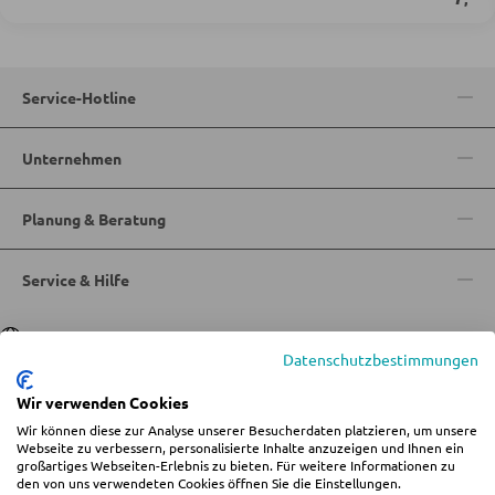
KLEIDERSCHRÄNKE
Service-Hotline
Schwebetürenschränke
Unternehmen
Drehtürenschränke
Planung & Beratung
SPIEGEL
Service & Hilfe
Wandspiegel
Standspiegel
Sprache
Deutsch
|
Italiano
Datenschutzbestimmungen
Schmink- und Kosmetikspiegel
Badspiegel
Wir verwenden Cookies
Wir können diese zur Analyse unserer Besucherdaten platzieren, um unsere
© 2026 Wohn-Zentrum Jungmann
Webseite zu verbessern, personalisierte Inhalte anzuzeigen und Ihnen ein
großartiges Webseiten-Erlebnis zu bieten. Für weitere Informationen zu
%star%Alle Preise inkl. gesetzl. Mehrwertsteuer zzgl.
Versandkosten
und ggf.
BARMÖBEL
den von uns verwendeten Cookies öffnen Sie die Einstellungen.
Nachnahmegebühren, wenn nicht anders angegeben.