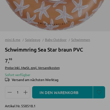
unter:
0472 270 000
Mo-Fr, 09:00
Sofa Zubehör
Spots und Strahler
- 18:00 Uhr
Wandleuchten
Hängeleuchten
KOMMODEN UND SIDEBOARDS
Kommoden
mini & me
Spielzeug
Baby Outdoor
Schwimmen
LED BELEUCHTUNG
Sideboards
Schwimmring Sea Star braun PVC
Highboards
LED-Deckenleuchten
95
7
,
Lowboards
LED-Stehlampen
Preise inkl. MwSt. zzgl. Versandkosten
LED-Wandleuchten
Sofort verfügbar
LED-Hängeleuchten
REGALE
Versand am nächsten Werktag
LED-Strahler und LED-Spots
Produkt Anzahl: Gib den gewünschten Wert ein oder
Wandregale
IN DEN WARENKORB
LED-Tischleuchten
Bücherregale
LED-Schreibtischleuchten
Holzregale
Artikel Nr.
558518.1