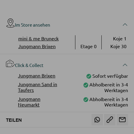
Vitrinen
AUSSENBELEUCHTUNG
Im Store ansehen
Außenleuchten
WOHNWÄNDE
Solarleuchten
mini & me Bruneck
Koje 1
Anbauwände
Jungmann Brixen
Etage 0
Koje 30
Vitrinenschränke
LEUCHTENSERIEN
Click & Collect
TV-MÖBEL
Jungmann Brixen
Sofort verfügbar
Jungmann Sand in
Abholbereit in 3-4
TV-Elemente
Taufers
Werktagen
Jungmann
Abholbereit in 3-4
Neumarkt
Werktagen
WOHNZIMMERTISCHE
TEILEN
Couchtische
Beistelltische