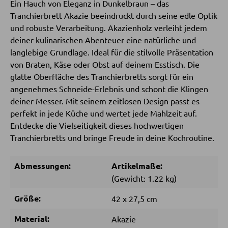
Ein Hauch von Eleganz in Dunkelbraun – das
SESSEL
Tranchierbrett Akazie beeindruckt durch seine edle Optik
und robuste Verarbeitung. Akazienholz verleiht jedem
Polstersessel
deiner kulinarischen Abenteuer eine natürliche und
Relaxsessel
langlebige Grundlage. Ideal für die stilvolle Präsentation
Ohrensessel
von Braten, Käse oder Obst auf deinem Esstisch. Die
glatte Oberfläche des Tranchierbretts sorgt für ein
Fernsehsessel
angenehmes Schneide-Erlebnis und schont die Klingen
deiner Messer. Mit seinem zeitlosen Design passt es
perfekt in jede Küche und wertet jede Mahlzeit auf.
HOCKER
Entdecke die Vielseitigkeit dieses hochwertigen
Tranchierbretts und bringe Freude in deine Kochroutine.
Sitzhocker
Barhocker
Abmessungen:
Artikelmaße:
Poufs
(Gewicht: 1.22 kg)
Sitzsäcke
Größe:
42 x 27,5 cm
Material:
Akazie
SCHLAFEN