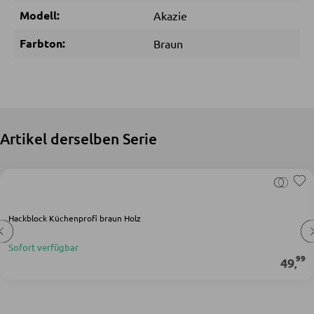
Modell:
Akazie
Nachttische
Farbton:
Braun
Boxspringbetten
Doppelbetten
Polsterbetten
Einzelbetten
Artikel derselben Serie
Komplette Schlafzimmer
MATRATZEN SHOP
Hackblock Küchenprofi braun Holz
Matratzen
Sofort verfügbar
Matratzenzubehör
99
49
,
Lattenroste