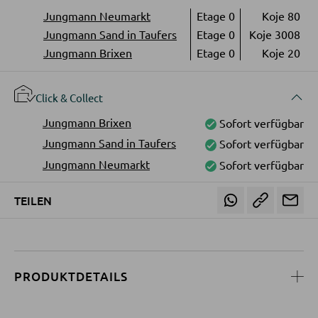
Jungmann Neumarkt
Etage 0
Koje 80
LED-Strahler und LED-Spots
WOHNWÄNDE
Jungmann Sand in Taufers
Etage 0
Koje 3008
LED-Tischleuchten
Jungmann Brixen
Etage 0
Koje 20
Anbauwände
LED-Schreibtischleuchten
Vitrinenschränke
Click & Collect
AUSSENBELEUCHTUNG
Jungmann Brixen
Sofort verfügbar
TV-MÖBEL
Jungmann Sand in Taufers
Sofort verfügbar
Außenleuchten
Jungmann Neumarkt
Sofort verfügbar
TV-Elemente
Solarleuchten
TEILEN
WOHNZIMMERTISCHE
LEUCHTENSERIEN
Couchtische
Beistelltische
PRODUKTDETAILS