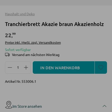
INNENBELEUCHTUNG
Deckenleuchten
KOMMODEN UND SIDEBOARDS
Haushalt und Deko
Tischlampen
Tranchierbrett Akazie braun Akazienholz
Kommoden
Stehlampen
Sideboards
99
22
,
Spots und Strahler
Highboards
Preise inkl. MwSt. zzgl. Versandkosten
Wandleuchten
Sofort verfügbar
Lowboards
Versand am nächsten Werktag
Hängeleuchten
Produkt Anzahl: Gib den gewünschten Wert ein oder
IN DEN WARENKORB
REGALE
LED BELEUCHTUNG
Wandregale
Artikel Nr.
553006.1
LED-Deckenleuchten
Bücherregale
LED-Stehlampen
Holzregale
LED-Wandleuchten
Vitrinen
Im Store ansehen
LED-Hängeleuchten