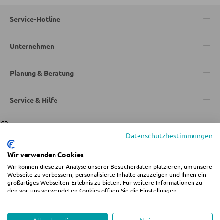
KLEIDERSCHRÄNKE
Service-Hotline
Schwebetürenschränke
Unternehmen
Drehtürenschränke
Planung & Beratung
SPIEGEL
Service & Hilfe
Wandspiegel
Standspiegel
Sprache
Deutsch
|
Italiano
Datenschutzbestimmungen
Schmink- und Kosmetikspiegel
Wir verwenden Cookies
Badspiegel
Wir können diese zur Analyse unserer Besucherdaten platzieren, um unsere
© 2026 Wohn-Zentrum Jungmann
Webseite zu verbessern, personalisierte Inhalte anzuzeigen und Ihnen ein
großartiges Webseiten-Erlebnis zu bieten. Für weitere Informationen zu
%star%Alle Preise inkl. gesetzl. Mehrwertsteuer zzgl.
Versandkosten
und ggf.
BARMÖBEL
den von uns verwendeten Cookies öffnen Sie die Einstellungen.
Nachnahmegebühren, wenn nicht anders angegeben.
Impressum
AGB
Datenschutz
Cookie-Einstellungen ändern
Bartische
Whistleblowing