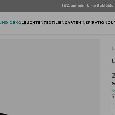
-30% auf mini & me Bekleidung
- Co
 UND DEKO
LEUCHTEN
TEXTILIEN
GARTEN
INSPIRATION
OU
H
Pr
S