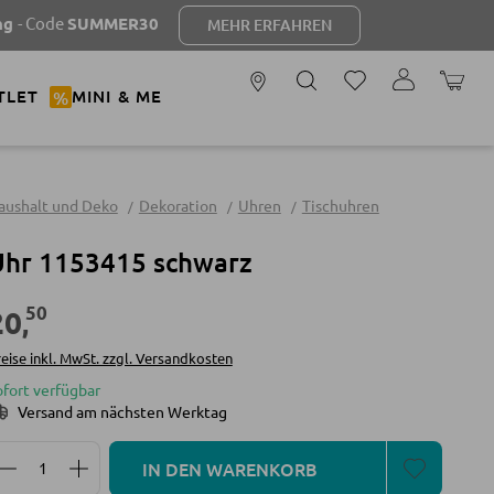
de
SUMMER30
MEHR ERFAHREN
WARENK
TLET
%
MINI & ME
aushalt und Deko
Dekoration
Uhren
Tischuhren
Uhr 1153415 schwarz
50
20
,
eise inkl. MwSt. zzgl. Versandkosten
ofort verfügbar
Versand am nächsten Werktag
Produkt Anzahl: Gib den gewünschten Wert ein oder 
IN DEN WARENKORB